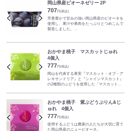
物そのものの風味が生きています。
岡山県産ピオーネゼリー 2P
707
円
(税込)
芳香豊かで甘みの強い岡山県産のピオーネを
使用し、果汁や果肉をたっぷりとつめこんで
製造しました。
1つ140ｇのカップのなかには大粒の果肉がた
っぷり！
贅沢な味わいがお楽しみいただけます。
長年、岡山の果物を扱ってきた晴富の目で、
おかやま桃子 マスカットじゅれ
厳選された採れたての果物はもちろんのこ
4個入
と、新鮮な果汁から作られたゼリーは、まさ
777
に果物そのものの風味が生きています。
円
(税込)
岡山を代表する果実『マスカット・オブ・ア
レキサンドリア』と『シャインマスカット』
の2種類のぶどうを使用した「マスカットじ
ゅれ」です。
北アフリカを原産として明治初期に岡山県に
導入されたアレキサンドリア種と平成に入っ
おかやま桃子 紫ぶどうぷりん&じ
てアレキサンドリアを親として交配育種され
ゅれ 4個入
たシャインマスカット種の2種類のぶどうピ
777
ューレを使用しています。
円
(税込)
使用するぶどうは農家の人たちが大切に育て
日本で明治より伝承されてきた高級ぶどうと
た岡山県産のニューピオーネ。