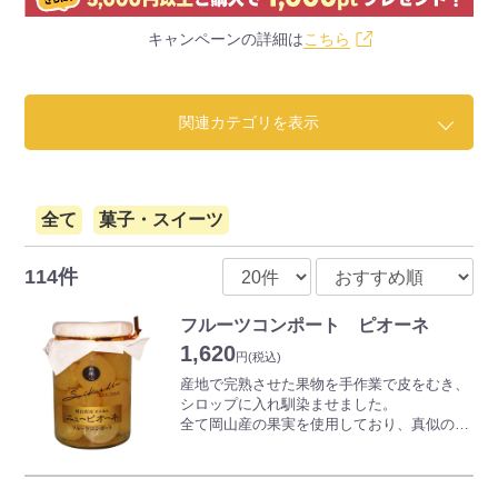
キャンペーンの詳細は
こちら
関連カテゴリを表示
全て
菓子・スイーツ
114件
フルーツコンポート ピオーネ
1,620
円
(税込)
産地で完熟させた果物を手作業で皮をむき、
シロップに入れ馴染ませました。
全て岡山産の果実を使用しており、真似ので
きない素材と製法のこだわりの逸品です。
旬のフルーツを、食感や見た目はそのままに
瓶詰めしているのでお好きなときに味わうこ