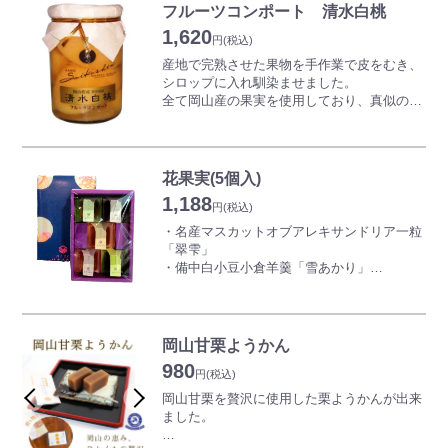
とができます。
フルーツコンポート 清水白桃
見た目もかわいいお洒落なコンポートで贈答
1,620
用にも適しています♪
円
(税込)
産地で完熟させた果物を手作業で皮をむき、
シロップに入れ馴染ませました。
全て岡山産の果実を使用しており、真似ので
きない素材と製法のこだわりの逸品です。
旬のフルーツを、食感や見た目はそのままに
瓶詰めしているのでお好きなときに味わうこ
とができます。
花果実(5個入)
見た目もかわいいお洒落なコンポートで贈答
1,188
用にも適しています♪
円
(税込)
・名産マスカットオブアレキサンドリア一粒
「翠雫」
・備中白小豆小倉羊羹「雪あかり」
・白桃羹「桃林」
・梅一粒「こばれ梅」
・桜一輪「花筏」
花と果と実の五菓撰をどうぞお楽しみくださ
岡山甘栗ようかん
い。
980
円
(税込)
岡山甘栗を贅沢に使用した栗ようかんが出来
ました。