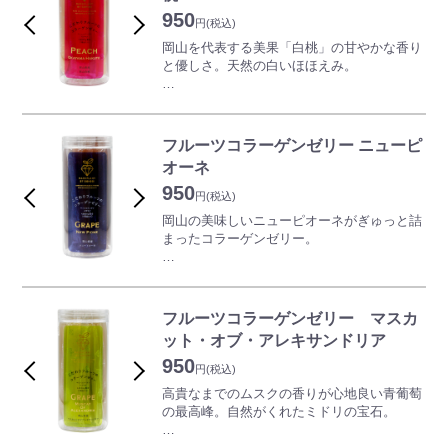
スイーツです。
https://okayama-kajitsu.com/
950
円
(税込)
＜「おかやま果実」2015年度認定＞
岡山を代表する美果「白桃」の甘やかな香り
※岡山商工会議所で、おかやまのフルーツを
と優しさ。天然の白いほほえみ。
もっと県内外にＰＲしていくため、岡山県産
の果物を使用した加工食品を こだわりの逸
【おいしい果実をおしゃれに味わう】
品「おかやま果実」という統一ブランドで全
まるで”食べる宝石”と言えるようなフルーツ
国に広く発信しています。
コラーゲンゼリーは、女性に嬉しいマリンコ
出典：おかやま果実
フルーツコラーゲンゼリー ニューピ
ラーゲンペプチドを1本に約200mg配合した
https://okayama-kajitsu.com/
オーネ
食べるサプリです。更に地域限定及び生産者
950
限定の厳選されたプレミアム・フルーツを使
円
(税込)
用する事で、自然な色、香り、味わいを余す
岡山の美味しいニューピオーネがぎゅっと詰
事なく表現しました。携帯に便利なスティッ
まったコラーゲンゼリー。
クタイプですので、いつでもどこでも手軽に
スイーツ感覚でお召し上がり頂けます。
【おいしい果実をおしゃれに味わう】
まるで”食べる宝石”と言えるようなフルーツ
コラーゲンゼリーは、女性に嬉しいマリンコ
フルーツコラーゲンゼリー マスカ
ラーゲンペプチドを1本に約200mg配合した
ット・オブ・アレキサンドリア
食べるサプリです。更に地域限定及び生産者
950
限定の厳選されたプレミアム・フルーツを使
円
(税込)
用する事で、自然な色、香り、味わいを余す
高貴なまでのムスクの香りが心地良い青葡萄
事なく表現しました。携帯に便利なスティッ
の最高峰。自然がくれたミドリの宝石。
クタイプですので、いつでもどこでも手軽に
スイーツ感覚でお召し上がり頂けます。
【おいしい果実をおしゃれに味わう】