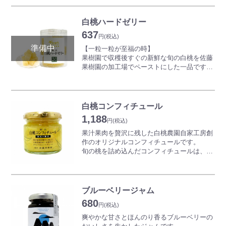
まるで”食べる宝石”と言えるようなフルーツ
コラーゲンゼリーは、女性に嬉しいマリンコ
白桃ハードゼリー
ラーゲンペプチドを1本に約200mg配合した
637
食べるサプリです。更に地域限定及び生産者
円
(税込)
限定の厳選されたプレミアム・フルーツを使
【一粒一粒が至福の時】
用する事で、自然な色、香り、味わいを余す
果樹園で収穫後すぐの新鮮な旬の白桃を佐藤
事なく表現しました。携帯に便利なスティッ
果樹園の加工場でペーストにした一品です。
クタイプですので、いつでもどこでも手軽に
果樹園でしかできない贅沢な量を使ったハー
スイーツ感覚でお召し上がり頂けます。
ドゼリーは、口に入れると白桃の繊細な風味
が広がり、白桃の風味が存分に味わえます。
甘さ控えめなので甘いものが苦手な人やお子
白桃コンフィチュール
さんにもおススメです。
1,188
また、冷たく冷やしても、凍らせてもまた違
円
(税込)
った味わいが楽しめます。
果汁果肉を贅沢に残した白桃農園自家工房創
作のオリジナルコンフィチュールです。
旬の桃を詰め込んだコンフィチュールは、ト
ーストやバケットに塗るだけでなく、ヨーグ
ルトやアイスクリームにトッピングするだけ
でまるでカフェでいただくかのような味に。
さらに、コンフィチュールのソースとして肉
ブルーベリージャム
料理にも合います。
680
果肉の角切りがごろごろと楽しめる風味・香
円
(税込)
り豊かな味わいです。
爽やかな甘さとほんのり香るブルーベリーの
温度や小傷に弱いデリケートな桃ですので、