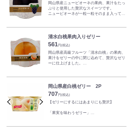
や膨満感を感じることがありますので、数枚
岡山県産ニューピオーネの果肉、果汁をたっ
ずつ様子を見ながらお召し上がりください。
ぷりと使用した贅沢なスイーツです。
※本製品工場では、えび、かに、小麦、そ
ニューピオーネが一粒一粒そのまま入ってお
ば、卵、乳、落花生、いか、オレンジ、カシ
り、上品な甘みと風味ですが後味はすっき
ューナッツ、牛肉、くるみ、ごま、さけ、さ
り。
ば、鶏肉、バナナ、豚肉、もも、りんご、大
種なしなので、安心してお召し上がれます。
豆を含む製品を製造しております。
1個150ｇと少し大きめサイズですが、カップ
清水白桃果肉入りゼリー
のなかには大粒のニューピオーネがぎっしり
561
と詰められているので食べごたえは十分！
円
(税込)
岡山県産高級フルーツ「清水白桃」の果肉、
果汁をゼリーの中に閉じ込めて、贅沢なゼリ
ーに仕上げました。
とろける甘さと香りただよう清水白桃の風
味。冷やして食べると、なお美味しくいただ
けます。
1個150ｇと少し大きめサイズですが、カップ
岡山県産白桃ゼリー 2P
のなかには大粒の清水白桃がぎっしりと詰め
707
られているので食べごたえは十分！
円
(税込)
【ゼリーにするにはあまりにも贅沢】
「果実を味わうゼリー」
岡山県産の白桃の果汁や果肉をたっぷりとつ
めこんで製造しました。
新鮮な果汁から作られたゼリーは、まさに果