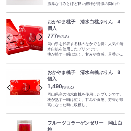
平成の世に新たに生みだされた高級ぶどうと
濃厚な甘みとほど良い酸味が特徴の岡山の味
のハーモニー。
覚をぷりんとじゅれに仕上げました。
まろやかな口どけが特徴のぷりん、果汁感た
新たに誕生した「マスカットじゅれ」をどう
っぷりの瑞々しいじゅれ。
ぞお楽しみください。
おかやま桃子 清水白桃ぷりん 4
ぷりん・じゅれ各2個入りです。
個入
果実を惜しみなく使った濃厚な味をお楽しみ
＜「おかやま果実」2021年度認定＞
777
ください。
円
(税込)
※岡山商工会議所で、おかやまのフルーツを
もっと県内外にＰＲしていくため、岡山県産
岡山県を代表する桃のなかでも特に人気の清
＜「おかやま果実」2015年度認定＞
の果物を使用した加工食品を こだわりの逸
水白桃を使用したプリンです。
※岡山商工会議所で、おかやまのフルーツを
品「おかやま果実」という統一ブランドで全
桃が熟す一瞬は短く、甘みや食感、芳香が最
もっと県内外にＰＲしていくため、岡山県産
国に広く発信しています。
高になった時に収穫し、しっかりと手間をか
の果物を使用した加工食品を こだわりの逸
https://okayama-kajitsu.com/
けて旬の味をとじ込めました。
品「おかやま果実」という統一ブランドで全
果実とプリンの組み合わせで、口当たりはし
国に広く発信しています。
おかやま桃子 清水白桃ぷりん 8
っとりとしていながらも濃い味わいで、清水
https://okayama-kajitsu.com/
個入
白桃本来のおいしさが感じられる岡山を代表
1,490
する旬のスイーツです。
円
(税込)
岡山県産の清水白桃を使用したプリンです。
＜「おかやま果実」2015年度認定＞
桃が熟す一瞬は短く、甘みや食感、芳香が最
※岡山商工会議所で、おかやまのフルーツを
高になった時に収穫し、
もっと県内外にＰＲしていくため、岡山県産
しっかりと手間をかけて旬の味をとじ込めま
の果物を使用した加工食品を こだわりの逸
した。
品「おかやま果実」という統一ブランドで全
果実とプリンの組み合わせで、清水白桃本来
国に広く発信しています。
フルーツコラーゲンゼリー 岡山白
のおいしさが感じられる岡山を代表する旬の
出典：おかやま果実
桃