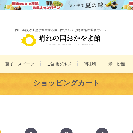
岡山県観光連盟が運営する岡山のグルメと特産品の通販サイト
菓子・スイーツ
ご当地グルメ
調味料
米・粉類
備前焼
雑貨
ショッピングカート
民工芸品
まとめ買いセット
詰