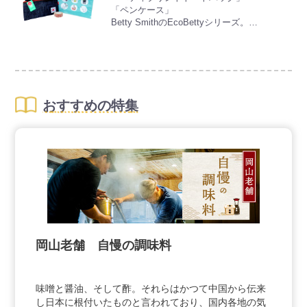
特許製法の真空濃縮装置で20倍に濃縮した温
「ペンケース」
泉水です。ご家庭でくつろぎのひとときをお
Betty SmithのEcoBettyシリーズ。
楽しみください。
”もったいない”から出来上がったエコベテ
＜使用方法＞
ィ。サンプルや製品の残り布を使えないかと
ご家庭用浴槽（約200Ｌ）へお好みに合わせ
思い、出来上がった製品です
て1～3回で使用してください。
※飲用ではありません。
「クリアファイル」
美人画家で有名な竹久夢二の描いた猫のクリ
「美肌ミスト」
おすすめの特集
アファイルです。
「美人の湯」で有名な湯郷の湯は弱アルカリ
性でスベスベした心地良さに人気がありま
「マスキングテープ」
す。その湯を化粧水にしたのが「美肌ミス
小さな桃のデザインが入った岡山限定マスキ
ト」です。化粧前の下地に、お風呂上りなど
ングテープです。
にシューっとすることでお肌に潤いを浸透さ
せます。
防腐剤無添加で敏感肌の方にもお使いいただ
けます。ナチュラルな潤いをご体感くださ
い。
「オリーブの湯 香りの詰め合わせ」
岡山老舗 自慢の調味料
さらっとした湯ざわり、お肌なめらか湯あが
りしっとり。
オリーブの湯、ラベンダーの湯、ミントの
湯、ひのきの湯の入浴剤が入ったお試しセッ
味噌と醤油、そして酢。それらはかつて中国から伝来
トです。
し日本に根付いたものと言われており、国内各地の気