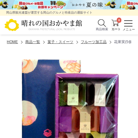
岡山県観光連盟が運営する岡山のグルメと特産品の通販サイト
0
商品検索
HOME
商品一覧
菓子・スイーツ
フルーツ加工品
花果実(5個入)