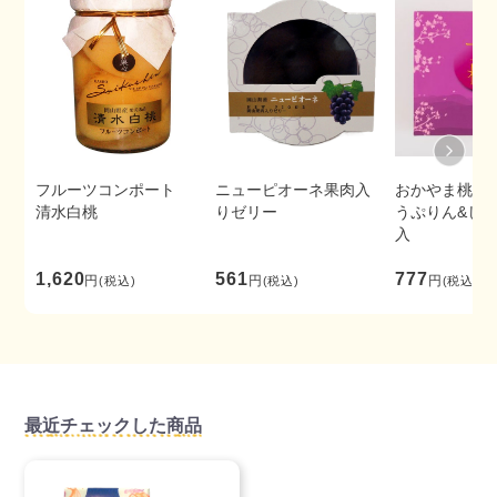
フルーツコンポート
ニューピオーネ果肉入
おかやま桃子
清水白桃
りゼリー
うぷりん&じゅ
入
1,620
561
777
円
円
円
(税込)
(税込)
(税込)
最近チェックした商品