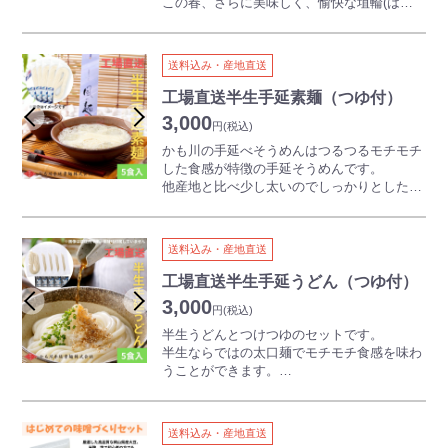
この春、さらに美味しく、愉快な埴輪(はに
つでもお好きな時に愉しめるセットになって
まよく振ってからお飲みください。 （増粘
わいをおたのしみください。
わ)が仲間入り！
おります！
剤等を使用していないのであまざけが沈殿し
日本遺産「桃太郎伝説」オリジナル包装紙で
でぇれぇとは、岡山弁で「すごい！」との意
ます。）
包装してお届けします。
味。
温めてお飲みになるときは、なべに移して温
送料込み・産地直送
添加物は使用せず、岡山県産小麦「でぇーれ
【詰合せ内容】
めるか、電子レンジ使用の場合は電子レンジ
～シャルマンについて～
ぇー粉」など、こだわりの材料で１枚１枚、
清水白桃、シャインマスカット、ニューピオ
工場直送半生手延素麺（つゆ付）
対応容器に移して温めてお飲みください。
シャルマンは岡山県総社市にて土産菓子など
丁寧に焼き上げました。
ーネ、黄金桃 各1瓶
3,000
のクッキーを主に製造するメーカーです。
円
(税込)
ほろ苦さがくせになる抹茶、素朴でやさしい
「シャルマン」はフランス語で「小さくてか
プレーン、誰もが喜ぶチョコレートの香
かも川の手延べそうめんはつるつるモチモチ
【吉田本店について・・・】
わいらしい」という意味。
り…。
した食感が特徴の手延そうめんです。
「歴史が紡ぐ手作り製法」「糀が引き出す国
体にやさしく、安心・安全素材のお菓子を作
はるか古墳時代に思いを馳せながら３つの味
他産地と比べ少し太いのでしっかりとした食
産素材の旨味」「安全安心で良質な商品作
っています。
わいをおたのしみください。
べ応えとのど越しが特徴です。
り」を基本に忠実に、昔ながらの製法で作る
美味しいものを食べて笑顔になる、そんなひ
日本遺産「桃太郎伝説」オリジナル包装紙で
それぞれ個包装となっているので使いやすい
商品を大切に守りながら、糀という日本文化
とときがこの場所から生まれたら幸せです。
包装してお届けします。
のがポイント！
を未来に伝えていくために挑戦しています。
送料込み・産地直送
地元の醤油を使った自家製めんつゆ付きで、
ライフシーンに寄り添うカジュアルな甘酒
～シャルマンについて～
ご家庭用やご進物、お土産などにも最適で
工場直送半生手延うどん（つゆ付）
「TOTONOE」、岡山県産フルーツのおいし
シャルマンは岡山県総社市にて土産菓子など
す。
さと掛け合わせた「フルーツ甘酒」など、糀
3,000
のクッキーを主に製造するメーカーです。
円
(税込)
の新たな価値観を創造する商品作りも行って
「シャルマン」はフランス語で「小さくてか
【かも川手延べ素麺の特徴】
半生うどんとつけつゆのセットです。
います。
わいらしい」という意味。
・手延べ製法による極上ののどごし
半生ならではの太口麺でモチモチ食感を味わ
体にやさしく、安心・安全素材のお菓子を作
江戸時代から続く伝統製法により、麺が細い
うことができます。
っています。
ながらも、つるつるとなめらかな食感が楽し
ざるうどん、釜あげうどんだけでなく煮込み
美味しいものを食べて笑顔になる、そんなひ
めます。
うどんにも最適です。
とときがこの場所から生まれたら幸せです。
・細いのにコシがある
ちょっとした手土産にもご利用いただいてお
送料込み・産地直送
熟成と延ばしを繰り返して作られており、細
ります。