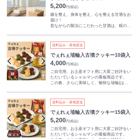
たらいいかを試行錯誤し、フルーツの甘さや
5,200
酸味が生きた加工品を作っています。なかで
円
(税込)
もジュレは、驚くほど手間をかけて作り上げ
腸を整え、身体を整え、心を整える甘酒をお
たもので、他とは一線を画す美味しさが際立
届け！
ちます。
昔ながらの製法にこだわった甘酒は、糀の豊
かな旨味と甘みを引き立てた逸品です。
桃の加工品を作るときには職人が丁寧に皮を
『飲む点滴』と称されるほど栄養価が高く、
湯剥きしてデリケートな桃を傷つないよう細
美容や整腸作用に効果があると言われていま
心の注意を払い加工していきます。
送料込み・産地直送
すので、飲料としてだけではなく、砂糖の代
ジュレに使用する果粒も農家さんが大切に育
わりとして料理やおやつに幅広く活用できま
でぇれぇ埴輪入古墳クッキー10袋入
てた房を旬の時期に収穫し、一粒一粒丁寧に
す。
4,000
手作業で皮を湯剥きしています。薬品などを
円
(税込)
使用せず、手作業にこだわることで果実本来
岡山県産米（あけぼの）100％使用の甘酒で
ご自宅用、お土産ギフト用に大変ご好評をい
の美味しさを最大限にいかしています。
す。
ただいているシャルマンの看板商品です。
100％使用の甘酒です。
この春、さらに美味しく、愉快な埴輪(はに
手間ひまを惜しまず作っているからこそ、ゼ
添加物・砂糖を一切使わず、さわやかでまろ
わ)が仲間入り！
リー生地の舌触りの良い食感とフルーツの甘
やかな自然な甘みです。
でぇれぇとは、岡山弁で「すごい！」との意
みがしっかりと感じられます。旬の味をその
アルコール分は0のストレートタイプ。
味。
まま閉じ込めているため、季節や年齢を問わ
送料込み・産地直送
添加物は使用せず、岡山県産小麦「でぇーれ
ず喜んでいただける逸品です。
※冷やしあまざけ（生姜入り）は夏期限定
ぇー粉」など、こだわりの材料で１枚１枚、
でぇれぇ埴輪入古墳クッキー15袋入
（5～8月）商品です。
丁寧に焼き上げました。
日本ガラスびん協会が主催するデザインアワ
5,200
円
(税込)
ほろ苦さがくせになる抹茶、素朴でやさしい
ードで優秀賞を受賞した、三角の瓶にも注
プレーン、誰もが喜ぶチョコレートの香
ご自宅用、お土産ギフト用に大変ご好評をい
目！贈り物にもピッタリ。
【召し上がり方】
り…。
ただいているシャルマンの看板商品です。
限られた時期にしか味わえない美味しさをい
ストレートタイプなので、うすめずにそのま
はるか古墳時代に思いを馳せながら３つの味