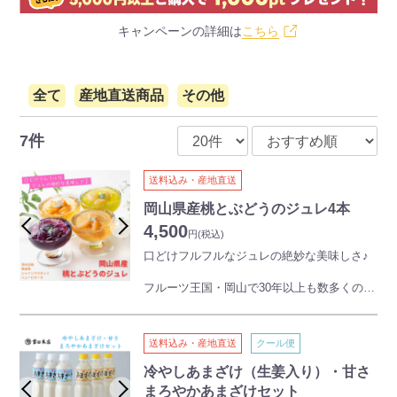
キャンペーンの詳細は
こちら
全て
産地直送商品
その他
7件
送料込み・産地直送
岡山県産桃とぶどうのジュレ4本
4,500
円
(税込)
口どけフルフルなジュレの絶妙な美味しさ♪
フルーツ王国・岡山で30年以上も数多くのフ
ルーツを扱ってきたフルーツジャパンだから
こそ、果樹農家が丹精込めて育てたフルーツ
の個性を熟知しています。
送料込み・産地直送
クール便
農家の苦労を知るがゆえに、フルーツの美味
冷やしあまざけ（生姜入り）・甘さ
しさをできる限り生かしながら加工品を作っ
まろやかあまざけセット