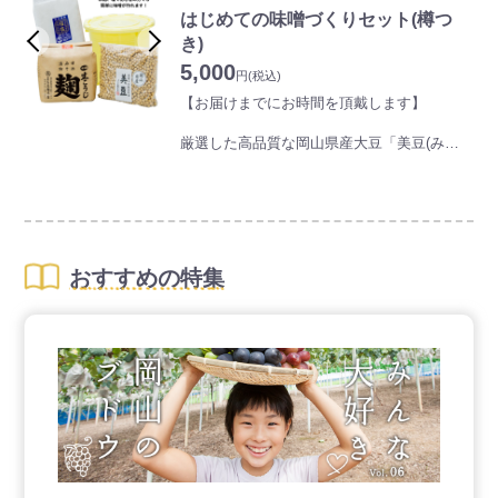
い麺ながらしっかりとしたコシと弾力があり
はじめての味噌づくりセット(樽つ
ます。
【かも川の手延べうどんの特徴】
き)
・地元素材へのこだわり
・手延べならではのコシと弾力
5,000
地元の清らかな水や瀬戸内の塩など、素材選
機械製麺とは異なり、熟成と延ばしを繰り返
円
(税込)
びから丁寧に仕上げています。
すことで、モチモチとした弾力としっかりと
【お届けまでにお時間を頂戴します】
・夏にぴったりの涼味と軽さ
したコシのある麺に仕上がっています。
冷水で締めた時の爽快な口当たりが絶品で、
・なめらかな口当たり
厳選した高品質な岡山県産大豆「美豆(み
夏の定番食として多くの家庭に親しまれてい
延ばす工程で麺の表面がきめ細かくなり、つ
と)」、岡山県産のお米を使用したこだわり
ます。
るりとしたのどごしの良さが際立ちます。
の米麹、ミネラル豊富な塩に加え、味噌熟成
・厳選素材
用の樽と便利で丈夫なナイロン袋5枚を、便
良質な小麦と瀬戸内の塩、清らかな水を使
利なセットにしました。
い、素材の持ち味を活かしたやさしい風味が
初めての方でも、味噌が簡単に作れます。
あります。
1つのセットで約3.4kgのお味噌ができます。
おすすめの特集
・製法のこだわり
手延べならではの“ねかし”と“のばし”の工程で
均一に伸ばすことにより、コシと風味の両立
を実現しています。