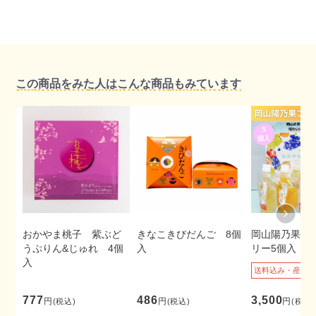
この商品をみた人はこんな商品もみています
おかやま桃子 紫ぶど
きなこきびだんご 8個
岡山陽乃果フ
うぷりん&じゅれ 4個
入
リー5個入
入
送料込み・産地
777
486
3,500
円
円
円
(税込)
(税込)
(税込)