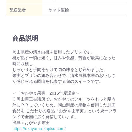
配送業者
ヤマト運輸
商品説明
岡山県産の清水白桃を使用したプリンです。
桃が熟す一瞬は短く、甘みや食感、芳香が最高になった
時に収穫し、
しっかりと手間をかけて旬の味をとじ込めました。
果実とプリンの組み合わせで、清水白桃本来のおいしさ
が感じられる岡山を代表する旬のスイーツです。
＜「おかやま果実」2015年度認定＞
※岡山商工会議所で、おかやまのフルーツをもっと県内
外にＰＲしていくため、岡山県産の果物を使用した加工
食品を こだわりの逸品「おかやま果実」という統一ブラ
ンドで全国に広く発信しています。
出典：おかやま果実
https://okayama-kajitsu.com/