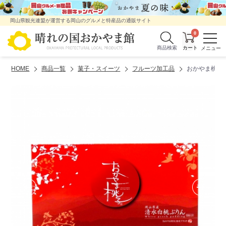
岡山県観光連盟が運営する岡山のグルメと特産品の通販サイト
0
商品検索
HOME
商品一覧
菓子・スイーツ
フルーツ加工品
おかやま桃子