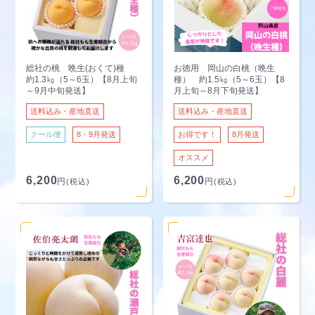
総社の桃 晩生(おくて)種
お徳用 岡山の白桃（晩生
約1.3㎏（5～6玉）【8月上旬
種） 約1.5㎏（5～6玉）【8
～9月中旬発送】
月上旬～8月下旬発送】
送料込み・産地直送
送料込み・産地直送
クール便
8・9月発送
お得です！
8月発送
オススメ
6,200
6,200
円
円
(税込)
(税込)