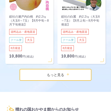
総社の瀬戸内白桃 約2.2㎏
総社の白麗 約2.2㎏（大玉6
（大玉6～7玉）【8月中旬～8
～7玉）【8月上旬～8月中旬
月下旬発送】
発送】
送料込み・産地直送
送料込み・産地直送
クール便
大玉
クール便
大玉
8月発送
8月発送
10,800
10,800
円
円
(税込)
(税込)
もっと見る
晴れの国おかやま館からのお知らせ