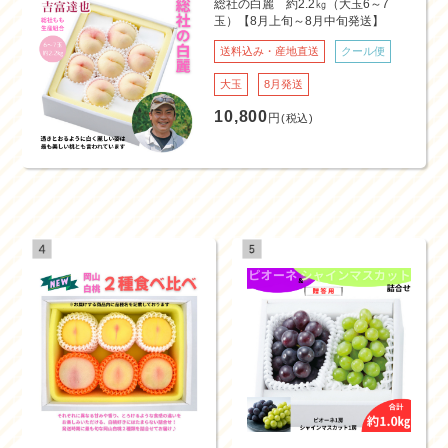
総社の白麗 約2.2㎏（大玉6～7
玉）【8月上旬～8月中旬発送】
送料込み・産地直送
クール便
大玉
8月発送
10,800
円
(税込)