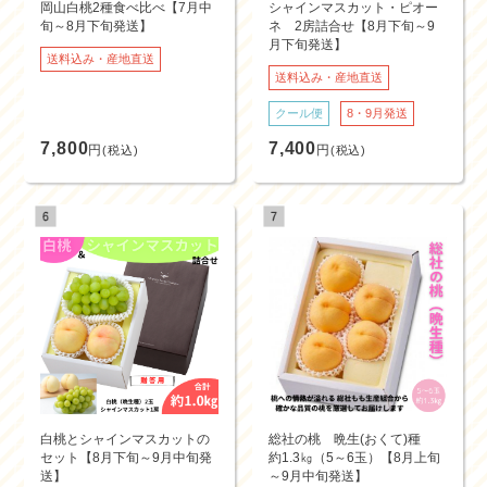
岡山白桃2種食べ比べ【7月中
シャインマスカット・ピオー
旬～8月下旬発送】
ネ 2房詰合せ【8月下旬～9
月下旬発送】
送料込み・産地直送
送料込み・産地直送
クール便
8・9月発送
7,800
7,400
円
円
(税込)
(税込)
白桃とシャインマスカットの
総社の桃 晩生(おくて)種
セット【8月下旬～9月中旬発
約1.3㎏（5～6玉）【8月上旬
送】
～9月中旬発送】