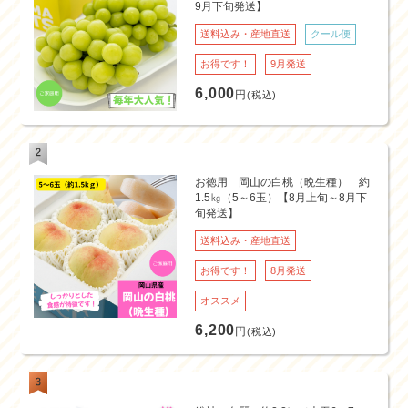
9月下旬発送】
送料込み・産地直送
クール便
お得です！
9月発送
6,000
円
(税込)
お徳用 岡山の白桃（晩生種） 約
1.5㎏（5～6玉）【8月上旬～8月下
旬発送】
送料込み・産地直送
お得です！
8月発送
オススメ
6,200
円
(税込)