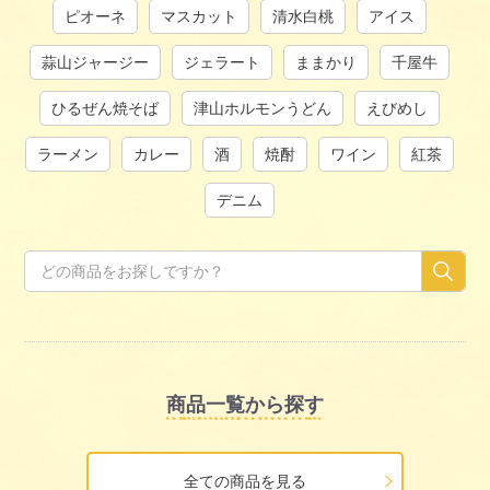
ピオーネ
マスカット
清水白桃
アイス
蒜山ジャージー
ジェラート
ままかり
千屋牛
ひるぜん焼そば
津山ホルモンうどん
えびめし
ラーメン
カレー
酒
焼酎
ワイン
紅茶
デニム
商品一覧から探す
全ての商品を見る