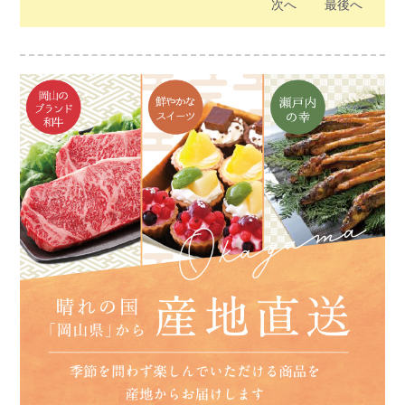
次へ
最後へ
その中で、蒜山にあった食堂が、味噌をベー
ルタイプが使いやすいと人気です。
スにニンニク、玉ねぎ、リンゴなど、さまざ
見た目は真っ黒なチャーハンですが、コクが
まな材料や調味料を合わせた独自の味噌だれ
あり食べたらクセになるほど！
を使い、親鶏(かしわ肉)とキャベツを入れて
ぜひ一度ご賞味ください。
提供しはじめた焼そばが評判になり、ひるぜ
んの焼そばとして知られるようになりまし
※えびめしを作るには本製品の他に、ご飯や
た。
野菜など用意する必要があります
今もなお蒜山の味として地元で愛され続けて
います。