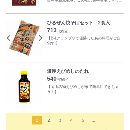
奥津中新見地域。この地の和牛牧場で育った
けまでにお待たせする場合がございますので
千屋牛の、良質牛肉と玉ねぎ、乾燥しいたけ
予めご了承ください。
三段加熱仕込みで、煮崩れせず、じっくり芯
をごぼうと共に地醤油で煮込み、柔らかく仕
までほろほろにした中辛カレー、是非ご賞味
上げたこだわりの牛丼の素です。
ください。
化学調味料、香料、着色料不使用。
ひるぜん焼そばセット 2食入
713
箱を開けて、そのままレンジ加熱でお手頃
円
(税込)
に。
【B-1グランプリで優勝したあの料理がご自
お湯でも温められます。(お湯の場合は箱か
宅で!】
ら出してください。)
”ひるぜん焼そば好いとん会”監修商品。濃厚
三段加熱仕込みで煮崩れせず、じっくり芯ま
な味噌ベースの甘辛タレとスパイシーな山椒
でほろほろにした和牛丼、是非ご賞味くださ
がやみつきになります。
い。
フライパンで炒めるだけで簡単に調理できま
濃厚えびめしのたれ
す。
540
円
(税込)
※この商品には肉や野菜などの具材は入って
【岡山名物えびめしが家で簡単にできちゃ
おりませんので、ご注意ください。
う！】
【秘伝の味噌だれで焼き上げる『ひるぜん焼
ソースの香ばしさと旨味がご飯と程よく絡み
そば』とは?】
合い、エビや玉ねぎなどと一緒に炒めてでき
岡山県北部の蒜山(ひるぜん)地域では、昭和
る岡山名物『えびめし』。
30年代頃から、冬の保存食として各家庭で作
2021年に某大食い系YouTuberの方が紹介し
1
2
3
4
5
...
られていた味噌を使った焼きそばやジンギス
たことで、一気にネット界隈で話題になった
カンが食べられていました。
という経緯が。好みの量の調節ができるボト