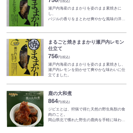
756
円
(税込)
瀬戸内海産のままかりを姿のまま素焼きに
し、
バジルの香りをまとわせ爽やかな風味の洋風
テイストに仕立てました
まるごと焼きままかり瀬戸内レモン
仕立て
756
円
(税込)
瀬戸内海産のままかりを姿のまま素焼きし、
瀬戸内レモンを効かせて爽やかな味わいに仕
立てました。
鹿の大和煮
864
円
(税込)
ジビエとは、狩猟で得た天然の野生鳥獣の食
肉のこと。
岡山県北で獲れた野生の鹿肉を手軽に味わえ
るのがジビエ缶詰“ののもん”。
「岡山から世界を旅するジビエ缶詰」シリー