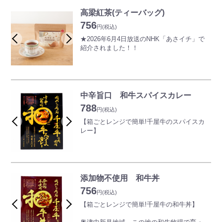
高梁紅茶(ティーバッグ)
756
円
(税込)
★2026年6月4日放送のNHK「あさイチ」で
紹介されました！！
備中地域の城下町・高梁(たかはし)で生まれ
た和紅茶(わこうちゃ)です。
岡山県高梁市北西部・標高460mの宇治・松
原地域は、寒暖の差があることで昔からお茶
中辛旨口 和牛スパイスカレー
の栽培に適した土地です。そこで生まれた高
788
梁紅茶は今では春を告げる岡山県の特産品に
円
(税込)
なりました。
【箱ごとレンジで簡単!千屋牛のスパイスカ
備中宇治茶を使い「お城」「高梁川」「高
レー】
原」「霧の景色」など高梁を代表するものを
イメージし、紅茶で表現しています。ほんの
奥津中新見地域。この地の和牛牧場で育った
りと甘く懐かしい香りが特徴で、ストレート
千屋牛の良質牛肉を工場長自信のレシピ調合
ティーに向いています。
による肉の旨さを引き出したスパイスなビー
渋みがなく、繊細な甘みも感じられるので和
フカレーです。
添加物不使用 和牛丼
食や和菓子との相性も◎
756
箱を開けて、そのままレンジ加熱でお手頃
円
(税込)
※こちらの商品は個装で便利なティーバッグ
に。
【箱ごとレンジで簡単!千屋牛の和牛丼】
タイプです。
お湯でも温められます。(お湯の場合は箱か
※現在多くのご注文を頂戴しているためお届
ら出してください。)