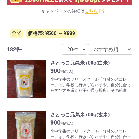
キャンペーンの詳細は
こちら
全て
価格帯: ¥500 ～ ¥999
182件
さとっこ元氣米700g(白米)
900
円
(税込)
小中学生のフリースクール「竹林のスコレ
ー」は、学校に行きづらい子や、自分に合っ
た学び方を選んだ子が通う場所。その給食で
使うお米作りから始まりました。農薬・化学
肥料に頼らず、自然が本来持つ力を引き出し
て、お米を育てています。
さとっこ元氣米700g(玄米)
「さとっこ元氣米」という名前には、このお
900
米を食べた子どもたちが、田んぼの香りを感
円
(税込)
じながら健やかに元氣に育ってほしいという
小中学生のフリースクール「竹林のスコレ
想いを込めました。
ー」は、学校に行きづらい子や、自分に合っ