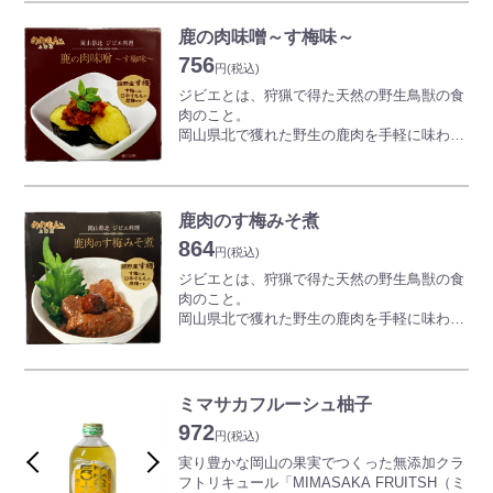
ズには個性豊かなメニューがラインアップ。
クセがなく、洗練された味わいには、森の恵
鹿の肉味噌～す梅味～
みが詰まっています。
756
円
(税込)
岡山県産鹿肉を大和煮にして、ほろほろと柔
ジビエとは、狩猟で得た天然の野生鳥獣の食
らかいお肉に仕上がっています。
肉のこと。
すじ肉を使用していますので、コラーゲンも
岡山県北で獲れた野生の鹿肉を手軽に味わえ
たくさん含まれています。
るのがジビエ缶詰“ののもん”。
「岡山から世界を旅するジビエ缶詰」シリー
ズには個性豊かなメニューがラインアップ。
クセがなく、洗練された味わいには、森の恵
鹿肉のす梅みそ煮
みが詰まっています。
864
円
(税込)
岡山県産鹿肉を鏡野産みそと鏡野特産す梅
ジビエとは、狩猟で得た天然の野生鳥獣の食
（すももの原種）を使用した肉みそです。
肉のこと。
パスタソースなどにもおすすめです。
岡山県北で獲れた野生の鹿肉を手軽に味わえ
るのがジビエ缶詰“ののもん”。
「岡山から世界を旅するジビエ缶詰」シリー
ズには個性豊かなメニューがラインアップ。
クセがなく、洗練された味わいには、森の恵
ミマサカフルーシュ柚子
みが詰まっています。
972
円
(税込)
『鹿肉のす梅みそ煮』
実り豊かな岡山の果実でつくった無添加クラ
岡山県産鹿肉を鏡野産みそと鏡野特産す梅
フトリキュール「MIMASAKA FRUITSH（ミ