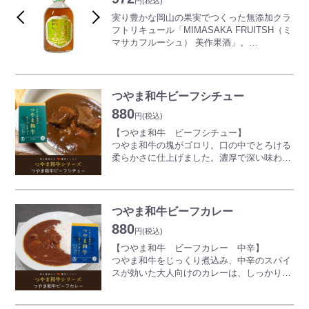
ルです。
円
(税込)
実り豊かな岡山の果実でつくった無添加クラ
甘さ控えめのため食中酒としてもお楽しみい
フトリキュール「MIMASAKA FRUITSH（ミ
ただけます。
マサカフルーシュ） 美作果酒」。
指定農園で栽培された大粒の南高梅を自社醸
造の米焼酎に漬け込んだクラフト梅酒。
素材そのものの味を活かした昔ながらのシン
つやま和牛ビーフシチュー
プルな味わい。
880
円
(税込)
甘さひかえめなため、色々な食事と合わせや
【つやま和牛 ビーフシチュー】
すい梅酒です。
つやま和牛の塊がゴロリ。口の中でとろける
柔らかさに仕上げました。濃厚で深い味わい
は、思わず笑顔になる美味しさです。
内容量：200g(1人前)
つやま和牛ビーフカレー
880
円
(税込)
【つやま和牛 ビーフカレー 中辛】
つやま和牛をじっくり煮込み、中辛のスパイ
スが効いた大人向けのカレーは、しっかりし
た辛さと肉の旨みを楽しめます。
内容量：200g(1人前)