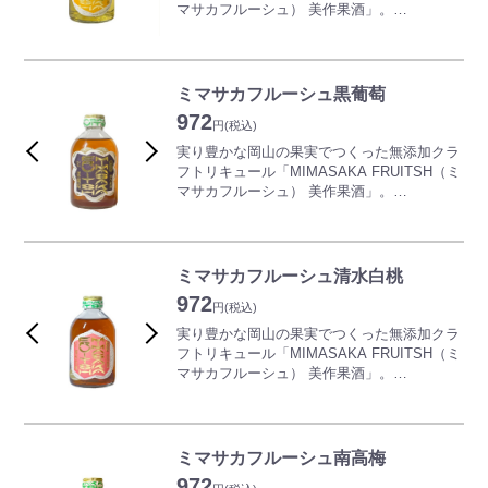
（すももの原種）を使用した煮込みです。硬
マサカフルーシュ） 美作果酒」。
いイメージの鹿肉ですが、ほろほろっと崩れ
るぐら柔らかく仕上がっています。す梅を使
津山地域産の柚子の実をひとつひとつ手搾り
用しているので、少し酸味があり、さっぱり
し自社醸造の米焼酎で仕上げたクラフトリキ
と食べられる商品です。
ュール。
ミマサカフルーシュ黒葡萄
奥行きある柚子の味わいは食中酒にもおすす
972
め。
円
(税込)
実り豊かな岡山の果実でつくった無添加クラ
フトリキュール「MIMASAKA FRUITSH（ミ
マサカフルーシュ） 美作果酒」。
津山地域の指定農園で育てられた糖度の高い
ピオーネを自家醸造の米焼酎に漬け込みまし
ミマサカフルーシュ清水白桃
た。
972
大粒ぶどうを口いっぱいにほおばる感覚のぜ
円
(税込)
いたくな味わい。
実り豊かな岡山の果実でつくった無添加クラ
フトリキュール「MIMASAKA FRUITSH（ミ
マサカフルーシュ） 美作果酒」。
桃の女王「清水白桃」を自社醸造の米焼酎に
漬け込みました。
完熟した白桃のふくよかな香りと上品なおい
ミマサカフルーシュ南高梅
しさを十二分に引き出したクラフトリキュー
972