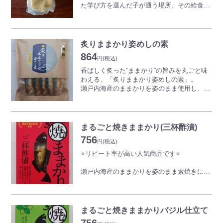
た学び方を選んだ子が通う場所。その給食で
品種は曙（あけぼの）です。岡山を代表する
使うお米作りから始まりました。農薬・化学
お米。
肥料に頼らず、自然が本来持つ力を引き出し
ほどよい粘りと歯応え、粒がしっかりして食
て、お米を育てています。
べごたえがあり、毎日のご飯に向いていま
炙りままかり姿めしの素
す。
「さとっこ元氣米」という名前には、このお
864
また、冷めても味わいが続くので、おにぎ
米を食べた子どもたちが、田んぼの香りを感
円
(税込)
り・お弁当にも向きます。
じながら健やかに元氣に育ってほしいという
香ばしく炙った“ままかり”の旨みを丸ごと味
想いを込めました。
わえる、「炙りままかり姿めしの素」。
瀬戸内海産のままかりを姿のまま使用し、炙
品種は曙（あけぼの）です。岡山を代表する
ることで引き出された香ばしさと魚の旨み
お米。
が、炊きたてご飯にしっかり染みわたりま
ほどよい粘りと歯応え、粒がしっかりして食
す。
べごたえがあり、毎日のご飯に向いていま
お米と一緒に炊くだけの簡単調理で、岡山ら
まるごと焼きままかり(三杯酢漬)
す。
しい郷土の味わいをご家庭で手軽に楽しめる
756
また、冷めても味わいが続くので、おにぎ
一品。
円
(税込)
り・お弁当にも向きます。
骨までやわらかく仕上げているため、ままか
⭐リピート率が高い人気商品です⭐
りの風味を余すことなくお召し上がりいただ
けます。
瀬戸内海産のままかりを姿のまま素焼きに
し、
特製の三杯酢につけ込み、香りと旨味をぎゅ
っと閉じ込めました。
まるごと焼きままかりバジル仕立て