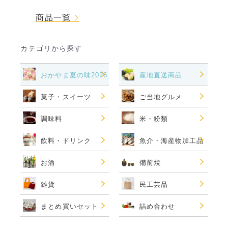
商品一覧
カテゴリから探す
おかやま夏の味2026
産地直送商品
菓子・スイーツ
ご当地グルメ
調味料
米・粉類
飲料・ドリンク
魚介・海産物加工品
お酒
備前焼
雑貨
民工芸品
まとめ買いセット
詰め合わせ