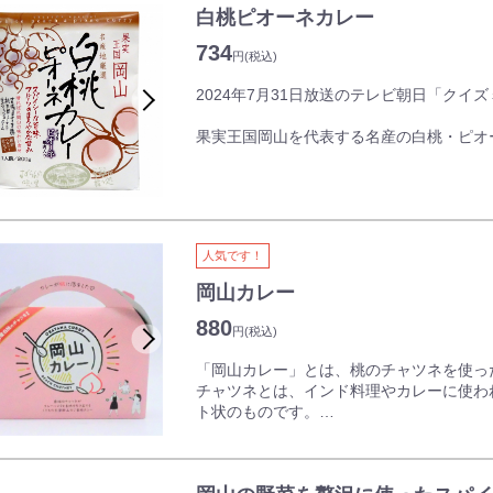
白桃ピオーネカレー
734
円
(税込)
2024年7月31日放送のテレビ朝日「クイ
果実王国岡山を代表する名産の白桃・ピオ
完熟トマト、生マッシュルームなど使用素
て煮込んだ、ヘルシーで味わい豊かなカレ
ベースのルーにとけ込んだ白桃のやさしく
まろやかな旨味がスパイスの辛味とマッチ
果実王国岡山ならでは、名産地だからこそ
人気です！
岡山カレー
880
円
(税込)
「岡山カレー」とは、桃のチャツネを使っ
チャツネとは、インド料理やカレーに使わ
ト状のものです。
桃に香辛料を加えて煮込んで作るチャツネ
さにコクと甘みがプラスされ、まろやかな