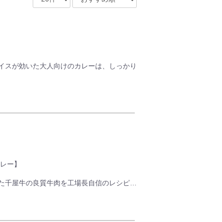
イスが効いた大人向けのカレーは、しっかり
カレー】
た千屋牛の良質牛肉を工場長自信のレシピ調
ビーフカレーです。
に。
ら出してください。)