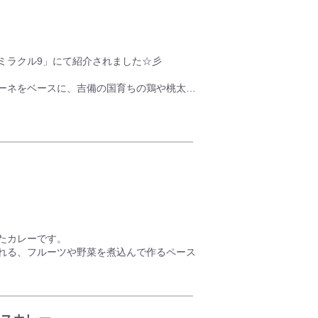
ズミラクル9」にて紹介されました☆彡
ーネをベースに、吉備の国育ちの鶏や桃太郎
材は地元産にこだわりじっくりと時間をかけ
ーです。
上品な甘味に、皮付きのピオーネを煮込んだ
して、素材のコクと深みを生み出します。
できるこだわりの逸品です。
たカレーです。
れる、フルーツや野菜を煮込んで作るペース
を使った「岡山カレー」は、スパイシーな辛
仕上がりです。