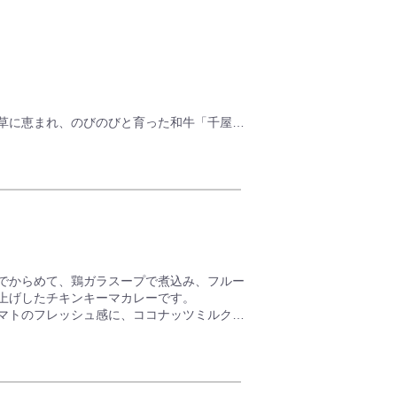
芯までほろほろにした中辛カレー、是非ご賞
草に恵まれ、のびのびと育った和牛「千屋
自慢の逸品です。 そんな千屋牛の美味しさ
ーです。
けて煮込みました。牛肉の深い味わいがおい
ューをお楽しみください。
でからめて、鶏ガラスープで煮込み、フルー
上げしたチキンキーマカレーです。
マトのフレッシュ感に、ココナッツミルクの
香る、ちょっと大人の本格派カレーです。
不使用という、カラダにやさしい味わいも嬉