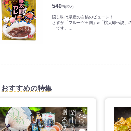
540
円
(税込)
隠し味は県産の白桃のピューレ！
さすが「フルーツ王国」&「桃太郎伝説」
ーです。
酸味もスパイスもしっかり感じられる満足
と香辛料が程よくマッチして、カレーの辛
昔ばなしの挿絵のようなかわいいパッケー
おすすめの特集