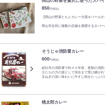
岡山の野菜を贅沢に使ったスパイ
「岡山を盛り上げたい」と、岡山市中心エ
街・企業・団体などが集まり、「岡山カレ
850
円
(税込)
た。
【岡山の野菜たちとカレー大国ネパールが
岡山市近郊に複数の店舗を展開するネパー
ニングカフェマター」と岡山とネパールの
クト」が共同開発をして誕生したレトルト
自然の恵みを受け、晴れの国岡山・岡山市
作られています。
味や色、香りを深めるスパイスをふんだん
そうじゃ消防署カレー
山市内のMARS LABでレトルトパウチ加
パッケージのイラストは岡山在住のイラス
600
円
(税込)
スト。岡山とネパール(インド)のコラボを
総社市の消防署で約４０年前、夜勤の消防
士たちの力の源として現在まで受け継がれ
玉ねぎの深い味わいに牛すじ肉をたっぷり
レー」、総社市の消防士に愛され続けた伝
味はもちろん、パッケージもレトロな消防
桃太郎カレー