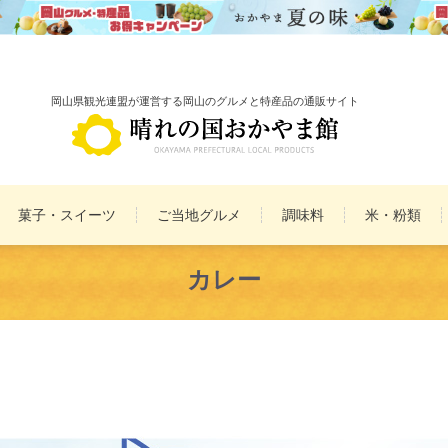
岡山県観光連盟が運営する岡山のグルメと特産品の通販サイト
菓子・スイーツ
ご当地グルメ
調味料
米・粉類
備前焼
雑貨
民工芸品
カレー
まとめ買いセット
詰