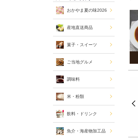
おかやま夏の味2026
産地直送商品
菓子・スイーツ
ご当地グルメ
調味料
米・粉類
飲料・ドリンク
魚介・海産物加工品