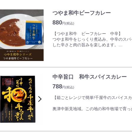
つやま和牛ビーフカレー
880
円
(税込)
【つやま和牛 ビーフカレー 中辛】
つやま和牛をじっくり煮込み、中辛のスパ
した辛さと肉の旨みを楽しめます。
内容量：200g(1人前)
中辛旨口 和牛スパイスカレー
788
円
(税込)
【箱ごとレンジで簡単!千屋牛のスパイス
奥津中新見地域。この地の和牛牧場で育っ
合による肉の旨さを引き出したスパイスな
箱を開けて、そのままレンジ加熱でお手頃
お湯でも温められます。(お湯の場合は箱か