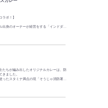
スカレー
リアの百貨店・ショッピングモール・商店
ー」によるまちおこし企画がスタートしまし
コラボ！】
ル出身のオーナーが経営をする「インドダイ
民間交流の活動を推進する「ダフェプロジェ
カレーです。
北区建部町産玉ねぎを使い、手間ひまかけて
に使ったカレーは、お店の味をそのままに岡
工しました。
トレーター高原泉さんによるオリジナルイラ
お楽しみください。
士たちが編み出したオリジナルカレーは、防
てきました。
使ったスタミナ満点の現「そうじゃ消防署カ
統の味をぜひご賞味ください。
車で、ちょっとしたお土産にも最適。