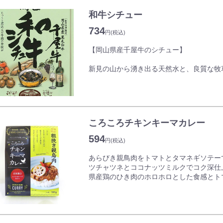
和牛シチュー
三段加熱仕込みで、煮崩れせず、じっくり
味ください。
734
円
(税込)
【岡山県産千屋牛のシチュー】
新見の山から湧き出る天然水と、良質な牧
牛」。 霜降りの味わいは、全国に誇る郷土
をあますことなく引き出したビーフシチュ
千屋牛の上質な牛肉をじっくりと時間をか
しさをより一層引き立てるコクのあるシチ
ころころチキンキーマカレー
594
円
(税込)
あらびき親鳥肉をトマトとタマネギソテー
ツチャツネとココナッツミルクでコク深仕
県産鶏のひき肉のホロホロとした食感とト
深い味わい。スパイスとハーブがしっかり
自家製鶏だしスープに、化学調味料や香料
しい一品です。