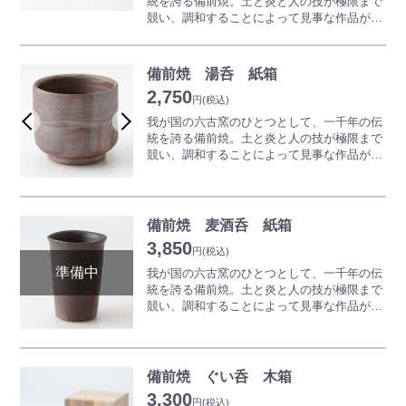
統を誇る備前焼。土と炎と人の技が極限まで
テキなひとときをお過ごしください。
競い、調和することによって見事な作品が生
み出されていきます。一切釉薬（うわぐす
※商品は一つひとつ手作りのため、色合いや
り）を用いず表現される、素朴でありながら
形が写真と異なります。詳しくはお問い合わ
奥深い世界は備前焼ならではの魅力となって
備前焼 湯呑 紙箱
せください。
います。
2,750
備前焼のビールコップは、微細のクリーム状
円
(税込)
の泡が生じ、美味しいビールを召し上がるこ
我が国の六古窯のひとつとして、一千年の伝
とが出来ると言われています。
統を誇る備前焼。土と炎と人の技が極限まで
ご使用前に冷蔵庫で冷やしてお使いになると
競い、調和することによって見事な作品が生
さらにおいしくいただけます。
み出されていきます。一切釉薬（うわぐす
どうぞ備前焼のビールコップで、楽しい、ス
り）を用いず表現される、素朴でありながら
テキなひとときをお過ごしください。
奥深い世界は備前焼ならではの魅力となって
います。
備前焼 麦酒呑 紙箱
※商品は一つひとつ手作りのため、色合いや
湯呑やコーヒーカップは一般にセットで揃え
3,850
形が写真と異なります。詳しくはお問い合わ
るイメージがありますが、備前焼ならお揃い
円
(税込)
せください。
だけでなく、
我が国の六古窯のひとつとして、一千年の伝
一客ずつ違うデザインや雰囲気のものを並べ
統を誇る備前焼。土と炎と人の技が極限まで
るのも楽しみ方のひとつです。
競い、調和することによって見事な作品が生
備前焼の場合は焼き色や形の異なる作品を並
み出されていきます。一切釉薬（うわぐす
べても、とても調和した美しさがあります。
り）を用いず表現される、素朴でありながら
揃えても、自身の感覚でピンときた作品を一
奥深い世界は備前焼ならではの魅力となって
つずつ自由に買い足していくのも備前焼なら
います。
備前焼 ぐい呑 木箱
では楽しみ方です。
備前焼のビールコップは、微細のクリーム状
3,300
の泡が生じ、美味しいビールを召し上がるこ
円
(税込)