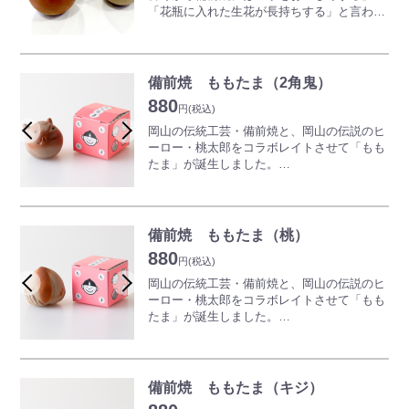
「花瓶に入れた生花が長持ちする」と言われ
てきました。
備前玉はその効果を手軽に楽しめます。
＜使い方いろいろ！＞
備前焼 ももたま（2角鬼）
●一晩汲み置きした水・焼酎がまろやかに（1
880
リットルに2～3個）
円
(税込)
●ご飯がふっくらと美味しく炊ける（米3合に
岡山の伝統工芸・備前焼と、岡山の伝説のヒ
2個）
ーロー・桃太郎をコラボレイトさせて「もも
●花瓶の水が長持ちし、花持ちが良くなる（2
たま」が誕生しました。
～3個）
物語に登場する桃太郎や、動物、鬼をイメー
●置物として玄関や棚などに飾ったりしても
ジした作品は、玄関やリビングのオブジェに
よし
ぴったり。
愛らしい表情や、温かみのある風合いに誰も
備前焼 ももたま（桃）
※焼物の性質上、形状や色味がすべて異なり
が癒されます。
880
ます。予めご了承ください。
観賞用としてだけでなく、水やお酒、ご飯を
円
(税込)
美味しくする「美味玉」としても使っていた
岡山の伝統工芸・備前焼と、岡山の伝説のヒ
だけます。
ーロー・桃太郎をコラボレイトさせて「もも
たま」が誕生しました。
※写真は一例です。焼物の性質上、形状や色
物語に登場する桃太郎や、動物、鬼をイメー
味がすべて異なりますので予めご了承くださ
ジした作品は、玄関やリビングのオブジェに
い。
ぴったり。
愛らしい表情や、温かみのある風合いに誰も
備前焼 ももたま（キジ）
が癒されます。