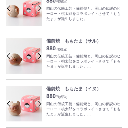
880
円
(税込)
また、水やお酒、ご飯を美味しくする「美味
岡山の伝統工芸・備前焼と、岡山の伝説のヒ
玉」としても使っていただけます。
ーロー・桃太郎をコラボレイトさせて「もも
たま」が誕生しました。
※焼物の性質上、形状や色味がすべて異なり
物語に登場する桃太郎や、動物、鬼をイメー
ます。予めご了承ください。
ジした作品は、玄関やリビングのオブジェに
ぴったり。
愛らしい表情や、温かみのある風合いに誰も
備前焼 ももたま（サル）
が癒されます。
880
円
(税込)
また、水やお酒、ご飯を美味しくする「美味
岡山の伝統工芸・備前焼と、岡山の伝説のヒ
玉」としても使っていただけます。
ーロー・桃太郎をコラボレイトさせて「もも
たま」が誕生しました。
※焼物の性質上、形状や色味がすべて異なり
物語に登場する桃太郎や、動物、鬼をイメー
ます。予めご了承ください。
ジした作品は、玄関やリビングのオブジェに
ぴったり。
愛らしい表情や、温かみのある風合いに誰も
備前焼 ももたま（イヌ）
が癒されます。
880
円
(税込)
また、水やお酒、ご飯を美味しくする「美味
岡山の伝統工芸・備前焼と、岡山の伝説のヒ
玉」としても使っていただけます。
ーロー・桃太郎をコラボレイトさせて「もも
たま」が誕生しました。
※焼物の性質上、形状や色味がすべて異なり
物語に登場する桃太郎や、動物、鬼をイメー
ます。予めご了承ください。
ジした作品は、玄関やリビングのオブジェに