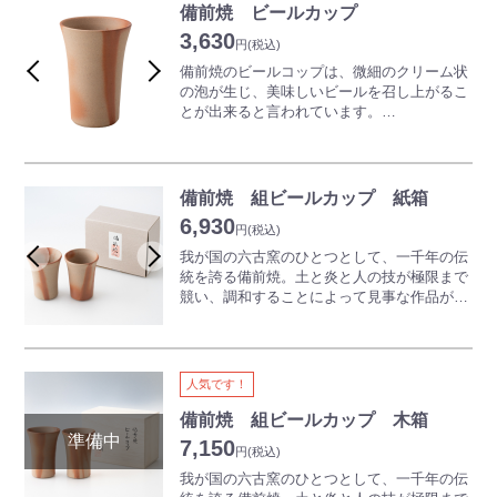
テキなひとときをお過ごしください。
備前焼 ビールカップ
3,630
※焼物の性質上、形状や色味がすべて異なり
円
(税込)
ます。予めご了承ください。
備前焼のビールコップは、微細のクリーム状
※長期にわたり入荷できない場合には別途ご
の泡が生じ、美味しいビールを召し上がるこ
連絡させていただきます。
とが出来ると言われています。
ご使用前に冷蔵庫で冷やしてお使いになると
さらにおいしくいただけます。
冷えたビールと冷えたグラスで頂く時間は至
高のもの。
備前焼 組ビールカップ 紙箱
どうぞ備前焼のビールコップで、楽しい、ス
6,930
テキなひとときをお過ごしください。
円
(税込)
我が国の六古窯のひとつとして、一千年の伝
※写真は一例であり、焼物の性質上、形状や
統を誇る備前焼。土と炎と人の技が極限まで
色味がすべて異なります。予めご了承くださ
競い、調和することによって見事な作品が生
い。
み出されていきます。一切釉薬（うわぐす
り）を用いず表現される、素朴でありながら
奥深い世界は備前焼ならではの魅力となって
います。
人気です！
備前焼のビールコップは、微細のクリーム状
の泡が生じ、美味しいビールを召し上がるこ
備前焼 組ビールカップ 木箱
とが出来ると言われています。
7,150
円
(税込)
ご使用前に冷蔵庫で冷やしてお使いになると
さらにおいしくいただけます。
我が国の六古窯のひとつとして、一千年の伝
どうぞ備前焼のビールコップで、楽しい、ス