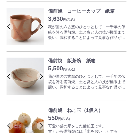
す。
奥深い世界は備前焼ならではの魅力となって
コーヒーだけでなく普段使いのマグカップと
います。
備前焼 コーヒーカップ 紙箱
してもおススメです。
備前焼の器は温度が下がりにくい効果がある
3,630
といわれています。温かいコーヒーの温度が
円
(税込)
※商品は一つひとつ手作りのため、色合いや
下がりにくくなるだけではなく、夏場に冷た
我が国の六古窯のひとつとして、一千年の伝
形が写真と異なります。
いアイスコーヒーを入れた場合にはぬるくな
統を誇る備前焼。土と炎と人の技が極限まで
りにくいので、季節を問わずおいしいコーヒ
競い、調和することによって見事な作品が生
ーの味を維持できます。
み出されていきます。一切釉薬（うわぐす
コーヒーだけでなく普段使いのマグカップと
り）を用いず表現される、素朴でありながら
してもおススメです。
奥深い世界は備前焼ならではの魅力となって
います。
備前焼 飯茶碗 紙箱
※商品は一つひとつ手作りのため、色合いや
備前焼にコーヒーを入れると苦味がなくなり
5,500
形が写真と異なります。詳しくはお問い合わ
甘みが増すといわれており、味がまろやかに
円
(税込)
せください。
感じられます。
我が国の六古窯のひとつとして、一千年の伝
また保湿効果も高くなり温度が下がりにくい
統を誇る備前焼。土と炎と人の技が極限まで
のも特徴です。
競い、調和することによって見事な作品が生
またコーヒーだけでなく普段使いのマグカッ
み出されていきます。一切釉薬（うわぐす
プとしてもご利用いただけます。
り）を用いず表現される、素朴でありながら
奥深い世界は備前焼ならではの魅力となって
※商品は一つひとつ手作りのため、色合いや
います。
備前焼 ねこ玉（1個入）
形が写真と異なります。詳しくはお問い合わ
550
せください。
※商品は一つひとつ手作りのため、色合いや
円
(税込)
形が写真と異なります。詳しくはお問い合わ
可愛い猫の形をした備前玉です。
せください。
古くから備前焼には「水をおいしくする」