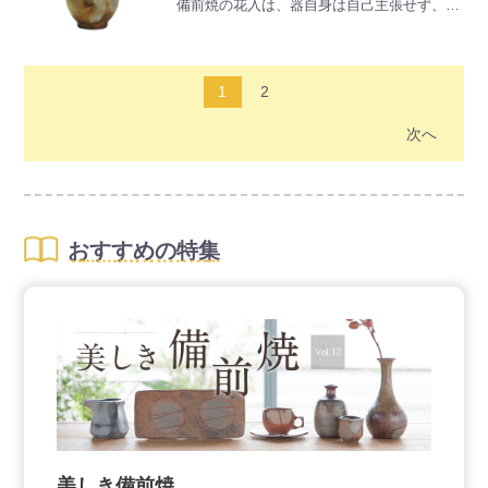
備前焼の花入は、器自身は自己主張せず、花
＜次の量を目安に入れてお使いください＞
の魅力をぐっと引き立ててくれます。
◆お米を炊く時・・・米２合に対して１個
天下一の茶人として知られる千利休は、備前
◆電気ポット・・・水１Ｌに対して２～３個
焼の花入や壺をよく用いたようです。
◆花瓶・・・２～３個
また、花を生けずに床の間などに飾っても、
1
2
お部屋を、より素敵なものにしてくれます。
※焼物の性質上、形状や色味がすべて異なり
次へ
ます。予めご了承ください。
おすすめの特集
美しき備前焼