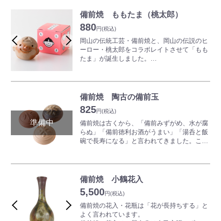
ぴったり。
愛らしい表情や、温かみのある風合いに誰も
備前焼 ももたま（桃太郎）
が癒されます。
880
円
(税込)
また、水やお酒、ご飯を美味しくする「美味
岡山の伝統工芸・備前焼と、岡山の伝説のヒ
玉」としても使っていただけます。
ーロー・桃太郎をコラボレイトさせて「もも
たま」が誕生しました。
※焼物の性質上、形状や色味がすべて異なり
物語に登場する桃太郎や、動物、鬼をイメー
ます。予めご了承ください。
ジした作品は、玄関やリビングのオブジェに
ぴったり。
愛らしい表情や、温かみのある風合いに誰も
備前焼 陶古の備前玉
が癒されます。
825
円
(税込)
また、水やお酒、ご飯を美味しくする「美味
備前焼は古くから、「備前みずがめ、水が腐
玉」としても使っていただけます。
らぬ」「備前徳利お酒がうまい」「湯呑と飯
碗で長寿になる」と言われてきました。この
※焼物の性質上、形状や色味がすべて異なり
備前玉はそんな効果を手軽に楽しめる魔法の
ます。予めご了承ください。
玉！
鉄分を多く含むこの土は遠赤外線効果が期待
備前焼 小鶴花入
でき、ご飯はふっくらと美味しくたけます。
5,500
花瓶に入れれば花は長持ちし、また一晩汲み
円
(税込)
置きした水やお酒は角がとれてまろやかに！
備前焼の花入・花瓶は「花が長持ちする」と
ぜひお試しを・・・
よく言われています。