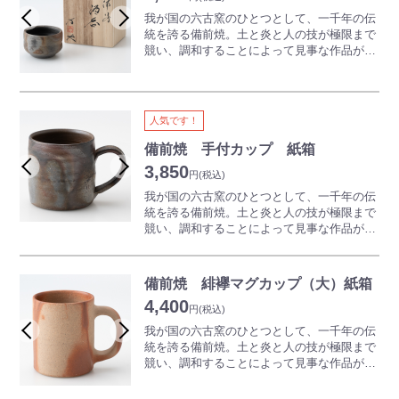
※商品は一つひとつ手作りのため、色合いや
とが出来ると言われています。
我が国の六古窯のひとつとして、一千年の伝
形が写真と異なります。詳しくはお問い合わ
ご使用前に冷蔵庫で冷やしてお使いになると
統を誇る備前焼。土と炎と人の技が極限まで
せください。
さらにおいしくいただけます。
競い、調和することによって見事な作品が生
どうぞ備前焼のビールコップで、楽しい、ス
み出されていきます。一切釉薬（うわぐす
テキなひとときをお過ごしください。
り）を用いず表現される、素朴でありながら
奥深い世界は備前焼ならではの魅力となって
※商品は一つひとつ手作りのため、色合いや
います。
人気です！
形が写真と異なります。詳しくはお問い合わ
備前焼の器は、日本酒、焼酎などの味をまろ
せください。
やかにすると言われています。
備前焼 手付カップ 紙箱
また、ぐい呑や徳利等の酒器はコレクション
3,850
円
(税込)
のアイテムとしても大変人気があります。個
性豊かなぐい呑を集めて眺めるのも一興で
我が国の六古窯のひとつとして、一千年の伝
す。
統を誇る備前焼。土と炎と人の技が極限まで
競い、調和することによって見事な作品が生
※商品は一つひとつ手作りのため、色合いや
み出されていきます。
形が写真と異なります。詳しくはお問い合わ
釉薬（うわぐすり）を一切用いず表現され
せください。
る、素朴でありながら奥深い世界は備前焼な
備前焼 緋襷マグカップ（大）紙箱
らではの魅力となっています。
4,400
備前焼の器は温度が下がりにくい効果がある
円
(税込)
といわれています。
我が国の六古窯のひとつとして、一千年の伝
温かいコーヒーの温度が下がりにくくなるだ
統を誇る備前焼。土と炎と人の技が極限まで
けではなく、夏場に冷たいアイスコーヒーを
競い、調和することによって見事な作品が生
入れた場合にはぬるくなりにくいので、季節
み出されていきます。一切釉薬（うわぐす
を問わずおいしいコーヒーの味を維持できま
り）を用いず表現される、素朴でありながら