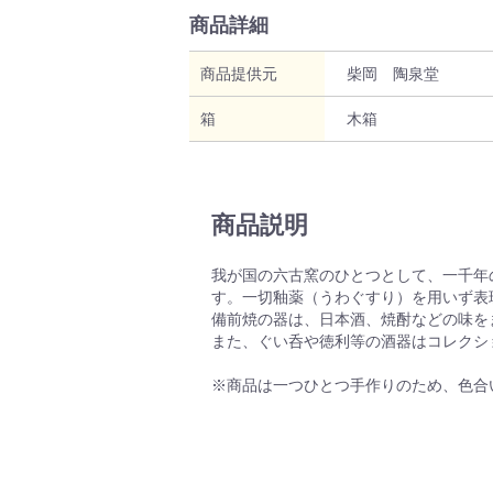
商品詳細
商品提供元
柴岡 陶泉堂
箱
木箱
商品説明
我が国の六古窯のひとつとして、一千年
す。一切釉薬（うわぐすり）を用いず表
備前焼の器は、日本酒、焼酎などの味を
また、ぐい呑や徳利等の酒器はコレクシ
※商品は一つひとつ手作りのため、色合