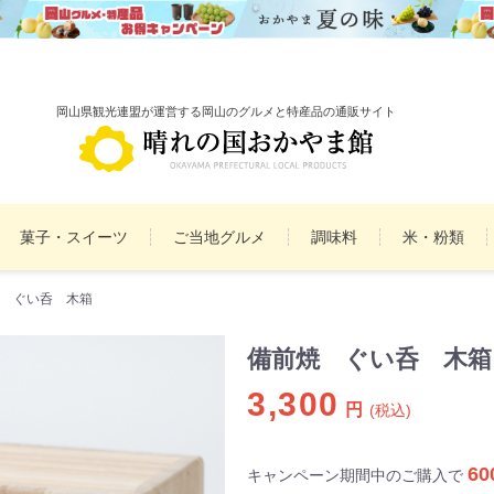
岡山県観光連盟が運営する岡山のグルメと特産品の通販サイト
菓子・スイーツ
ご当地グルメ
調味料
米・粉類
 ぐい呑 木箱
備前焼
雑貨
民工芸品
まとめ買いセット
詰
備前焼 ぐい呑 木箱
3,300
円
(税込)
60
キャンペーン期間中のご購入で