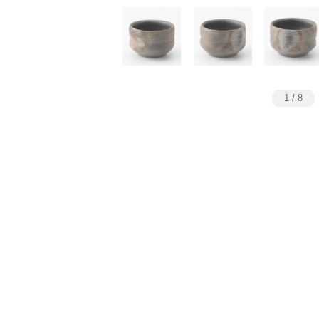
1
/
8