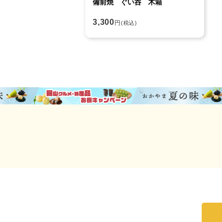
備前焼 ぐい呑 木箱
3,300
円
(税込)