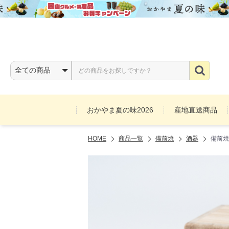
おかやま夏の味2026
産地直送商品
HOME
商品一覧
備前焼
酒器
備前焼
お酒