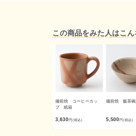
この商品をみた人はこん
備前焼 コーヒーカッ
備前焼 飯茶碗
プ 紙箱
3,630
5,500
円
円
(税込)
(税込)