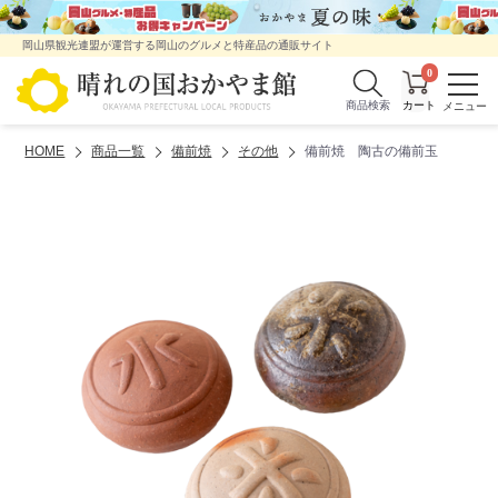
岡山県観光連盟が運営する岡山のグルメと特産品の通販サイト
0
商品検索
HOME
商品一覧
備前焼
その他
備前焼 陶古の備前玉