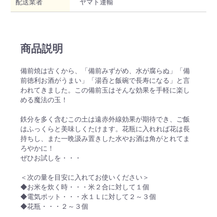
配送業者
ヤマト運輸
商品説明
備前焼は古くから、「備前みずがめ、水が腐らぬ」「備
前徳利お酒がうまい」「湯呑と飯碗で長寿になる」と言
われてきました。この備前玉はそんな効果を手軽に楽し
める魔法の玉！
鉄分を多く含むこの土は遠赤外線効果が期待でき、ご飯
はふっくらと美味しくたけます。花瓶に入れれば花は長
持ちし、また一晩汲み置きした水やお酒は角がとれてま
ろやかに！
ぜひお試しを・・・
＜次の量を目安に入れてお使いください＞
◆お米を炊く時・・・米２合に対して１個
◆電気ポット・・・水１Ｌに対して２～３個
◆花瓶・・・２～３個