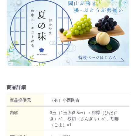
商品詳細
商品提供元
（有）小西陶古
内容
3玉（1玉 約3.5㎝）：緋襷（ひだす
き）×1、桟切（さんぎり）×1、胡麻
（ごま）×1