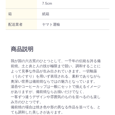
7.5cm
箱
紙箱
配送業者
ヤマト運輸
商品説明
我が国の六古窯のひとつとして、一千年の伝統を誇る備
前焼。土と炎と人の技が極限まで競い、調和することに
よって見事な作品が生み出されていきます。一切釉薬
（うわぐすり）を用いず表現される、素朴でありながら
奥深い世界は備前焼ならではの魅力となっています。
湯呑やコーヒーカップは一般にセットで揃えるイメージ
がありますが、備前焼ならお揃いだけでなく、
一客ずつ違うデザインや雰囲気のものを並べるのも楽し
み方のひとつです。
備前焼の場合は焼き色や形の異なる作品を並べても、と
ても調和した美しさがあります。