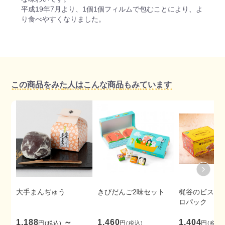
平成19年7月より、1個1個フィルムで包むことにより、よ
り食べやすくなりました。
この商品をみた人はこんな商品もみています
大手まんぢゅう
きびだんご2味セット
梶谷のビスケ
ロパック
1,188
～
1,460
1,404
円
円
円
(税込)
(税込)
(税込)