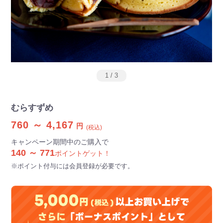
1
/
3
むらすずめ
760 ～ 4,167
円
(税込)
キャンペーン期間中のご購入で
140 ～ 771
ポイントゲット！
※ポイント付与には会員登録が必要です。