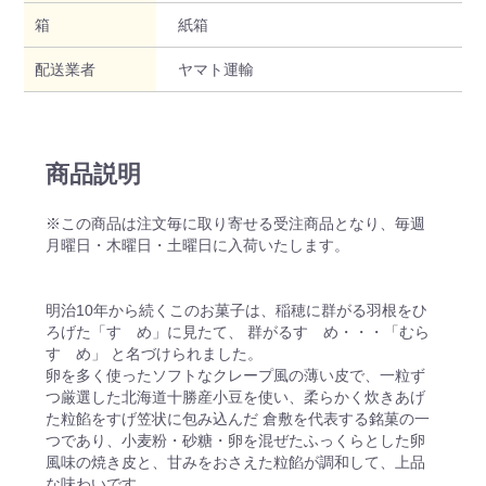
箱
紙箱
配送業者
ヤマト運輸
商品説明
※この商品は注文毎に取り寄せる受注商品となり、毎週
月曜日・木曜日・土曜日に入荷いたします。
明治10年から続くこのお菓子は、稲穂に群がる羽根をひ
ろげた「すゞめ」に見たて、 群がるすゞめ・・・「むら
すゞめ」 と名づけられました。
卵を多く使ったソフトなクレープ風の薄い皮で、一粒ず
つ厳選した北海道十勝産小豆を使い、柔らかく炊きあげ
た粒餡をすげ笠状に包み込んだ 倉敷を代表する銘菓の一
つであり、小麦粉・砂糖・卵を混ぜたふっくらとした卵
風味の焼き皮と、甘みをおさえた粒餡が調和して、上品
な味わいです。