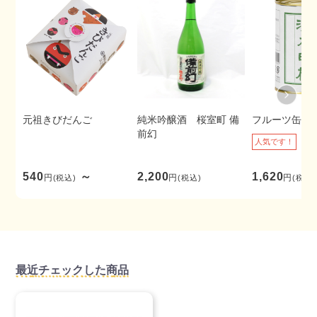
元祖きびだんご
純米吟醸酒 桜室町 備
フルーツ缶詰
前幻
人気です！
540
～
2,200
1,620
円
円
円
(税込)
(税込)
(税込)
最近チェックした商品