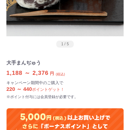
1
/
5
大手まんぢゅう
1,188 ～ 2,376
円
(税込)
キャンペーン期間中のご購入で
220 ～ 440
ポイントゲット！
※ポイント付与には会員登録が必要です。