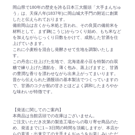
岡山県で180年の歴史を誇る日本三大饅頭「大手まんぢゅ
う」は、天保八年(1837年)に岡山城大手門の附近に創業
したと伝えられております。
備前岡山は古くから米処と言われ、その良質の備前米を
材料として、まず麹(こうじ)からつくり始め、もち米など
を加えながらじっくり日数をかけて、成熟した甘酒を仕
上げていきます。
これに小麦粉を混合し発酵させて生地を調製いたしま
す。
この丹念に仕上げた生地で、北海道産小豆を特製の白双
糖で練り上げた漉餡を、薄く包み、蒸上げますと、甘酒
の豊潤な香りを漂わせながら出来上がってまいります。
昔から伝えられた酒饅頭の基本製法でつくっていますの
で、甘酒のコクが餡の甘さとほどよく調和したまろやか
な味わいが特徴です。
【発送に関してのご案内】
本商品は当館店頭での在庫はございません。
ご注文いただき次第の製造工場からの取り寄せ商品のた
め、発送までに1～3日間の時間を頂戴しますが、本店か
らの直送・出来立ての大手まんぢゅうをお楽しみいただ