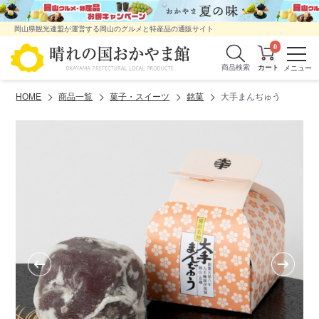
岡山県観光連盟が運営する岡山のグルメと特産品の通販サイト
0
商品検索
HOME
商品一覧
菓子・スイーツ
銘菓
大手まんぢゅう