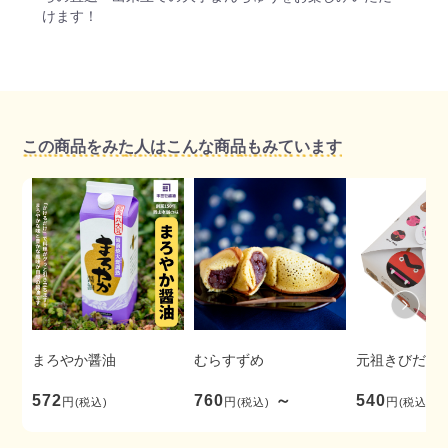
けます！
この商品をみた人はこんな商品もみています
まろやか醤油
むらすずめ
元祖きびだん
572
760
～
540
円
円
円
(税込)
(税込)
(税込)