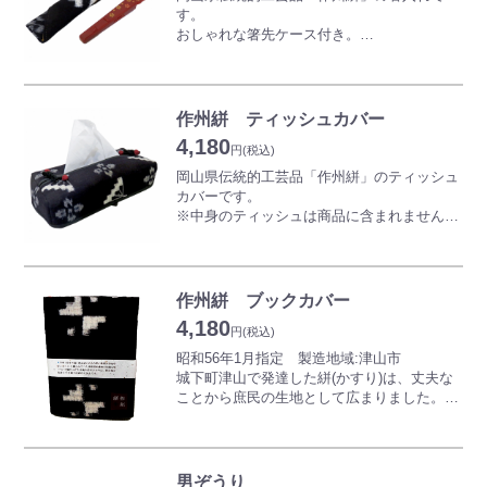
す。
*画像はイメージです。実際の商品と異なる
おしゃれな箸先ケース付き。
場合がございます。
*色、柄についてご指示がある場合は、ご購
昭和56年1月指定 製造地域:津山市
入手続き内の「お問い合わせ」にてお知らせ
城下町津山で発達した絣(かすり)は、丈夫な
ください。
ことから庶民の生地として広まりました。手
作州絣 ティッシュカバー
*商品の色や柄についての交換返品は原則行
織作州絣は伝統の技術を受け継ぎ、太めの木
4,180
っておりません。
綿糸を使用して織り上げられた素朴な織物で
円
(税込)
す。藍と白の織りなすシンプルな模様には、
岡山県伝統的工芸品「作州絣」のティッシュ
なつかしい温もりと新鮮な感動があります。
カバーです。
※中身のティッシュは商品に含まれません。
*画像はイメージです。実際の商品と異なる
場合がございます。
昭和56年1月指定 製造地域:津山市
*色、柄についてご指示がある場合は、ご購
城下町津山で発達した絣(かすり)は、丈夫な
入手続き内の「お問い合わせ」にてお知らせ
ことから庶民の生地として広まりました。手
作州絣 ブックカバー
ください。
織作州絣は伝統の技術を受け継ぎ、太めの木
4,180
*商品の色や柄についての交換返品は原則行
綿糸を使用して織り上げられた素朴な織物で
円
(税込)
っておりません。
す。藍と白の織りなすシンプルな模様には、
昭和56年1月指定 製造地域:津山市
なつかしい温もりと新鮮な感動があります。
城下町津山で発達した絣(かすり)は、丈夫な
ことから庶民の生地として広まりました。手
*画像はイメージです。実際の商品と異なる
織作州絣は伝統の技術を受け継ぎ、太めの木
場合がございます。
綿糸を使用して織り上げられた素朴な織物で
*色、柄についてご指示がある場合は、ご購
す。藍と白の織りなすシンプルな模様には、
入手続き内の「お問い合わせ」にてお知らせ
なつかしい温もりと新鮮な感動があります。
男ぞうり