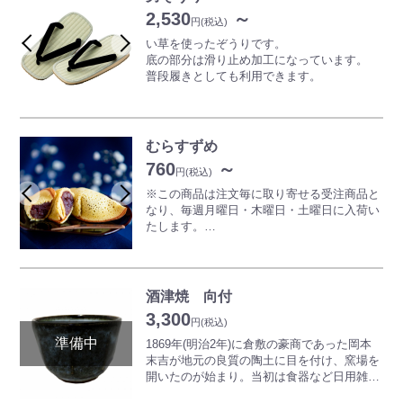
ください。
2,530
～
*商品の色や柄についての交換返品は原則行
*画像はイメージです。実際の商品と異なる
円
(税込)
っておりません。
場合がございます。
い草を使ったぞうりです。
*色、柄についてご指示がある場合は、ご購
底の部分は滑り止め加工になっています。
入手続き内の「お問い合わせ」にてお知らせ
普段履きとしても利用できます。
ください。
*商品の色や柄についての交換返品は原則行
っておりません。
むらすずめ
760
～
円
(税込)
※この商品は注文毎に取り寄せる受注商品と
なり、毎週月曜日・木曜日・土曜日に入荷い
たします。
明治10年から続くこのお菓子は、稲穂に群が
る羽根をひろげた「すゞめ」に見たて、 群
酒津焼 向付
がるすゞめ・・・「むらすゞめ」 と名づけ
3,300
られました。
円
(税込)
卵を多く使ったソフトなクレープ風の薄い皮
1869年(明治2年)に倉敷の豪商であった岡本
で、一粒ずつ厳選した北海道十勝産小豆を使
末吉が地元の良質の陶土に目を付け、窯場を
い、柔らかく炊きあげた粒餡をすげ笠状に包
開いたのが始まり。当初は食器など日用雑器
み込んだ 倉敷を代表する銘菓の一つであ
を焼いていた。明治後半〜大正年間には隆盛