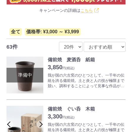
キャンペーンの詳細は
こちら
全て
価格帯: ¥3,000 ～ ¥3,999
63件
備前焼 麦酒呑 紙箱
3,850
円
(税込)
我が国の六古窯のひとつとして、一千年の伝
統を誇る備前焼。土と炎と人の技が極限まで
競い、調和することによって見事な作品が生
み出されていきます。一切釉薬（うわぐす
り）を用いず表現される、素朴でありながら
奥深い世界は備前焼ならではの魅力となって
います。
備前焼 ぐい呑 木箱
備前焼のビールコップは、微細のクリーム状
3,300
の泡が生じ、美味しいビールを召し上がるこ
円
(税込)
とが出来ると言われています。
我が国の六古窯のひとつとして、一千年の伝
ご使用前に冷蔵庫で冷やしてお使いになると
統を誇る備前焼。土と炎と人の技が極限まで