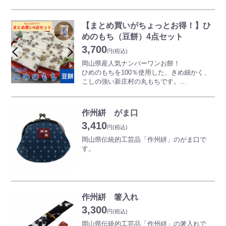
ひめのもちを100％使用した、きめ細かく、
届く場合がございます。ご了承ください。
魅力の一つ。
こしの強い新庄村の丸もちです。
年月が経過するにつれて飴色に変化するのも
夏の昼と夜との温度差が激しい岡山県北の新
【まとめ買いがちょっとお得！】ひ
味わい深く、暮らしとともに馴染みやすい工
庄村は、美味しい餅米の生産に最も適した気
芸品になっております。
めのもち（豆餅）4点セット
候条件で、そのもち米で作った「ひめのも
3,700
ち」は、岡山県で一番人気のある「ブランド
円
(税込)
餅」です。
※画像はイメージです。
岡山県産人気ナンバーワンお餅！
新庄村杵つき白餅は、ヒメノモチを100%使
※手作りのため、大きさが異なる場合がござ
ひめのもちを100％使用した、きめ細かく、
用した杵つきのこしの強い丸餅で、焼き餅や
います。
こしの強い新庄村の丸もちです。
お雑煮にピッタリです。
※竹の色味が既に飴色に変化している商品が
夏の昼と夜との温度差が激しい岡山県北の新
届く場合がございます。ご了承ください。
庄村は、美味しい餅米の生産に最も適した気
家族みんなで、ご近所の方へのお渡し用に、
候条件で、そのもち米で作った「ひめのも
オトクな4点セットでお届けいたします！
作州絣 がま口
ち」は、岡山県で一番人気のある「ブランド
賞味期限は約4か月ございますのでお正月が
3,410
餅」です。
円
(税込)
過ぎてもお好きなときにお餅が楽しめます♪
新庄村杵つき豆餅は、黒大豆の風味が口いっ
※年内・年始のお届けができない場合がござ
岡山県伝統的工芸品「作州絣」のがま口で
ぱいに広がり香ばしさが食欲をそそります。
いますので予めご了承ください。
す。
家族みんなで、ご近所の方へのお渡し用に、
昭和56年1月指定 製造地域:津山市
オトクな4点セットでお届けいたします！
城下町津山で発達した絣(かすり)は、丈夫な
賞味期限は約3か月ございますのでお正月が
ことから庶民の生地として広まりました。手
過ぎてもお好きなときにお餅が楽しめます♪
織作州絣は伝統の技術を受け継ぎ、太めの木
作州絣 箸入れ
綿糸を使用して織り上げられた素朴な織物で
3,300
す。藍と白の織りなすシンプルな模様には、
円
(税込)
なつかしい温もりと新鮮な感動があります。
岡山県伝統的工芸品「作州絣」の箸入れで