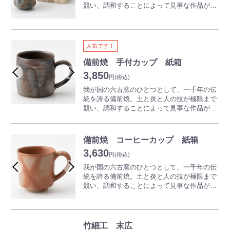
さらにおいしくいただけます。
競い、調和することによって見事な作品が生
どうぞ備前焼のビールコップで、楽しい、ス
み出されていきます。一切釉薬（うわぐす
テキなひとときをお過ごしください。
り）を用いず表現される、素朴でありながら
奥深い世界は備前焼ならではの魅力となって
※商品は一つひとつ手作りのため、色合いや
います。
人気です！
形が写真と異なります。詳しくはお問い合わ
備前焼の器は、日本酒、焼酎などの味をまろ
せください。
やかにすると言われています。
備前焼 手付カップ 紙箱
また、ぐい呑や徳利等の酒器はコレクション
3,850
円
(税込)
のアイテムとしても大変人気があります。個
性豊かなぐい呑を集めて眺めるのも一興で
我が国の六古窯のひとつとして、一千年の伝
す。
統を誇る備前焼。土と炎と人の技が極限まで
競い、調和することによって見事な作品が生
※商品は一つひとつ手作りのため、色合いや
み出されていきます。
形が写真と異なります。詳しくはお問い合わ
釉薬（うわぐすり）を一切用いず表現され
せください。
る、素朴でありながら奥深い世界は備前焼な
備前焼 コーヒーカップ 紙箱
らではの魅力となっています。
3,630
備前焼の器は温度が下がりにくい効果がある
円
(税込)
といわれています。
我が国の六古窯のひとつとして、一千年の伝
温かいコーヒーの温度が下がりにくくなるだ
統を誇る備前焼。土と炎と人の技が極限まで
けではなく、夏場に冷たいアイスコーヒーを
競い、調和することによって見事な作品が生
入れた場合にはぬるくなりにくいので、季節
み出されていきます。一切釉薬（うわぐす
を問わずおいしいコーヒーの味を維持できま
り）を用いず表現される、素朴でありながら
す。
奥深い世界は備前焼ならではの魅力となって
コーヒーだけでなく普段使いのマグカップと
います。
竹細工 末広
してもおススメです。