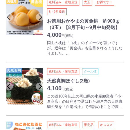
送料込み・産地直送
大玉
お得です！
8・9月発送
お徳用おかやまの黄金桃 約900ｇ
（3玉）【8月下旬～9月中旬発送】
4,000
円
(税込)
岡山の桃は「白桃」のイメージが強いです
が、近年は「黄金桃」も注目されるようにな
りました。
白桃より少し遅く出荷がはじまる「黄金桃」
は、その名のとおり鮮やかな黄金色、果実は
甘く、フルーティーな香りが特徴です。
送料込み・産地直送
クール便
【ご注意】
天然真鯛ほぐし(2瓶)
本商品は離島・沖縄県・北海道にはお届けで
4,100
円
(税込)
きません
本商品には熨斗をつけることができません
この道100年以上の岡山県の水産卸業者「小
倉商店」の目利きで選ばれた瀬戸内の天然真
鯛の身を「白湯出汁」で煮詰めることで濃厚
な出汁をしみ込ませ、ご飯のお供にぴったり
な逸品に仕上げました。
そのままご飯に乗せても、お茶漬けにして
送料込み・産地直送
限定品
オススメ
も、上品な鯛の旨味を凝縮した味わいをお楽