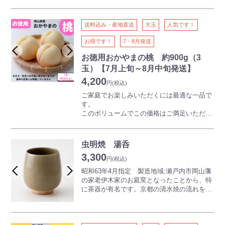
り、小麦粉・砂糖・卵を混ぜたふっくらとし
を極め、県土全体のみならず、香川県まで市
た卵風味の焼き皮と、甘みをおさえた粒餡が
場を拡大した。だが好景気も長く続かず、後
調和して、上品な味わいです。
に有田や瀬戸に押され衰退する。ところが、
送料込み・産地直送
大玉
人気です！
平成19年7月より、1個1個フィルムで包むこ
民芸運動の柳宗悦、浜田庄司、バーナード・
とにより、より食べやすくなりました。
リーチらが来訪、民窯としての方向性を示
お得です！
7・8月発送
し、指導に当たった。それにより酒津焼は一
お徳用おかやまの桃 約900g（3
変、大量生産、大量消費型の日用雑器作りか
ら花器や茶器など趣のある民芸陶器が主流と
玉）【7月上旬～8月中旬発送】
なった。
4,200
円
(税込)
酒津焼の特徴は、何と言っても器が分厚く、
ご家庭でお楽しみいただくには最適な一品で
堅牢である。また飾りの少ない意匠で、灰釉
す。
を中心とした色であるために地味であるが、
このボリュームでこの価格はご満足いただけ
その独特の味わいは時に自然派と形容され
ること間違いなし！
る。
規格外品のため、到着後はお早めにお召し上
がりください。
虫明焼 湯呑
※焼き物ですので、作品によって形、色、模
※お徳用商品のため、発送にお時間をいただ
3,300
様は異なります。サイズはあくまで目安で
く場合がございます。
円
(税込)
す。
昭和63年4月指定 製造地域:瀬戸内市岡山藩
【ご注意】
の家老伊木家のお庭窯となったことから、特
本商品は離島・沖縄県・北海道にはお届けで
に茶器が有名です。京都の清水焼の流れをく
きません
む、薄肌で繊細優美な焼き物です。*画像は
本商品には熨斗をつけることができません
イメージです。実際の商品と異なる場合がご
ざいます。