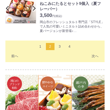
しみいただけます。
ねこみにたるとセット9個入（夏フ
レーバー）
3,500
円
(税込)
岡山市のフレッシュタルト専門店「STYLE」
で人気の可愛いミニタルト詰め合わせから、
夏バージョンが新登場♪
ミックスベリーとレモンレアチーズは夏バー
ジョン限定☆彡
1
2
3
4
可愛い5匹のネコをあしらったミニタルトセ
ットです。ねこみにタルト専用の箱でお届け
前へ
次へ
します。
小さいながらも特徴のあるミニタルトをぜひ
ご賞味下さい！
サクっと軽いタルト生地が特徴です。オリジ
ナル製法のコーティングを行うことでサクサ
ク食感を保っています。
また、クリームは蒜山ジャージー牛乳を使用
したコクのあるホワイトカスタードクリーム
に低脂肪の生クリームを合わせることで、食
材の味を引き立てるオリジナルクリームとな
っています。