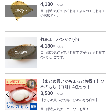
備前焼にコーヒーを入れると苦味がなくなり
4,180
甘みが増すといわれており、味がまろやかに
円
(税込)
※商品は一つひとつ手作りのため、色合いや
感じられます。
岡山県和気町で平松竹細工店がつくる竹細工
形が写真と異なります。
また保湿効果も高くなり温度が下がりにくい
の末広です。
のも特徴です。
またコーヒーだけでなく普段使いのマグカッ
平松竹細工店のつくる竹細工は勝山竹細工に
プとしてもご利用いただけます。
起源をもちます。勝山竹細工は真庭市月田地
区に伝わる伝統工芸で、国指定の伝統的工芸
※商品は一つひとつ手作りのため、色合いや
品でもあります。はじまりは幕末頃、農耕や
竹細工 パンかご(小)
形が写真と異なります。詳しくはお問い合わ
家庭で使うざるやかごを作って農作業や生活
4,180
せください。
の道具として作られていました。
円
(税込)
現在、平松竹細工店では日用雑貨や花器な
岡山県和気町で平松竹細工店がつくる竹細工
ど、現代のデザインを取り入れた作品を製作
のパンかごです。
しています。
竹の青い表皮と内側の白い身の部分を使うこ
平松竹細工店のつくる竹細工は勝山竹細工に
とでできる縞模様は、勝山の自然が織りなす
起源をもちます。勝山竹細工は真庭市月田地
魅力の一つ。
区に伝わる伝統工芸で、国指定の伝統的工芸
年月が経過するにつれて飴色に変化するのも
品でもあります。はじまりは幕末頃、農耕や
【まとめ買いがちょっとお得！】ひ
味わい深く、暮らしとともに馴染みやすい工
家庭で使うざるやかごを作って農作業や生活
めのもち（白餅）4点セット
芸品になっております。
の道具として作られていました。
3,500
現在、平松竹細工店では日用雑貨や花器な
円
(税込)
※画像はイメージです。
ど、現代のデザインを取り入れた作品を製作
【まとめ買いがお得！ひめのもち白餅】
※手作りのため、大きさが異なる場合がござ
しています。
います。
竹の青い表皮と内側の白い身の部分を使うこ
岡山県産人気ナンバーワンお餅！
※竹の色味が既に飴色に変化している商品が
とでできる縞模様は、勝山の自然が織りなす