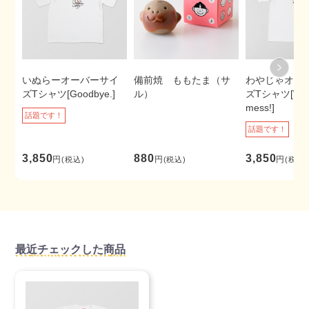
いぬらーオーバーサイ
備前焼 ももたま（サ
わやじゃオー
ズTシャツ[Goodbye.]
ル）
ズTシャツ[Wha
mess!]
話題です！
話題です！
3,850
880
3,850
円
円
円
(税込)
(税込)
(税込)
最近チェックした商品