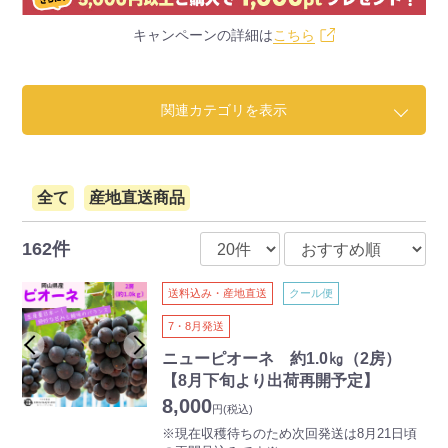
キャンペーンの詳細は
こちら
関連カテゴリを表示
全て
産地直送商品
162件
送料込み・産地直送
クール便
7・8月発送
ニューピオーネ 約1.0㎏（2房）
【8月下旬より出荷再開予定】
8,000
円
(税込)
※現在収穫待ちのため次回発送は8月21日頃