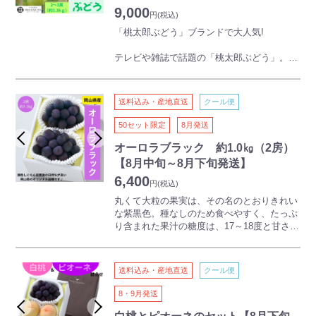
9,000
円
(税込)
「桃太郎ぶどう」ブランドで大人気!
テレビや雑誌で話題の「桃太郎ぶどう」。種
がなく皮もそのまま食べられるため、果汁を
逃がさず食べられます。
送料込み・産地直送
クール便
※品種:瀬戸ジャイアンツ
50セット限定
8月発送
オーロラブラック 約1.0㎏（2房）
【8月中旬～8月下旬発送】
6,400
円
(税込)
丸くて大粒の果実は、その名のとおりきれい
な紫黒色。種なしのため食べやすく、たっぷ
り含まれた果汁の糖度は、17～18度と甘さも
自慢です。色つきが良く、粒が落ちにくいの
も人気の理由です。
送料込み・産地直送
クール便
8・9月発送