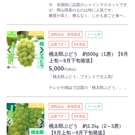
今、全国的に話題のシャインマスカットです
が、岡山県産のものは特に人気です。
糖度が高く、種もなく、しかも皮ごと食べら
れるため、口いっぱいにマスカットの香りと
味が広がります。
送料込み・産地直送
クール便
話題です！
9月発送
桃太郎ぶどう 約500g（1房）【9月
上旬～9月下旬発送】
5,000
円
(税込)
「桃太郎ぶどう」ブランドで大人気!
テレビや雑誌で話題の「桃太郎ぶどう」。種
がなく皮もそのまま食べられるため、果汁を
逃がさず食べられます。
送料込み・産地直送
クール便
※品種:瀬戸ジャイアンツ
話題です！
9月発送
桃太郎ぶどう 約1.3㎏（2～3房）
【9月上旬～9月下旬発送】