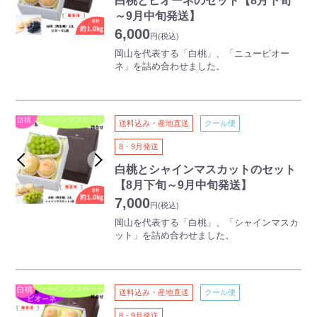
白桃とピオーネのセット【8月下旬
～9月中旬発送】
6,000
円
(税込)
岡山を代表する「白桃」、「ニューピオー
ネ」を詰め合わせました。
今ではすっかり有名になった岡山の桃。その
はじまりは明治8年にまでさかのぼります。
熱心な先人たちの手により改良・開発が続け
送料込み・産地直送
クール便
られ、他には見られない白さときめ細かな口
当たりの「白桃」として、岡山を代表する名
8・9月発送
産になりました。
白桃とシャインマスカットのセット
種がなく、大粒で甘いニューピオーネは、高
【8月下旬～9月中旬発送】
い人気を誇る岡山県の定番の特産ぶどうで
7,000
す。味が濃く、皮ばなれもよいことから、食
円
(税込)
べやすく、子どもからご年配の方まで人気が
岡山を代表する「白桃」、「シャインマスカ
あります。
ット」を詰め合わせました。
ボリュームと高級感を兼ね備えた贅沢な夏ギ
今ではすっかり有名になった岡山の桃。その
フトです。
はじまりは明治8年にまでさかのぼります。
熱心な先人たちの手により改良・開発が続け
送料込み・産地直送
クール便
られ、他には見られない白さときめ細かな口
当たりの「白桃」として、岡山を代表する名
8・9月発送