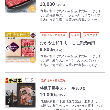
ご堪能ください。
10,000
円
(税込)
岡山の和牛は約230年前(安永元年)にはじま
り、黒毛和牛のルーツともいわれています。
県内の指定生産ＪＡ菅内の農家の人々が、一
頭一頭手塩にかけて育て上げた健康な和牛
（黒毛和種）のなかでも、認定基準に合格し
た肉だけに与えられる“銘柄”が「おかやま和
送料込み・産地直送
冷凍便
人気です！
牛肉」です。
「おかやま和牛肉」ならではの豊潤な美味し
おかやま和牛肉 モモ肩焼肉用
さを贅沢に1枚200gにカットしました。
6,800
円
(税込)
舌にとろける霜降りの味わいをステーキでご
堪能ください。
岡山の和牛は約230年前(安永元年)にはじま
り、黒毛和牛のルーツともいわれています。
県内の指定生産ＪＡ菅内の農家の人々が、一
頭一頭手塩にかけて育て上げた健康な和牛
（黒毛和種）のなかでも、認定基準に合格し
た肉だけに与えられる“銘柄”が「おかやま和
送料込み・産地直送
牛肉」です。
脂は上質で甘みがありしつこさがなく、独特
特選千屋牛ステーキ300ｇ
の和牛香と旨みの強い赤身が特徴で、特に焼
10,000
円
(税込)
肉に適した商品です。家族みんなでのお食事
に是非どうぞ。
岡山県新見市千屋地区で繁殖・肥育され、日
本最古の和牛のルーツといわれる蔓牛（つる