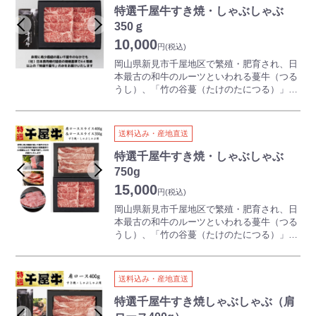
インをステーキカットに、ロースをすき焼・
特選千屋牛すき焼・しゃぶしゃぶ
しゃぶしゃぶ用にスライスしてお届け。
350ｇ
ステーキの焼き方レシピ付き。
10,000
円
(税込)
岡山県新見市千屋地区で繁殖・肥育され、日
本最古の和牛のルーツといわれる蔓牛（つる
うし）、「竹の谷蔓（たけのたにつる）」の
血統を引く「千屋牛」。
年間生産頭数700頭に満たない希少価値の高
い千屋牛を、（社）日本食肉格付協会の格付
送料込み・産地直送
規格でA4等級以上の「特選千屋牛」ロースの
みをすき焼・しゃぶしゃぶ用にスライスして
特選千屋牛すき焼・しゃぶしゃぶ
お届け。
750g
350g＝2～3人前となります。
15,000
円
(税込)
岡山県新見市千屋地区で繁殖・肥育され、日
本最古の和牛のルーツといわれる蔓牛（つる
うし）、「竹の谷蔓（たけのたにつる）」の
血統を受継ぐ「千屋牛」。
適度にサシが入り、やわらかな食感と香りが
和牛本来の味を堪能できます。
送料込み・産地直送
年間生産頭数７００頭に満たない、非常に希
少価値の高い千屋牛ですが、（社）日本食肉
特選千屋牛すき焼しゃぶしゃぶ（肩
格付協会の格付規格でA4等級以上の「特選千