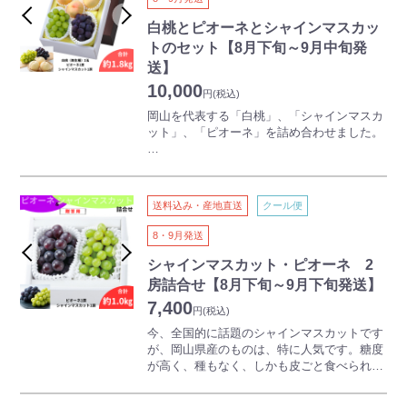
産になりました。
白桃とピオーネとシャインマスカッ
今、全国的に話題のシャインマスカットです
トのセット【8月下旬～9月中旬発
が、岡山県産のものは、特に人気です。糖度
送】
が高く、種もなく、しかも皮ごと食べられる
10,000
ため、口いっぱいにマスカットの香りと味が
円
(税込)
広がります。
岡山を代表する「白桃」、「シャインマスカ
ット」、「ピオーネ」を詰め合わせました。
ボリュームと高級感を兼ねそなえた贅沢な夏
ギフトです。
今ではすっかり有名になった岡山の桃。その
はじまりは明治8年にまでさかのぼります。
熱心な先人たちの手により改良・開発が続け
送料込み・産地直送
クール便
られ、他には見られない白さときめ細かな口
当たりの「白桃」として、岡山を代表する名
8・9月発送
産になりました。
シャインマスカット・ピオーネ 2
今、全国的に話題のシャインマスカットです
房詰合せ【8月下旬～9月下旬発送】
が、岡山県産のものは、特に人気です。糖度
7,400
が高く、種もなく、しかも皮ごと食べられる
円
(税込)
ため、口いっぱいにマスカットの香りと味が
今、全国的に話題のシャインマスカットです
広がります。
が、岡山県産のものは、特に人気です。糖度
が高く、種もなく、しかも皮ごと食べられる
種がなく、大粒で甘いピオーネは、高い人気
ため、口いっぱいにマスカットの香りと味が
を誇る岡山県の定番の特産ぶどうです。味が
広がります。