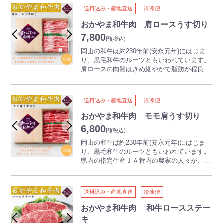
濃く、皮ばなれもよいことから、食べやす
送料込み・産地直送
冷凍便
く、子どもからご年配の方まで人気がありま
種がなく、大粒で甘いピオーネは、高い人気
す。
を誇る岡山県の定番の特産ぶどうです。味が
おかやま和牛肉 肩ロースうす切り
濃く、皮ばなれもよいことから、食べやす
7,800
ボリュームと高級感を兼ねそなえた贅沢な夏
円
(税込)
く、子どもからご年配の方まで人気がありま
ギフトです。
す。
岡山の和牛は約230年前(安永元年)にはじま
り、黒毛和牛のルーツともいわれています。
贈り物としてたいへん喜ばれる贅沢な夏ギフ
肩ロースの肉質はきめ細やかで脂肪が程良く
トです。
霜降り状に分散しているため、ロース特有の
やわらかな食感と深みのある味わいをお楽し
みいただけます。
送料込み・産地直送
冷凍便
歴史・伝統のある岡山県の牛肉は、贈り物や
おもてなしにはもちろん、特別な日のごちそ
おかやま和牛肉 モモ肩うす切り
うにもオススメです！
6,800
円
(税込)
岡山の和牛は約230年前(安永元年)にはじま
り、黒毛和牛のルーツともいわれています。
県内の指定生産ＪＡ菅内の農家の人々が、一
頭一頭手塩にかけて育て上げた健康な和牛
（黒毛和種）のなかでも、認定基準に合格し
た肉だけに与えられる“銘柄”が「おかやま和
送料込み・産地直送
冷凍便
牛肉」です。
モモ肩薄切り肉はすき焼き、しゃぶしゃぶに
おかやま和牛肉 和牛ロースステー
適した商品です。岡山県産和牛の美味しさを
キ