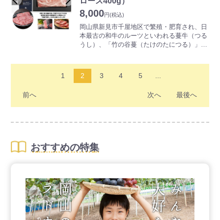
ロース400g）
屋牛」ロース肉、肩ロースをすき焼・しゃぶ
8,000
しゃぶ用にスライスしてお届け致します。
円
(税込)
岡山県新見市千屋地区で繁殖・肥育され、日
本最古の和牛のルーツといわれる蔓牛（つる
うし）、「竹の谷蔓（たけのたにつる）」の
血統を受継ぐ「千屋牛」。適度にサシが入
り、やわらかな食感と香りが和牛本来の味を
堪能できます。
1
2
3
4
5
...
年間生産頭数７００頭に満たない、非常に希
少価値の高い千屋牛ですが、（社）日本食肉
前へ
次へ
最後へ
格付協会の格付規格でA4等級以上の「特選千
屋牛」肩ロースをすき焼・しゃぶしゃぶ用に
スライスしてお届け致します。
おすすめの特集