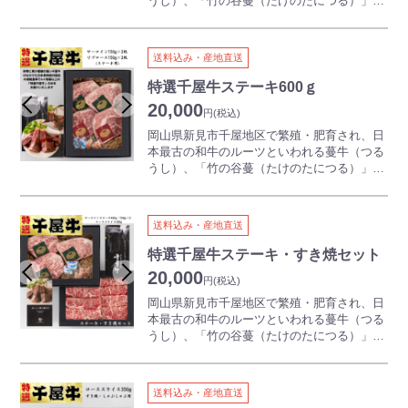
うし）、「竹の谷蔓（たけのたにつる）」の
血統を引く「千屋牛」。
年間生産頭数７００頭に満たない希少価値の
高い千屋牛を、（社）日本食肉格付協会の格
送料込み・産地直送
付規格でA4等級以上の「特選千屋牛」サーロ
インとリブロースをステーキカットにしてお
特選千屋牛ステーキ600ｇ
届け。
20,000
円
(税込)
ステーキの焼き方レシピ付き。
岡山県新見市千屋地区で繁殖・肥育され、日
本最古の和牛のルーツといわれる蔓牛（つる
うし）、「竹の谷蔓（たけのたにつる）」の
血統を引く「千屋牛」。
適度にサシが入り、旨味のもとである良質な
アミノ酸とオレイン酸（不飽和脂肪酸）が多
送料込み・産地直送
いことで生まれるやわらかな食感と香りが和
牛本来の味を堪能できます。
特選千屋牛ステーキ・すき焼セット
年間生産頭数７００頭に満たない、非常に希
20,000
円
(税込)
少価値の高い千屋牛ですが、（社）日本食肉
格付協会の格付規格でA4等級以上の「特選千
岡山県新見市千屋地区で繁殖・肥育され、日
屋牛」サーロインとリブロースをステーキカ
本最古の和牛のルーツといわれる蔓牛（つる
ットにしてお届け致します。
うし）、「竹の谷蔓（たけのたにつる）」の
ステーキの焼き方レシピ付き。
血統を引く「千屋牛」。
年間生産頭数７００頭に満たない希少価値の
高い千屋牛を、（社）日本食肉格付協会の格
送料込み・産地直送
付規格でA4等級以上の「特選千屋牛」サーロ