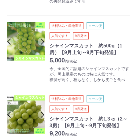
の再開見込みです※
種がなく、大粒で甘いニューピオーネは、高
い人気を誇る岡山県の定番の特産ぶどうで
す。
送料込み・産地直送
クール便
味が濃く、皮ばなれもよいことから、食べや
すく、子どもからご年配の方まで人気があり
人気です！
9月発送
ます。
シャインマスカット 約500g（1
房）【9月上旬～9月下旬発送】
5,000
円
(税込)
今、全国的に話題のシャインマスカットです
が、岡山県産のものは特に人気です。
糖度が高く、種もなく、しかも皮ごと食べら
れるため、口いっぱいにマスカットの香りと
味が広がります。
送料込み・産地直送
クール便
人気です！
9月発送
シャインマスカット 約1.3㎏（2～
3房）【9月上旬～9月下旬発送】
9,200
円
(税込)