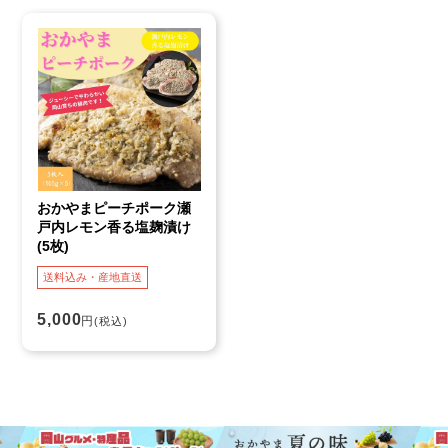
おかやまピーチポーク瀬
戸内レモン香る塩麹漬け
(5枚)
送料込み・産地直送
5,000
円
(税込)