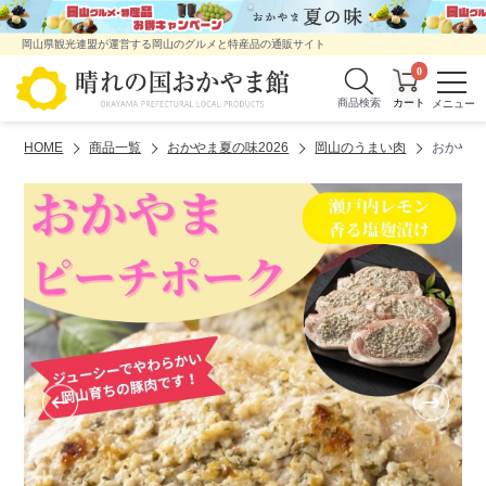
岡山県観光連盟が運営する岡山のグルメと特産品の通販サイト
0
商品検索
HOME
商品一覧
おかやま夏の味2026
岡山のうまい肉
おかやま