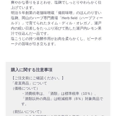
爽やかな香りをまとわせ、塩麹でしっとりやわらかく仕
上げています。
明治５年創業の老舗味噌蔵「備前味噌」のほんのり甘い
塩麹、岡山のハーブ専門農場「Herb field（ハーブフィー
ルド）」で育てられたタイム・ディル・オレガノ、瀬戸
内の眩い日差しをたっぷり浴びて熟した瀬戸内レモン果
汁で仕込んだ一品です。
塩こうじの持つ発酵作用がお肉を柔らかくし、ピーチポ
ークの旨味が引き立ちます。
購入に関する注意事項
【ご注文前にご確認ください。】
「産直商品」について
（価格について）
・消費税率は、「酒類」は標準税率（10％）、
「酒類以外の商品」は軽減税率（8％）対象商品で
す。
（前払いについて）