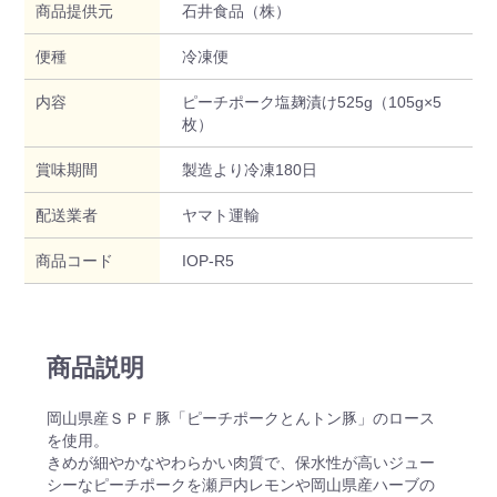
商品提供元
石井食品（株）
便種
冷凍便
内容
ピーチポーク塩麹漬け525g（105g×5
枚）
賞味期間
製造より冷凍180日
配送業者
ヤマト運輸
商品コード
IOP-R5
商品説明
岡山県産ＳＰＦ豚「ピーチポークとんトン豚」のロース
を使用。
きめが細やかなやわらかい肉質で、保水性が高いジュー
シーなピーチポークを瀬戸内レモンや岡山県産ハーブの