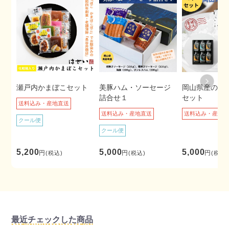
瀬戸内かまぼこセット
美豚ハム・ソーセージ
岡山県産のり
詰合せ１
セット
送料込み・産地直送
送料込み・産地直送
送料込み・産地
クール便
クール便
5,200
5,000
5,000
円
円
円
(税込)
(税込)
(税込)
最近チェックした商品