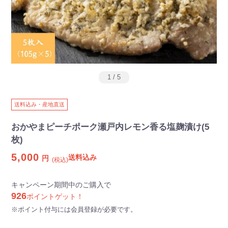
1
/
5
送料込み・産地直送
おかやまピーチポーク瀬戸内レモン香る塩麹漬け(5
枚)
5,000
送料込み
円
(税込)
キャンペーン期間中のご購入で
926
ポイントゲット！
※ポイント付与には会員登録が必要です。