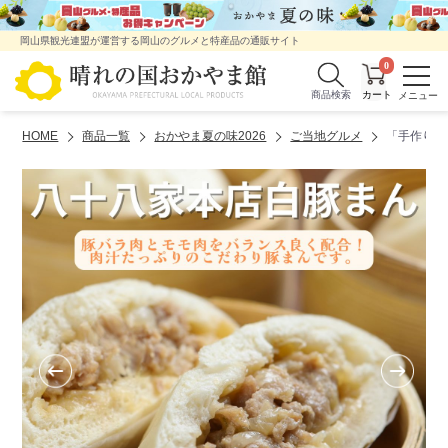
岡山県観光連盟が運営する岡山のグルメと特産品の通販サイト
0
商品検索
HOME
商品一覧
おかやま夏の味2026
ご当地グルメ
「手作り豚