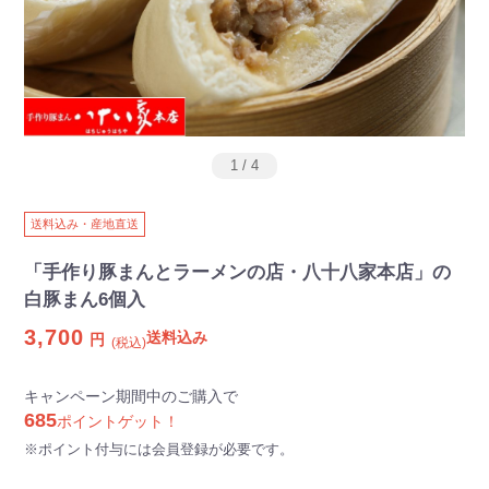
1
/
4
送料込み・産地直送
「手作り豚まんとラーメンの店・八十八家本店」の
白豚まん6個入
3,700
送料込み
円
(税込)
キャンペーン期間中のご購入で
685
ポイントゲット！
※ポイント付与には会員登録が必要です。