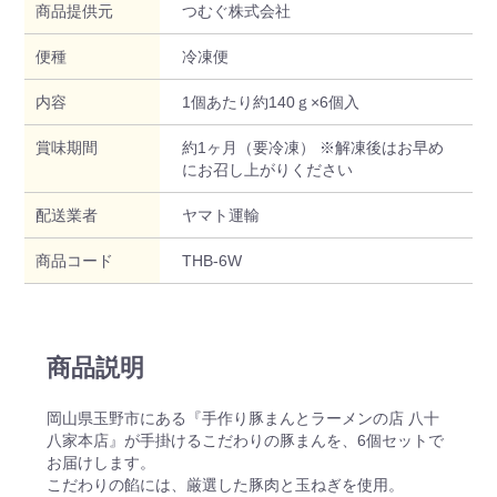
商品提供元
つむぐ株式会社
便種
冷凍便
内容
1個あたり約140ｇ×6個入
賞味期間
約1ヶ月（要冷凍） ※解凍後はお早め
にお召し上がりください
配送業者
ヤマト運輸
商品コード
THB-6W
商品説明
岡山県玉野市にある『手作り豚まんとラーメンの店 八十
八家本店』が手掛けるこだわりの豚まんを、6個セットで
お届けします。
こだわりの餡には、厳選した豚肉と玉ねぎを使用。