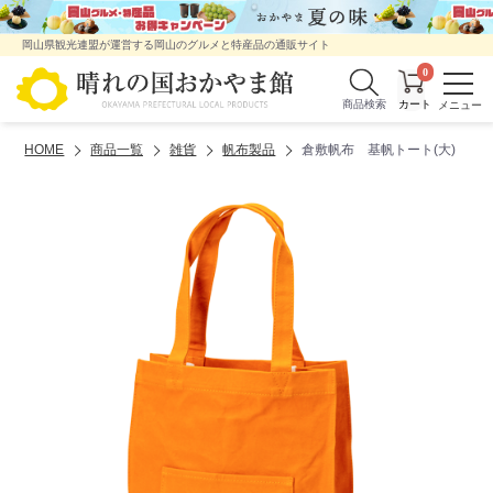
岡山県観光連盟が運営する岡山のグルメと特産品の通販サイト
0
商品検索
HOME
商品一覧
雑貨
帆布製品
倉敷帆布 基帆トート(大) (縦