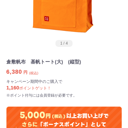
1
/
4
倉敷帆布 基帆トート(大) (縦型)
6,380
円
(税込)
キャンペーン期間中のご購入で
1,160
ポイントゲット！
※ポイント付与には会員登録が必要です。