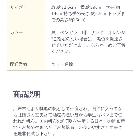
サイズ
縦:約32.5cm 横:約29cm マチ:約
14cm 持ち手の長さ 約52cm(トップま
での高さ約23cm)
カラー
黒 ベンガラ 紺 サンド オレンジ
*ご指定のない場合は、黒色を発送さ
せていただきます。あらかじめご了解
ください。
配送業者
ヤマト運輸
商品説明
江戸末期より帆船の帆として生産され、明治に入ってか
らは軽さと丈夫さで酒屋の通い袋から学生カバンまで使
われた帆布。国内帆布の約7割を生産する日本一の帆布産
地・倉敷で生まれた「倉敷帆布」の使いやすさと丈夫さ
を是非お試し下さい。