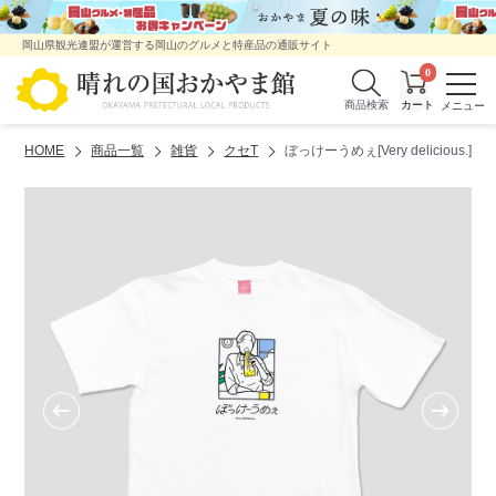
岡山県観光連盟が運営する岡山のグルメと特産品の通販サイト
0
商品検索
HOME
商品一覧
雑貨
クセT
ぼっけーうめぇ[Very delicious