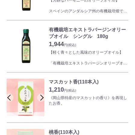
【芳醇なハーモニーのオリーブオイル】
スペインのアンダルシア州の有機栽培畑で育
てられた、 ピクアル種など4品種を収穫し、
24 時間以内に 搾油されたエキストラバージ
ンオリーブオイルです。
有機栽培エキストラバージンオリー
フルーティでコクがあり、 ガスパチョなど
ブオイル シングル 180g
野菜の強い 生命力を味わうレシピにぴった
1,944
り。 全粒粉や天然酵母などのパンにつける
円
(税込)
と、 噛めば噛むほどしっかりとした素材の
【軽く青々とした風味のオリーブオイル】
味が出てきます。
「有機栽培エキストラバージンオリーブオイ
ル シングル」は、スペイン・エストレマ
ドゥーラ州政府が有機認証した農園で栽培さ
れたオリーブから作られたエキストラバージ
マスカット香(110本入)
ンオリーブオイルです。
1,210
地域伝統品種「マンサニージャ・カセレーニ
円
(税込)
ャ」単一品種を収穫し、 24 時間以内に 搾油
《岡山県特産のマスカットの香り》を再現し
されたエキストラバージンオリーブオイルで
たお香。
す。 若々しいグリーンフルーティ風味であ
りながら口の中で甘みが広がり、パンや野
菜・果物との相性が抜群です。
桃香もございます。
桃香(110本入)