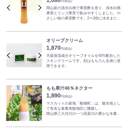
1,080
円
(税込)
水彩画家・テキスタイルデザイナー「伊藤
岡山産の清水白桃で果実酢を造り、清水白桃
尚美」さんの水彩画をラベルに採用したスペ
果実とリンゴ果実で飲みやすくしました。や
シャルエディションです。
さしい味の果実酢です。2〜3倍に冷水また
は、氷、牛乳などで割ってお飲みください。
本商品はブドウのなかでも豊潤な味わいが特
ヨーグルトなどにかけてもお使いいただけま
徴の岡山県倉敷産のピオーネ100％のジュー
す。
ス！
オリーブクリーム
適度な酸味で濃厚な味わいのストレートジュ
清水白桃の他に、マスカット、ピオーネもご
1,870
ースで、砂糖や酸化防止剤などの添加物は使
ざいます。
円
(税込)
用していません。
天延保湿成分オリーブオイルを50%配合した
ピオーネぶどうそのままの美味しさをお楽し
スキンクリームです。顔はもちろん全身に使
みください。
用できます。
もも果汁46％ネクター
1,890
円
(税込)
マスカットの産地「船穂町」は、観光地とし
て有名な倉敷美観地区に隣接し、
岡山県三大河川の一つ高梁川の豊かな水量と
温暖な気候に恵まれた場所です。
気候風土の恵みに加え、ブドウ作りにかかわ