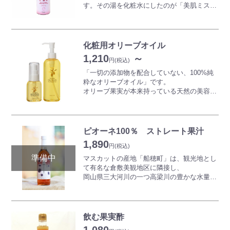
す。その湯を化粧水にしたのが「美肌ミス
〈ご使用方法〉
ト」です。化粧前の下地に、お風呂上りなど
ご家庭用浴槽（約２００Ｌ）へお好みに合わ
にシューっとすることでお肌に潤いを浸透さ
せて１～３回でご使用下さい。
せます。
防腐剤無添加で敏感肌の方にもお使いいただ
化粧用オリーブオイル
※本品は飲用ではありません。
けます。ナチュラルな潤いをご体感くださ
1,210
～
い。
円
(税込)
「一切の添加物を配合していない、100%純
粋なオリーブオイル」です。
オリーブ果実が本来持っている天然の美容成
分が含まれおり、さらっとなじんでオイルと
いうよりも美容液のような感触が特長です。
また、お肌だけでなく髪や爪のトリートメン
トなど全身のお手入れにお使いいただけま
ピオーネ100％ ストレート果汁
す。
1,890
円
(税込)
マスカットの産地「船穂町」は、観光地とし
て有名な倉敷美観地区に隣接し、
岡山県三大河川の一つ高梁川の豊かな水量と
温暖な気候に恵まれた場所です。
気候風土の恵みに加え、ブドウ作りにかかわ
る人々の情熱と長年の日々の努力が重なり、
初めて美味しいブドウとワインが出来上がり
飲む果実酢
ます。