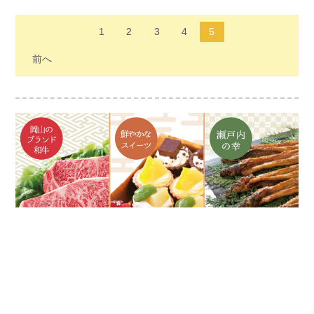
のが魅力です。
完成品とご自身で作れる材料キットの2種類
がお選びいただけます。
1
2
3
4
5
※人形のお着物の柄は基本的に1点もののた
前へ
め、お選びいただけません。