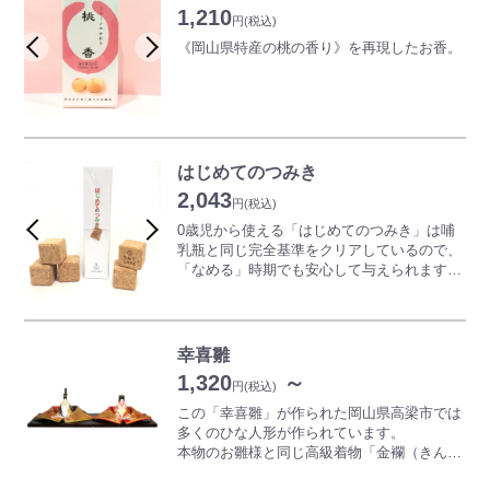
1,210
円
(税込)
《岡山県特産の桃の香り》を再現したお香。
マスカット香もございます。
はじめてのつみき
2,043
円
(税込)
0歳児から使える「はじめてのつみき」は哺
乳瓶と同じ完全基準をクリアしているので、
「なめる」時期でも安心して与えられます。
また、コルク素材なので「なげる」「おと
す」ことに対しても、気のつみきほど危険は
ありません。安全性と積みやすさを兼ね備え
たつみきです。
幸喜雛
1,320
～
円
(税込)
この「幸喜雛」が作られた岡山県高梁市では
多くのひな人形が作られています。
本物のお雛様と同じ高級着物「金襴（きんら
ん）」を使用し、色柄ともに細部まで美しい