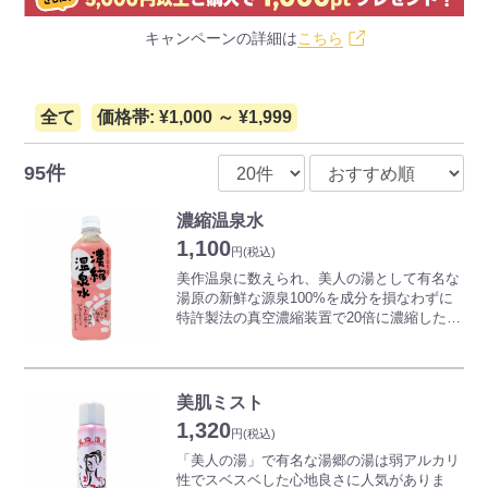
キャンペーンの詳細は
こちら
全て
価格帯: ¥1,000 ～ ¥1,999
95件
濃縮温泉水
1,100
円
(税込)
美作温泉に数えられ、美人の湯として有名な
湯原の新鮮な源泉100%を成分を損なわずに
特許製法の真空濃縮装置で20倍に濃縮した温
泉水です。ご家庭でくつろぎのひとときをお
楽しみください。
温泉はメタケイ酸を多く含み、殺菌効果が強
美肌ミスト
く洗浄効果があり体の汚れなどを落とす特性
1,320
をもっています。
円
(税込)
また肌に優しくつるつる感があり美肌効果に
「美人の湯」で有名な湯郷の湯は弱アルカリ
優れています。
性でスベスベした心地良さに人気がありま