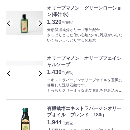
る人々の情熱と長年の日々の努力が重なり、
初めて美味しいブドウとワインが出来上がり
オリーブマノン グリーンローショ
ます。
ン(果汁水)
1,320
水彩画家・テキスタイルデザイナー「伊藤
円
(税込)
尚美」さんの水彩画をラベルに採用したスペ
天然保湿成分オリーブ果汁配合
シャルエディションです。
さっぱりとした使い心地なのに乳液がいらな
いくらいしっとりする化粧水
本商品にはブドウやマスカットと同じく、果
物のなかでも人気の高い白桃を使用した一
品。
オリーブマノン オリーブフェイシ
白桃ネクターは岡山県産の白桃を40％以上使
用した贅沢感のあるジュースです。
ャルソープ
1,430
円
(税込)
エキストラバージンオリーブオイルを贅沢に
使用した透明石鹸です。
もっちりクリーミィな泡で素肌を包み込み、
バリア機能を崩さないように洗います。
オリーブ由来の5種類の成分と、保湿効果の
高い機能性成分で満足感のある洗い上がりで
有機栽培エキストラバージンオリー
す。
ブオイル ブレンド 180g
1,944
円
(税込)