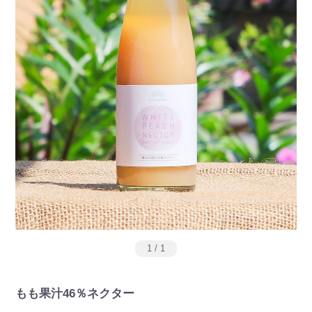
1
/
1
もも果汁46％ネクター