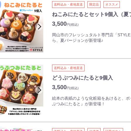
い。
送料込み・産地直送
限定品
オススメ
ねこみにたるとセット9個入（夏
3,500
円
(税込)
岡山市のフレッシュタルト専門店「STYL
ら、夏バージョンが新登場♪
ミックスベリーとレモンレアチーズは夏バ
可愛い5匹のネコをあしらったミニタルト
けします。
小さいながらも特徴のあるミニタルトをぜ
送料込み・産地直送
どうぶつみにたると9個入
サクっと軽いタルト生地が特徴です。オリ
サク食感を保っています。
3,500
円
(税込)
また、クリームは蒜山ジャージー牛乳を使
ムに低脂肪の生クリームを合わせることで
絵本の表紙のような化粧箱をあけると、ポ
となっています。
ぶつみにたると』が新登場！
※冷凍状態で発送致します。
ぱんだ、うさぎ、ぞう、らいおん、くま、
冷蔵庫で自然解凍後、当日中にお召し上
ォルムに仕上げた『みにたると』です。
小さなお子様からご年配の方まで老若男女