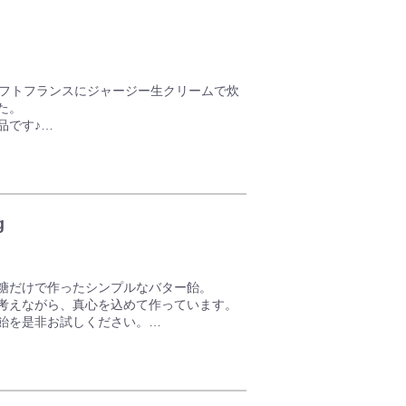
ソフトフランスにジャージー生クリームで炊
た。
品です♪
ジー特有の旨みとコクがありながらクセの無
％使用しています。
g
とした食感になるように特別に二度焼きして
糖だけで作ったシンプルなバター飴。
考えながら、真心を込めて作っています。
からキャラメル作りまで一気に仕上げるオー
飴を是非お試しください。
豊かな香りが広がります。
味と、自然な甘さの飴です。
ん。
材料を使用しています。
がとけることがございますのでご注意くださ