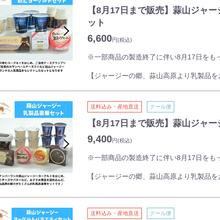
※冷凍状態で発送致します。
・ピスタチオクリーム(ぞう)
【8月17日まで販売】蒜山ジャ
冷蔵庫で自然解凍後、当日中にお召し上
オリジナルジャージークリームにピスタチ
ット
す。
6,600
円
(税込)
・キャラメルクリーム(ライオン)
通販サイトでは初フレーバーのオリジナル
※一部商品の製造終了に伴い8月17日をも
とも相性抜群です。
【ジャージーの郷、蒜山高原より乳製品を
・いちごクリーム(うさぎ)
いちご果汁を加えたホイップクリームのふ
栄養豊富で乳製品に最適とされる岡山県蒜
楽しむことができます。
した乳製品の詰合せです。
送料込み・産地直送
クール便
保存料・安定剤は一切使用しておりません
・チョコ＆ジャージークリーム(ぱんだ)
だくことができ、濃厚なジャージー乳のヨ
【8月17日まで販売】蒜山ジャ
蒜山ジャージー牛乳を使用したオリジナル
です。
ョコ使用の生チョコクリームの贅沢な二層
9,400
お土産、贈り物等にどうぞご利用ください
円
(税込)
・いちご(白肉球)
※一部商品の製造終了に伴い8月17日をも
飲むヨーグルトやカマンベールチーズミニ
蒜山ジャージー牛乳を使用したオリジナル
す
ットのイチゴを余すところなくふんだんに
【ジャージーの郷、蒜山高原より乳製品を
・みかん(黒肉球)
栄養豊富で乳製品に最適とされる岡山県蒜
大粒のみずみずしいみかんのさわやかな甘
した乳製品の詰合せです。
ャージークリームの相性がよいタルトです
保存料・安定剤は一切使用しておりません
送料込み・産地直送
クール便