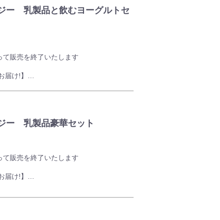
ージー 乳製品と飲むヨーグルトセ
がりください。
オを練りこみ風味豊かに仕上げたクリームで
キャラメルクリームです。ココア生地タルト
って販売を終了いたします
お届け!】
わっとやさしい食感とタルトのサクサク感を
山(ひるぜん)高原産のジャージー牛乳を使用
ので、小さなお子様にも安心して食べていた
ーグルトを堪能していただけるギフトセット
ージー 乳製品豪華セット
ジャージークリームと、クーベルチュールチ
クリームです。
。
って販売を終了いたします
など人気商品をセレクトしたセットとなりま
ジャージークリームに、甘酸っぱいダイスカ
乗せました。
お届け!】
山(ひるぜん)高原産のジャージー牛乳を使用
味と、濃厚なのにふわっと軽いオリジナルジ
。
ので、小さなお子様にも安心して食べていた