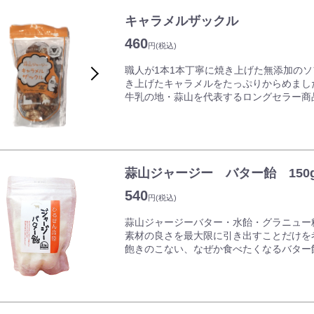
キャラメルザックル
460
円
(税込)
職人が1本1本丁寧に焼き上げた無添加の
き上げたキャラメルをたっぷりからめまし
牛乳の地・蒜山を代表するロングセラー商
★生クリーム
原料は岡山県産のジャージー牛乳。ジャー
いフレッシュタイプの生クリームを１００
蒜山ジャージー バター飴 150
★二度焼き無添加ソフトフランス
旨みを閉じ込めたソフトフランスをザック
540
円
(税込)
います。
蒜山ジャージーバター・水飴・グラニュー
★100%ハンドメイド
素材の良さを最大限に引き出すことだけを
厳選した素材を経験豊かな職人がパン作り
飽きのこない、なぜか食べたくなるバター
ルハンドメイドです。
口に入れた瞬間から、ジャージーバターの
保存料や添加物などは不使用で、濃厚な風
※キャラメルザックルは油で揚げていませ
※キャラメルザックルはすべて無添加の原
※蓋をあけたままにしますと湿気により飴