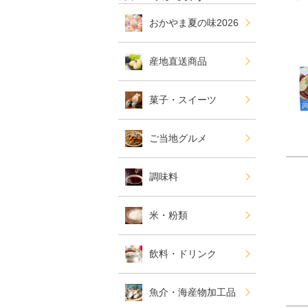
おかやま夏の味2026
産地直送商品
菓子・スイーツ
ご当地グルメ
調味料
米・粉類
飲料・ドリンク
魚介・海産物加工品