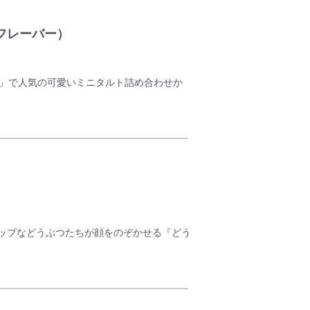
フレーバー）
E」で人気の可愛いミニタルト詰め合わせか
ージョン限定☆彡
セットです。ねこみにタルト専用の箱でお届
ひご賞味下さい！
ジナル製法のコーティングを行うことでサク
用したコクのあるホワイトカスタードクリー
、食材の味を引き立てるオリジナルクリーム
ップなどうぶつたちが顔をのぞかせる『どう
それぞれの動物をイメージして可愛らしいフ
がりください。
問わず人気の高い「いちご」と「みかん」の