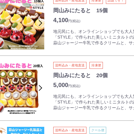
タルトに肉球チョコをトッピングし詰め合
送料込み・産地直送
冷凍便
話題です！
りました。
岡山みにたると 15個
どうぶつみにたると専用の化粧箱でお届け
4,100
円
(税込)
▼タルトについて
通常のタルトで使用するダマンド生地は使
地元民にも、オンラインショップでも大人
す。オリジナル製法のコーティングを行う
「STYLE」で作られた美しいミニタルト
蒜山ジャージー牛乳で作るクリームと、サク
▼クリームについて
ルトにケーキの一番美味しいところをギュ
蒜山ジャージー牛乳を使用したコクのある
かわいらしい見た目ながらも確かな甘さと
リームを合わせることで、食材の味を引き
ました。
4種の味わいをごゆっくりお楽しみくださ
送料込み・産地直送
冷凍便
▼包装について
製造後に急速冷凍で美味しさを閉じ込め、
岡山みにたると 20個
※冷凍状態で発送致します。
開封せず冷凍で製造より180日保存も可能
冷蔵庫で自然解凍後、当日中にお召し上
5,000
開封後は冷蔵庫で半日程度（家庭用冷蔵庫
円
(税込)
で美味しく召し上がれます。
地元民にも、オンラインショップでも大人
「STYLE」で作られた美しいミニタルト
▼みにたると商品内容
蒜山ジャージー牛乳で作るクリームと、サク
・チョコ＆マカダミアナッツ(くま)
ルトにケーキの一番美味しいところをギュ
北海道クリームにクーベルチュールチョコ
かわいらしい見た目ながらも確かな甘さと
いマカダミアナッツをトッピングしました
ました。
わさる食感も楽しめます。
送料込み・産地直送
クール便