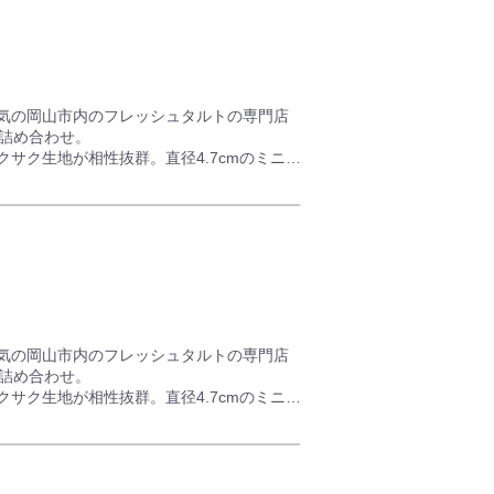
わせた動物の可愛いタルトセットができあが
します。
用せず、サクっと軽いタルト生地が特徴で
気の岡山市内のフレッシュタルトの専門店
ことでサクサク食感を保っています。
の詰め合わせ。
サク生地が相性抜群。直径4.7cmのミニタ
ッと凝縮した岡山を代表するスイーツです。
ホワイトカスタードクリームに低脂肪の生ク
濃厚さが味わえる本格ミニタルトに仕上がり
立てるオリジナルクリームとなっています。
い。
真空フィルム包装でお届けします。
です。
がりください。
の性能により多少前後しますが約12時間）
気の岡山市内のフレッシュタルトの専門店
の詰め合わせ。
サク生地が相性抜群。直径4.7cmのミニタ
ッと凝縮した岡山を代表するスイーツです。
を合わせた濃厚なチョコクリームに、香ばし
濃厚さが味わえる本格ミニタルトに仕上がり
。マカダミアナッツとココア生地タルトの合