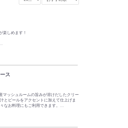
が楽しめます！
産マッシュルームの旨みが溶けだしたクリー
果汁とピールをアクセントに加えて仕上げま
様々なお料理にもご利用できます。
ース
マトをベースに、ローリエを加えて煮込み、
引き出しました。爽やかな酸味をきかせた風
産マッシュルームの旨みが溶けだしたクリー
果汁とピールをアクセントに加えて仕上げま
です。
様々なお料理にもご利用できます。
が特徴です。
おり、マッシュルームの香りとレモンの爽や
やミート系など濃厚なソースとよく合いま