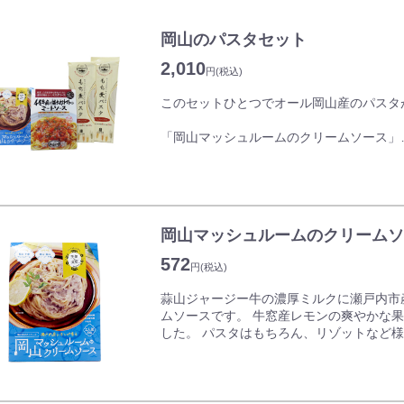
岡山のパスタセット
2,010
円
(税込)
このセットひとつでオール岡山産のパスタ
「岡山マッシュルームのクリームソース」
蒜山ジャージー牛の濃厚ミルクに瀬戸内市
ムソースです。 牛窓産レモンの爽やかな
した。 パスタはもちろん、リゾットなど
「千屋牛と桃太郎トマトのミートソース」
岡山マッシュルームのクリームソ
千屋牛の良質な肉と、岡山県産の桃太郎ト
じっくり時間をかけて素材の旨味とコクを
572
円
(税込)
味豊かなパスタソースです。
蒜山ジャージー牛の濃厚ミルクに瀬戸内市
「もち麦パスタ」
ムソースです。 牛窓産レモンの爽やかな
岡山県笠岡市産のもち麦を使用したパスタ
した。 パスタはもちろん、リゾットなど
生パスタのようなもっちり食感と麦の香り
ミルクの優しい味わいが繊細に再現されて
どんなソースも相性抜群。特にクリーム系
かさが後を引きます。
す。