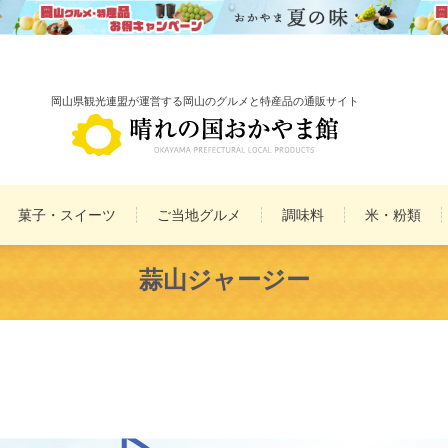
岡山県観光連盟が運営する岡山のグルメと特産品の通販サイト
菓子・スイーツ
ご当地グルメ
調味料
米・粉類
備前焼
雑貨
蒜山ジャージー
民工芸品
まとめ買いセット
詰