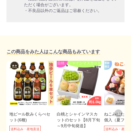
ただく場合がございます。
・不良品以外のご返品はご容赦ください。
この商品をみた人はこんな商品もみています
地ビール飲みくらべセ
白桃とシャインマスカ
ねこみにたる
ット(6種)
ットのセット【8月下旬
個入（夏フレ
～9月中旬発送】
送料込み・産地直送
送料込み・産地