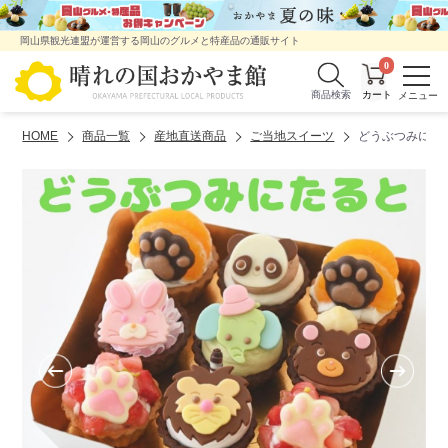
岡山県観光連盟が運営する岡山のグルメと特産品の通販サイト
0
商品検索
HOME
商品一覧
産地直送商品
ご当地スイーツ
どうぶつみにた