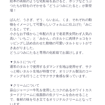
絵本の表紙のような化粧箱をあけると、ポップなどうぶ
つたちが顔をのぞかせる『どうぶつみにたると』が新登
場！
ぱんだ、うさぎ、ぞう、らいおん、くま、それぞれの動
物をイメージして可愛らしいフォルムに仕上げた『みに
たると』です。
小さなお子様からご年配の方まで老若男女問わず人気の
高い「いちご」と「みかん」のタルトに肉球チョコをト
ッピングし詰め合わせた動物の可愛いタルトセットがで
きあがりました。
どうぶつみにたると専用の化粧箱でお届けします。
▼タルトについて
通常のタルトで使用するダマンド生地は使用せず、サク
っと軽いタルト生地が特徴です。オリジナル製法のコー
ティングを行うことでサクサク食感を保っています。
▼クリームについて
蒜山ジャージー牛乳を使用したコクのあるホワイトカス
タードクリームに低脂肪の生クリームを合わせること
で、食材の味を引き立てるオリジナルクリームとなって
います。