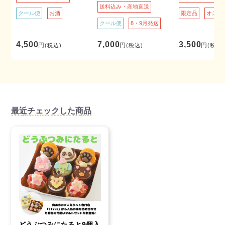
送料込み・産地直送
クール便
お酒
限定品
オスス
クール便
8・9月発送
4,500
7,000
3,500
円
円
円
(税込)
(税込)
(税込)
最近チェックした商品
どうぶつみにたると9個入