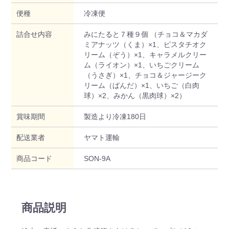
便種
冷凍便
詰合せ内容
みにたると７種９個 （チョコ＆マカダ
ミアナッツ（くま）×1、ピスタチオク
リーム（ぞう）×1、キャラメルクリー
ム（ライオン）×1、いちごクリーム
（うさぎ）×1、チョコ＆ジャージーク
リーム（ぱんだ）×1、いちご（白肉
球）×2、みかん（黒肉球）×2）
賞味期間
製造より冷凍180日
配送業者
ヤマト運輸
商品コード
SON-9A
商品説明