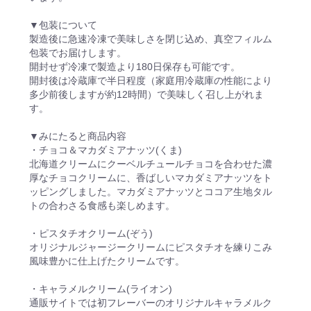
▼包装について
製造後に急速冷凍で美味しさを閉じ込め、真空フィルム
包装でお届けします。
開封せず冷凍で製造より180日保存も可能です。
開封後は冷蔵庫で半日程度（家庭用冷蔵庫の性能により
多少前後しますが約12時間）で美味しく召し上がれま
す。
▼みにたると商品内容
・チョコ＆マカダミアナッツ(くま)
北海道クリームにクーベルチュールチョコを合わせた濃
厚なチョコクリームに、香ばしいマカダミアナッツをト
ッピングしました。マカダミアナッツとココア生地タル
トの合わさる食感も楽しめます。
・ピスタチオクリーム(ぞう)
オリジナルジャージークリームにピスタチオを練りこみ
風味豊かに仕上げたクリームです。
・キャラメルクリーム(ライオン)
通販サイトでは初フレーバーのオリジナルキャラメルク