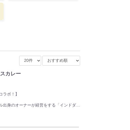
スカレー
コラボ！】
ル出身のオーナーが経営をする「インドダイ
民間交流の活動を推進する「ダフェプロジェ
カレーです。
北区建部町産玉ねぎを使い、手間ひまかけて