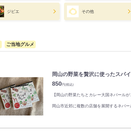
ジビエ
その他
て
ご当地グルメ
岡山の野菜を贅沢に使ったスパイ
850
円
(税込)
【岡山の野菜たちとカレー大国ネパールが
岡山市近郊に複数の店舗を展開するネパー
ニングカフェマター」と岡山とネパールの
クト」が共同開発をして誕生したレトルト
自然の恵みを受け、晴れの国岡山・岡山市
作られています。