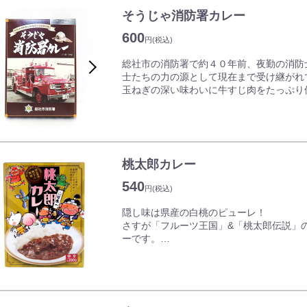
味や色、香りを深めるスパイスをふんだん
そうじゃ消防署カレー
山市内のMARS LABでレトルトパウチ加
パッケージのイラストは岡山在住のイラス
600
円
(税込)
スト。岡山とネパール(インド)のコラボを
総社市の消防署で約４０年前、夜勤の消防
士たちの力の源として現在まで受け継がれ
玉ねぎの深い味わいに牛すじ肉をたっぷり
レー」、総社市の消防士に愛され続けた伝
味はもちろん、パッケージもレトロな消防
桃太郎カレー
540
円
(税込)
隠し味は県産の白桃のピューレ！
さすが「フルーツ王国」&「桃太郎伝説」
ーです。
酸味もスパイスもしっかり感じられる満足
と香辛料が程よくマッチして、カレーの辛
昔ばなしの挿絵のようなかわいいパッケー