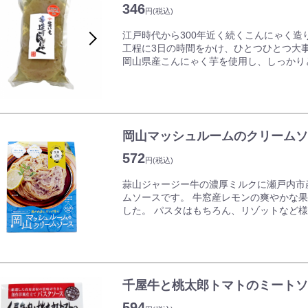
346
円
(税込)
江戸時代から300年近く続くこんにゃく
工程に3日の時間をかけ、ひとつひとつ大
岡山県産こんにゃく芋を使用し、しっかり
冷やしてさしみこんにゃくに、煮物やおで
岡山マッシュルームのクリームソ
572
円
(税込)
蒜山ジャージー牛の濃厚ミルクに瀬戸内市
ムソースです。 牛窓産レモンの爽やかな
した。 パスタはもちろん、リゾットなど
ミルクの優しい味わいが繊細に再現されて
かさが後を引きます。
千屋牛と桃太郎トマトのミートソ
594