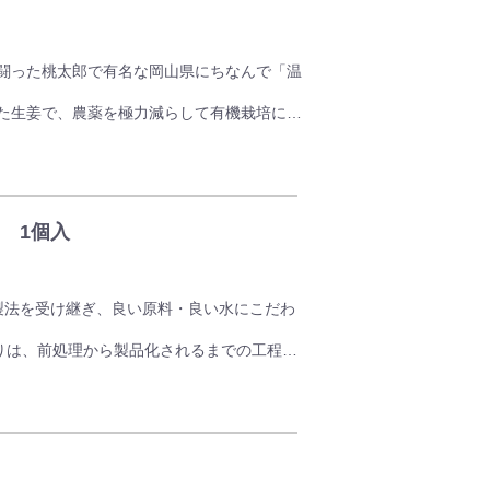
、サラダや、パスタなどに和えてもおいしく
を添えてお酒のおともにどうぞ。
闘った桃太郎で有名な岡山県にちなんで「温
た生姜で、農薬を極力減らして有機栽培にて
湯を注ぐだけのかんたん調理でお楽しみいた
 1個入
味としてもご利用いただけます。
統製法を受け継ぎ、良い原料・良い水にこだわ
造りは、前処理から製品化されるまでの工程に
し、しっかりとした歯ごたえと味しみのよさ
んにも最適。