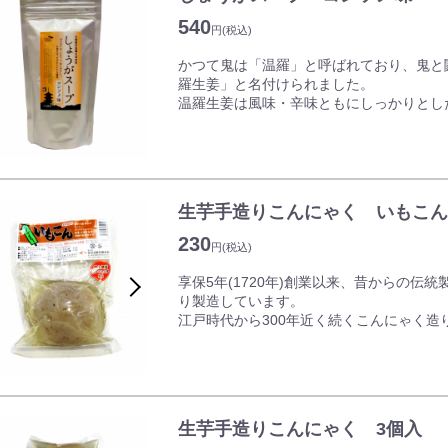
そのままでもお召し上がりいただけますが
540
円
(税込)
いただけます。
日本風にやさしく味付けしています。野菜
かつて鬼は「温羅」と呼ばれており、鬼と
羅生姜」と名付けられました。
温羅生姜は風味・辛味ともにしっかりとし
丹精込めて育てています。
吉備路産温羅生姜を使ったスープ。
ぽかぽかあったまって、体にやさしい。お
だけます。
生芋手造りこんにゃく いもこん
粉末になっておりますので、お料理の隠し
230
円
(税込)
享保5年(1720年)創業以来、昔からの伝
り製造しています。
江戸時代から300年近く続くこんにゃく
3日の時間をかけてひとつひとつ製造。
いもこんは、岡山県産こんにゃく芋を使用
が特徴です。
冷やしてさしみこんにゃくに、煮物やおで
生芋手造りこんにゃく 3個入