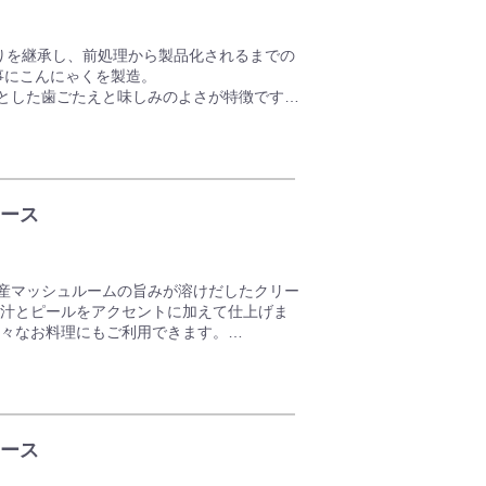
造りを継承し、前処理から製品化されるまでの
事にこんにゃくを製造。
とした歯ごたえと味しみのよさが特徴です。
んにも最適。
ース
産マッシュルームの旨みが溶けだしたクリー
果汁とピールをアクセントに加えて仕上げま
様々なお料理にもご利用できます。
おり、マッシュルームの香りとレモンの爽や
ース