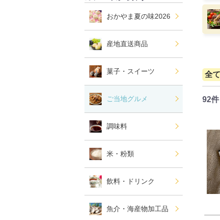
おかやま夏の味2026
産地直送商品
菓子・スイーツ
全
ご当地グルメ
92件
調味料
米・粉類
飲料・ドリンク
魚介・海産物加工品