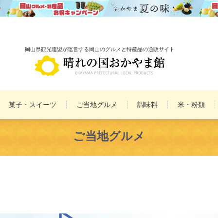
岡山県観光連盟が運営する岡山のグルメと特産品の通販サイト
菓子・スイーツ
ご当地グルメ
調味料
米・粉類
備前焼
雑貨
ご当地グルメ
民工芸品
まとめ買いセット
詰