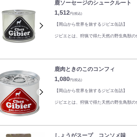
鹿ソーセージのシュークルート
1,512
円
(税込)
【岡山から世界を旅するジビエ缶詰】
ジビエとは、狩猟で得た天然の野生鳥獣の
岡山県北で獲れた野生の鹿肉を手軽に味わ
リーズには、個性豊かなメニューがライン
クセがなく、洗練された味わいには、森の
岡山県産鹿肉のソーセージ約100gを丸々
鹿肉ときのこのコンフィ
フランスアルザス地方の名物料理『シュー
鹿肉のソーセージにザワークラフト(キャベ
1,080
円
(税込)
ワインとの相性もよく、鹿肉のソーセージ
【岡山から世界を旅するジビエ缶詰】
ジビエとは、狩猟で得た天然の野生鳥獣の
岡山県北で獲れた野生の鹿肉を手軽に味わ
リーズには、個性豊かなメニューがライン
クセがなく、洗練された味わいには、森の
鹿肉とキノコを合わせ、南西フランスの保
しょうがスープ コンソメ味
岡山県産鹿肉とエリンギをオリーブオイル