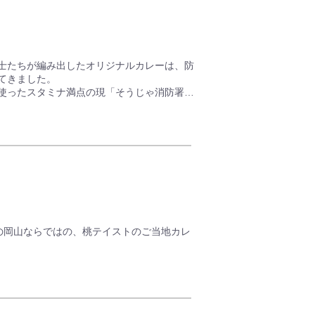
に使ったカレーは、お店の味をそのままに岡
工しました。
トレーター高原泉さんによるオリジナルイラ
お楽しみください。
士たちが編み出したオリジナルカレーは、防
てきました。
使ったスタミナ満点の現「そうじゃ消防署カ
統の味をぜひご賞味ください。
車で、ちょっとしたお土産にも最適。
の岡山ならではの、桃テイストのご当地カレ
感の高いビーフカレーで、素材から出る旨味
さにコクが深まります。
ジにも、ココロがほっこり和みます。