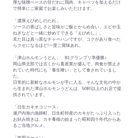
厚な味噌ベースの甘だれに鶏肉、キャベツを加えるだけ
で簡単にご家庭でお楽しみいただけます。
「濃厚えびめしのたれ」
ソースの香ばしさと旨味がご飯とからめ合い、エビや玉
ねぎなどと一緒に炒めてできる『えびめし』。
見た目は真っ黒なチャーハンですが、コクがあり食べた
らクセになるほど!一度ご賞味あれ。
「津山ホルモンうどん」 B1グランプリ準優勝♪
岡山県北部では古くから畜産業が盛んで、肉食が禁止さ
れていた時代にも「養生喰い」として食されていまし
た。
日常的に新鮮なホルモンが手に入る、そんな文化の中か
ら生まれた津山ホルモンうどんは、50軒以上のお店で提
供されています。
「日生カキオコソース」
瀬戸内海の漁師町、日生町特産のカキがたっぷり入った
お好み焼きは、カキ養殖の始まった昭和四十年代からあ
るご当地グルメ。
「笠岡ラーメン」