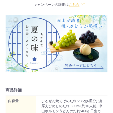
キャンペーンの詳細は
こちら
商品詳細
内容量
ひるぜん焼そばのたれ:235g(6皿分) 濃
厚えびめしのたれ:300ml(約10人前) 津
山ホルモンうどんのたれ:460g 日生カ