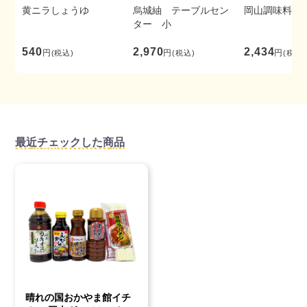
黄ニラしょうゆ
烏城紬 テーブルセン
岡山調味料セ
ター 小
540
2,970
2,434
円
円
円
(税込)
(税込)
(税込)
最近チェックした商品
晴れの国おかやま館イチ