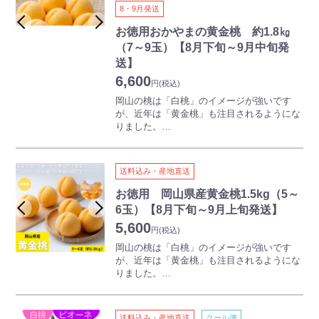
【ご注意】
8・9月発送
本商品は離島・沖縄県・北海道にはお届けで
きません
お徳用おかやまの黄金桃 約1.8㎏
本商品には熨斗をつけることができません
（7～9玉）【8月下旬～9月中旬発
送】
6,600
円
(税込)
岡山の桃は「白桃」のイメージが強いです
が、近年は「黄金桃」も注目されるようにな
りました。
白桃より少し遅く出荷がはじまる「黄金桃」
は、その名のとおり鮮やかな黄金色、果実は
甘く、フルーティーな香りが特徴です。
送料込み・産地直送
【ご注意】
お徳用 岡山県産黄金桃1.5kg（5～
本商品は離島・沖縄県・北海道にはお届けで
6玉）【8月下旬～9月上旬発送】
きません
5,600
本商品には熨斗をつけることができません
円
(税込)
岡山の桃は「白桃」のイメージが強いです
が、近年は「黄金桃」も注目されるようにな
りました。
白桃より少し遅く出荷がはじまる「黄金桃」
は、その名のとおり鮮やかな黄金色、果実は
甘くフルーティーな香りが特徴です。
送料込み・産地直送
クール便