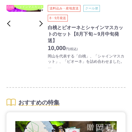
はじまりは明治8年にまでさかのぼります。
熱心な先人たちの手により改良・開発が続け
送料込み・産地直送
クール便
られ、他には見られない白さときめ細かな口
当たりの「白桃」として、岡山を代表する名
8・9月発送
産になりました。
白桃とピオーネとシャインマスカッ
今、全国的に話題のシャインマスカットです
トのセット【8月下旬～9月中旬発
が、岡山県産のものは、特に人気です。糖度
送】
が高く、種もなく、しかも皮ごと食べられる
10,000
ため、口いっぱいにマスカットの香りと味が
円
(税込)
広がります。
岡山を代表する「白桃」、「シャインマスカ
ット」、「ピオーネ」を詰め合わせました。
ボリュームと高級感を兼ねそなえた贅沢な夏
ギフトです。
今ではすっかり有名になった岡山の桃。その
はじまりは明治8年にまでさかのぼります。
熱心な先人たちの手により改良・開発が続け
られ、他には見られない白さときめ細かな口
当たりの「白桃」として、岡山を代表する名
産になりました。
おすすめの特集
今、全国的に話題のシャインマスカットです
が、岡山県産のものは、特に人気です。糖度
が高く、種もなく、しかも皮ごと食べられる
ため、口いっぱいにマスカットの香りと味が
広がります。