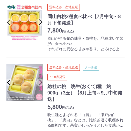
ること間違いなし！
送料込み・産地直送
規格外品のため、到着後はお早めにお召し上
がりください。
岡山白桃2種食べ比べ【7月中旬～8
※お徳用商品のため、発送にお時間をいただ
月下旬発送】
く場合がございます。
7,800
円
(税込)
【ご注意】
岡山が誇る旬の味覚・白桃を、品種違いで贅
本商品は離島・沖縄県・北海道にはお届けで
沢に食べ比べ♪
きません
それぞれに異なる甘みや香り、とろけるよう
本商品には熨斗をつけることができません
な食感の違いをお楽しみいただける、
白桃好きにはたまらない詰合せです。
発送時期に最も旬な岡山白桃２種類を詰合せ
送料込み・産地直送
クール便
てお届けします！
7・8月発送
※品種はお選びいただけません。
※お届けする商品内に品種名を記載しており
総社の桃 晩生(おくて)種 約
ます。
900g（3玉）【8月上旬～9月中旬発
送】
5,800
円
(税込)
晩生種とよばれる「白麗」、「瀬戸内白
桃」、「恵白」などは、比較的遅く収穫され
る白桃です。果実がしっかりとした食感が特
徴で、天候が安定する時期のため、糖度があ