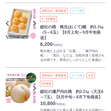
がりやすいのも人気の理由です。
送料込み・産地直送
クール便
吉備路として有名な古代吉備文化発祥の地・
総社市から、産地限定の桃をお届けします。
8・9月発送
「お客様の気持ちになって美味しい桃を作
る」総社もも生産組合の心意気。適熟にこだ
総社の桃 晩生(おくて)種 約1.3㎏
わったブランド桃です。
（5～6玉）【8月上旬～9月中旬発
送】
6,200
円
(税込)
晩生種とよばれる「白麗」、「瀬戸内白
桃」、「恵白」などは、比較的遅く収穫され
る白桃です。果実がしっかりとした食感が特
徴で、天候が安定する時期のため、糖度があ
がりやすいのも人気の理由です。
送料込み・産地直送
クール便
大玉
吉備路として有名な古代吉備文化発祥の地・
総社市から、産地限定の桃をお届けします。
8月発送
「お客様の気持ちになって美味しい桃を作
る」総社もも生産組合の心意気。適熟にこだ
総社の瀬戸内白桃 約2.2㎏（大玉6
わったブランド桃です。
～7玉）【8月中旬～8月下旬発送】
10,800
円
(税込)
白桃種の中でも最も遅く収穫される品種の一