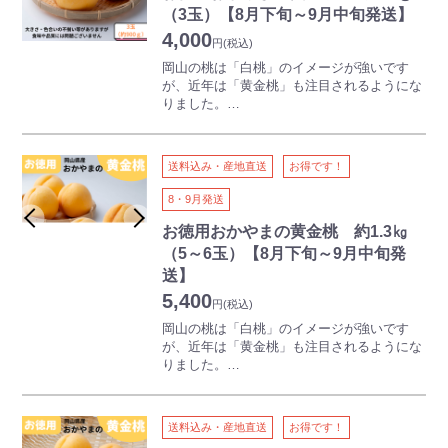
しみいただける人気商品です。
（3玉）【8月下旬～9月中旬発送】
4,000
円
(税込)
岡山の桃は「白桃」のイメージが強いです
が、近年は「黄金桃」も注目されるようにな
りました。
白桃より少し遅く出荷がはじまる「黄金桃」
は、その名のとおり鮮やかな黄金色、果実は
甘く、フルーティーな香りが特徴です。
送料込み・産地直送
お得です！
【ご注意】
8・9月発送
本商品は離島・沖縄県・北海道にはお届けで
きません
お徳用おかやまの黄金桃 約1.3㎏
本商品には熨斗をつけることができません
（5～6玉）【8月下旬～9月中旬発
送】
5,400
円
(税込)
岡山の桃は「白桃」のイメージが強いです
が、近年は「黄金桃」も注目されるようにな
りました。
白桃より少し遅く出荷がはじまる「黄金桃」
は、その名のとおり鮮やかな黄金色、果実は
甘く、フルーティーな香りが特徴です。
送料込み・産地直送
お得です！