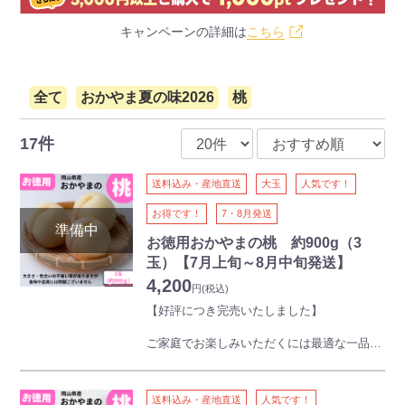
キャンペーンの詳細は
こちら
全て
おかやま夏の味2026
桃
17件
送料込み・産地直送
大玉
人気です！
お得です！
7・8月発送
お徳用おかやまの桃 約900g（3
玉）【7月上旬～8月中旬発送】
4,200
円
(税込)
【好評につき完売いたしました】
ご家庭でお楽しみいただくには最適な一品で
す。
このボリュームでこの価格はご満足いただけ
ること間違いなし！
送料込み・産地直送
人気です！