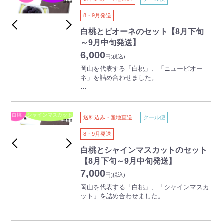
黄肉種特有の濃厚な甘さとコクのある味わい
で、“まるでマンゴーのよう”と言われるほ
8・9月発送
ど。
白桃とはひと味違った風味をお楽しみくださ
白桃とピオーネのセット【8月下旬
い!
～9月中旬発送】
大きさや色合いの不揃い等がございますが食
6,000
味や品質には問題なく、ご家庭でお楽しみい
円
(税込)
ただける商品となっております。
岡山を代表する「白桃」、「ニューピオー
ネ」を詰め合わせました。
岡山は「晴れの国」と紹介されるほど、年間
の降水量が少なく、日照時間が多く、気候温
今ではすっかり有名になった岡山の桃。その
暖な地の利があります。
はじまりは明治8年にまでさかのぼります。
また、県の南北には標高差があり、寒暖差が
熱心な先人たちの手により改良・開発が続け
送料込み・産地直送
クール便
大きな地域から温暖な地域など多岐に亘りま
られ、他には見られない白さときめ細かな口
す。
当たりの「白桃」として、岡山を代表する名
8・9月発送
この豊かな自然の中で育まれた岡山の農産物
産になりました。
の品質は高く、特に白桃は全国でも高い知名
白桃とシャインマスカットのセット
度と生産量を誇ります。
種がなく、大粒で甘いニューピオーネは、高
【8月下旬～9月中旬発送】
一つひとつ手間ひまを惜しまずに育まれた高
い人気を誇る岡山県の定番の特産ぶどうで
7,000
品質なフルーツ、それが岡山のフルーツで
す。味が濃く、皮ばなれもよいことから、食
円
(税込)
す。
べやすく、子どもからご年配の方まで人気が
岡山を代表する「白桃」、「シャインマスカ
この岡山自慢のフルーツをぜひご賞味くださ
あります。
ット」を詰め合わせました。
い！
ボリュームと高級感を兼ね備えた贅沢な夏ギ
今ではすっかり有名になった岡山の桃。その
フトです。