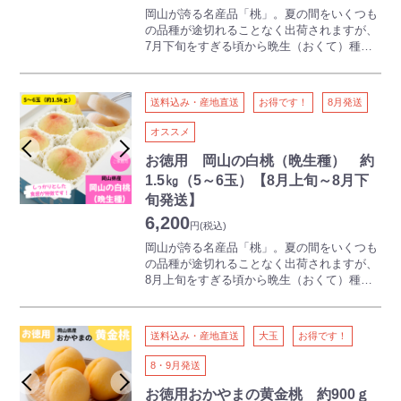
わったブランド桃です。
岡山が誇る名産品「桃」。夏の間をいくつも
の品種が途切れることなく出荷されますが、
7月下旬をすぎる頃から晩生（おくて）種と
よばれる品種が収穫、出荷されます。
晩生種の品種には、おかやま夢白桃、白麗
（はくれい）、瀬戸内白桃などがあります
送料込み・産地直送
お得です！
8月発送
が、比較的大玉の果実でしっかりとした食感
が特徴です。天候が安定する時期のため、糖
オススメ
度があがりやすいのも人気の理由です。
大玉で食べ応えのあるギフト用白桃をぜひご
お徳用 岡山の白桃（晩生種） 約
賞味ください。
1.5㎏（5～6玉）【8月上旬～8月下
旬発送】
※品種はお選びいただけませんのでご了承く
6,200
ださい
円
(税込)
岡山が誇る名産品「桃」。夏の間をいくつも
の品種が途切れることなく出荷されますが、
8月上旬をすぎる頃から晩生（おくて）種と
よばれる品種が収穫、出荷されます。晩生種
の品種には、おかやま夢白桃、白麗（はくれ
い）、瀬戸内白桃などがありますが、比較的
送料込み・産地直送
大玉
お得です！
大玉の果実でしっかりとした食感が特徴で
す。天候が安定する時期のため、糖度があが
8・9月発送
りやすいのも人気の理由です。
多少かたちはふぞろいですが、ご家庭でお楽
お徳用おかやまの黄金桃 約900ｇ