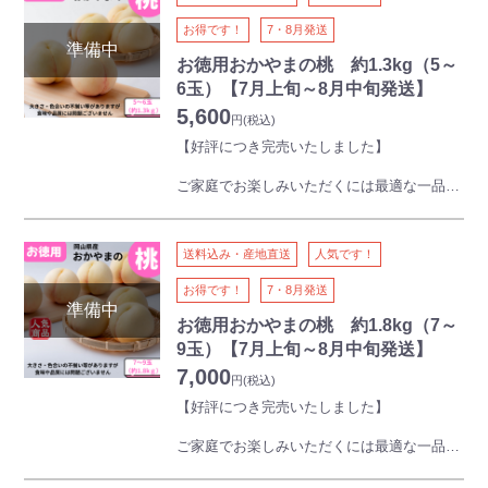
規格外品のため、到着後はお早めにお召し上
がりください。
お得です！
7・8月発送
※お徳用商品のため、発送にお時間をいただ
く場合がございます。
お徳用おかやまの桃 約1.3kg（5～
6玉）【7月上旬～8月中旬発送】
【ご注意】
5,600
本商品は離島・沖縄県・北海道にはお届けで
円
(税込)
きません
【好評につき完売いたしました】
本商品には熨斗をつけることができません
ご家庭でお楽しみいただくには最適な一品で
す。
ちょうどいい内容量で当館で販売している果
物のなかで一番の人気です。
送料込み・産地直送
人気です！
このボリュームでこの価格はご満足いただけ
ること間違いなし！
お得です！
7・8月発送
規格外品のため、到着後はお早めにお召し上
がりください。
お徳用おかやまの桃 約1.8kg（7～
※お徳用商品のため、発送にお時間をいただ
9玉）【7月上旬～8月中旬発送】
く場合がございます。
7,000
円
(税込)
【ご注意】
【好評につき完売いたしました】
本商品は離島・沖縄県・北海道にはお届けで
きません
ご家庭でお楽しみいただくには最適な一品で
本商品には熨斗をつけることができません
す。
このボリュームでこの価格はご満足いただけ