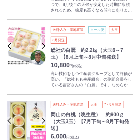
つで、8月後半の天候が安定した時期に収穫
されるため、糖度も高くなる傾向にありま
す。
※佐伯亮太朗さんを中心とした「総社もも生
産組合」の桃をお届けします。
送料込み・産地直送
クール便
大玉
吉備路として有名な古代吉備文化発祥の地・
8月発送
総社市から、産地限定の桃をお届けします。
「お客様の気持ちになって美味しい桃を作
総社の白麗 約2.2㎏（大玉6～7
る」総社もも生産組合の心意気。適熟にこだ
玉）【8月上旬～8月中旬発送】
わったブランド桃です。
10,800
円
(税込)
高い技術をもつ生産者グループとして評価が
高い、「総社もも生産組合」の副組合長をし
ている吉富さんの「白麗」です。なめらかな
白い果皮で糖度も高く、人気のある品種のひ
とつです。
※吉富達也さんを中心とした「総社もも生産
送料込み・産地直送
大玉
7・8月発送
組合」の桃をお届けします。
岡山の白桃（晩生種） 約900ｇ
吉備路として有名な古代吉備文化発祥の地・
（大玉3玉）【7月下旬～8月下旬発
総社市から、産地限定の桃をお届けします。
送】
「お客様の気持ちになって美味しい桃を作
6,000
る」総社もも生産組合の心意気。適熟にこだ
円
(税込)