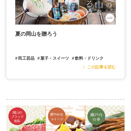
種がなく、大粒で甘いピオーネは、高い人気
を誇る岡山県の定番の特産ぶどうです。味が
濃く、皮ばなれもよいことから、食べやす
く、子どもからご年配の方まで人気がありま
す。
夏の岡山を贈ろう
ボリュームと高級感を兼ねそなえた贅沢な夏
ギフトです。
民工芸品
菓子・スイーツ
飲料・ドリンク
この記事を読む