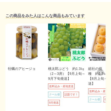
この商品をみた人はこんな商品もみています
牡蠣のアヒージョ
桃太郎ぶどう 約1.3㎏
総社の桃 晩生
（2～3房）【9月上旬～
種 約1.3㎏（
9月下旬発送】
【8月上旬～9
送】
送料込み・産地直送
送料込み・産地
クール便
話題です！
クール便
8・
9月発送