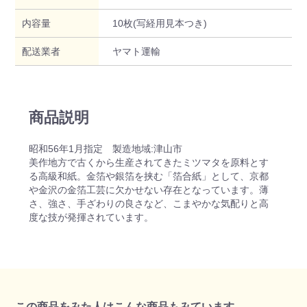
内容量
10枚(写経用見本つき)
配送業者
ヤマト運輸
商品説明
昭和56年1月指定 製造地域:津山市
美作地方で古くから生産されてきたミツマタを原料とす
る高級和紙。金箔や銀箔を挟む「箔合紙」として、京都
や金沢の金箔工芸に欠かせない存在となっています。薄
さ、強さ、手ざわりの良さなど、こまやかな気配りと高
度な技が発揮されています。
この商品をみた人はこんな商品もみています