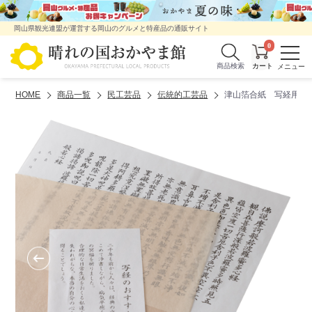
岡山県観光連盟が運営する岡山のグルメと特産品の通販サイト
0
商品検索
HOME
商品一覧
民工芸品
伝統的工芸品
津山箔合紙 写経用紙