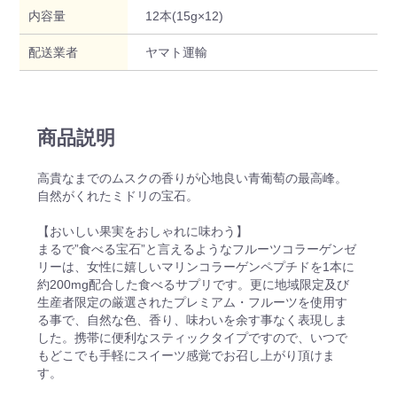
内容量
12本(15g×12)
配送業者
ヤマト運輸
商品説明
高貴なまでのムスクの香りが心地良い青葡萄の最高峰。
自然がくれたミドリの宝石。
【おいしい果実をおしゃれに味わう】
まるで”食べる宝石”と言えるようなフルーツコラーゲンゼ
リーは、女性に嬉しいマリンコラーゲンペプチドを1本に
約200mg配合した食べるサプリです。更に地域限定及び
生産者限定の厳選されたプレミアム・フルーツを使用す
る事で、自然な色、香り、味わいを余す事なく表現しま
した。携帯に便利なスティックタイプですので、いつで
もどこでも手軽にスイーツ感覚でお召し上がり頂けま
す。