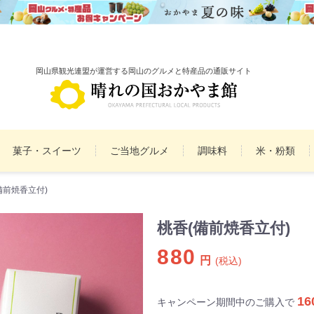
岡山県観光連盟が運営する岡山のグルメと特産品の通販サイト
菓子・スイーツ
ご当地グルメ
調味料
米・粉類
備前焼香立付)
備前焼
雑貨
民工芸品
まとめ買いセット
詰
桃香(備前焼香立付)
880
円
(税込)
16
キャンペーン期間中のご購入で