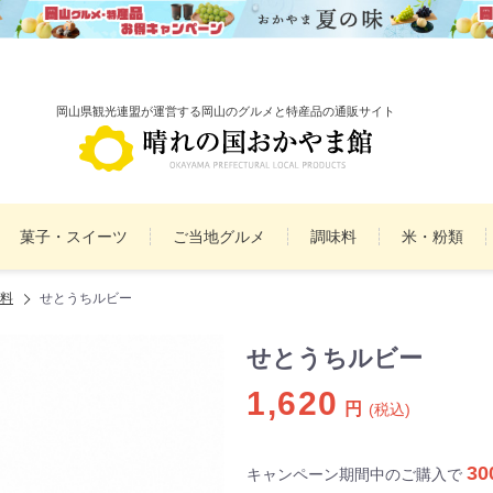
岡山県観光連盟が運営する岡山のグルメと特産品の通販サイト
菓子・スイーツ
ご当地グルメ
調味料
米・粉類
料
せとうちルビー
備前焼
雑貨
民工芸品
まとめ買いセット
詰
せとうちルビー
1,620
円
(税込)
30
キャンペーン期間中のご購入で