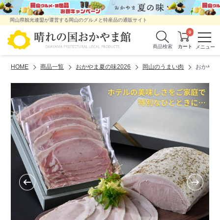
岡山県観光連盟が運営する岡山のグルメと特産品の通販サイト
0
商品検索
HOME
商品一覧
おかやま夏の味2026
岡山のうまい肉
おかやま 