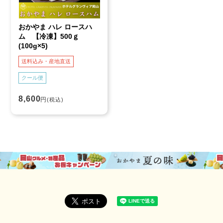
おかやま ハレ ロースハ
ム 【冷凍】500ｇ
(100g×5)
送料込み・産地直送
クール便
8,600
円
(税込)