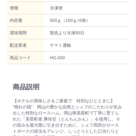
便種
冷凍便
内容量
500ｇ（100ｇ×5枚）
賞味期間
製造より冷凍90日
配送業者
ヤマト運輸
商品コード
HG-500
商品説明
【ホテルの美味しさをご家庭で 特別なひとときに】
“晴れの国” 岡山の豊かな自然とシェフのこだわりが生み
出した特別なロースハム。岡山県美星町で丁寧に育てら
れた「美星町産 豚珍甘（とんちんかん）」を使用し、そ
の旨みを最大限に引き出すために、シェフ髙田がロース
トポークの技法をアレンジ、しっとりとした口当たりと