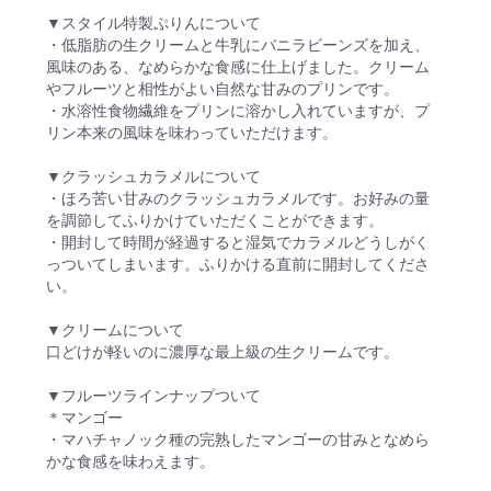
▼スタイル特製ぷりんについて
・低脂肪の生クリームと牛乳にバニラビーンズを加え、
風味のある、なめらかな食感に仕上げました。クリーム
やフルーツと相性がよい自然な甘みのプリンです。
・水溶性食物繊維をプリンに溶かし入れていますが、プ
リン本来の風味を味わっていただけます。
▼クラッシュカラメルについて
・ほろ苦い甘みのクラッシュカラメルです。お好みの量
を調節してふりかけていただくことができます。
・開封して時間が経過すると湿気でカラメルどうしがく
っついてしまいます。ふりかける直前に開封してくださ
い。
▼クリームについて
口どけが軽いのに濃厚な最上級の生クリームです。
▼フルーツラインナップついて
＊マンゴー
・マハチャノック種の完熟したマンゴーの甘みとなめら
かな食感を味わえます。