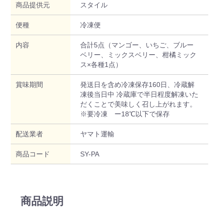
商品提供元
スタイル
便種
冷凍便
内容
合計5点（マンゴー、いちご、ブルー
ベリー、ミックスベリー、柑橘ミック
ス×各種1点）
賞味期間
発送日を含め冷凍保存160日、冷蔵解
凍後当日中 冷蔵庫で半日程度解凍いた
だくことで美味しく召し上がれます。
※要冷凍 ー18℃以下で保存
配送業者
ヤマト運輸
商品コード
SY-PA
商品説明