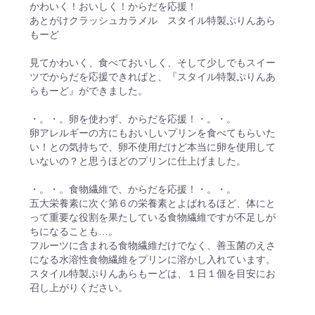
かわいく！おいしく！からだを応援！
あとがけクラッシュカラメル スタイル特製ぷりんあら
もーど
見てかわいく、食べておいしく、そして少しでもスイー
ツでからだを応援できればと、『スタイル特製ぷりんあ
らもーど』ができました。
・。・。卵を使わず、からだを応援！・。・。
卵アレルギーの方にもおいしいプリンを食べてもらいた
い！との気持ちで、卵不使用だけど本当に卵を使用して
いないの？と思うほどのプリンに仕上げました。
・。・。食物繊維で、からだを応援！・。・。
五大栄養素に次ぐ第６の栄養素とよばれるほど、体にと
って重要な役割を果たしている食物繊維ですが不足しが
ちになることも…。
フルーツに含まれる食物繊維だけでなく、善玉菌のえさ
になる水溶性食物繊維をプリンに溶かし入れています。
スタイル特製ぷりんあらもーどは、１日１個を目安にお
召し上がりください。