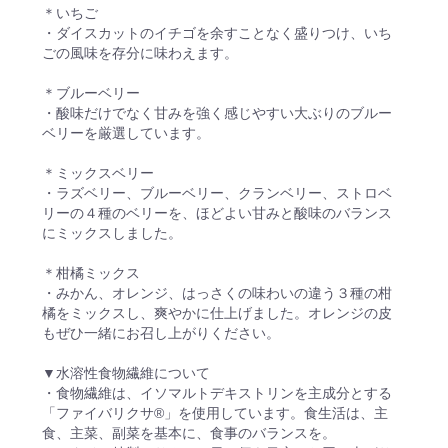
＊いちご
・ダイスカットのイチゴを余すことなく盛りつけ、いち
ごの風味を存分に味わえます。
＊ブルーベリー
・酸味だけでなく甘みを強く感じやすい大ぶりのブルー
ベリーを厳選しています。
＊ミックスベリー
・ラズベリー、ブルーベリー、クランベリー、ストロベ
リーの４種のベリーを、ほどよい甘みと酸味のバランス
にミックスしました。
＊柑橘ミックス
・みかん、オレンジ、はっさくの味わいの違う３種の柑
橘をミックスし、爽やかに仕上げました。オレンジの皮
もぜひ一緒にお召し上がりください。
▼水溶性食物繊維について
・食物繊維は、イソマルトデキストリンを主成分とする
「ファイバリクサ®」を使用しています。食生活は、主
食、主菜、副菜を基本に、食事のバランスを。