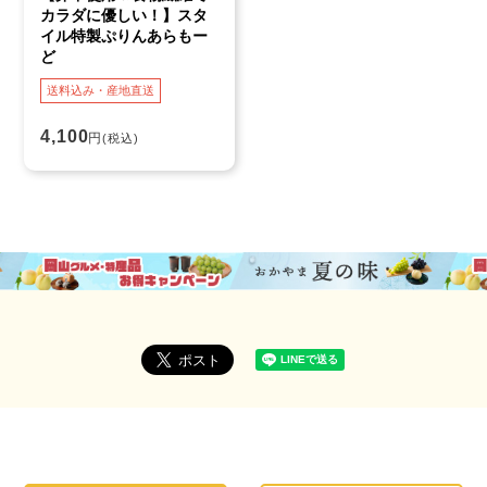
カラダに優しい！】スタ
イル特製ぷりんあらもー
ど
送料込み・産地直送
4,100
円
(税込)