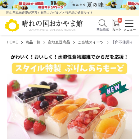
岡山県観光連盟が運営する岡山のグルメと特産品の通販サイト
0
商品検索
HOME
商品一覧
産地直送商品
ご当地スイーツ
【卵不使用＆食