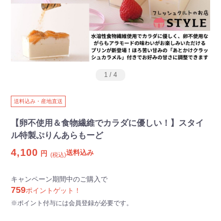
1
/
4
送料込み・産地直送
【卵不使用＆食物繊維でカラダに優しい！】スタイ
ル特製ぷりんあらもーど
4,100
送料込み
円
(税込)
キャンペーン期間中のご購入で
759
ポイントゲット！
※ポイント付与には会員登録が必要です。