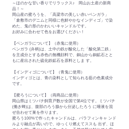
～ほのかな甘い香りでリラックス♪ 岡山お土産の新商
品！～
岡山産の蜜ろうを、「高梁市の美しい赤いベンガラ」
「倉敷市のデニムと同様に色鮮やかなインディゴ」で染
めた、鬼の形のかわいいキャンドルです。
お好みに合わせて色をお選びください！
【ベンガラについて】（赤鬼に使用）
ベンガラ (弁柄)は、土中の鉄が酸化した「酸化第二鉄」
を主成分とする赤色の無機顔料で、銅山から銅鉱石とと
もに産出された硫化鉄鉱石を原料としま す。
【インディゴについて】（青鬼に使用）
インディゴとは、青の染料として知られる藍の色素成分
です。
【蜜ろうについて】（両商品に使用）
岡山県はミツバチ飼育戸数が全国で第4位です。ミツバチ
(働き蜂)は、腹部のろう腺から分泌したろう に唾液を混
ぜ合わせて巣を作ります。
蜜ろう100%で作ったキャンドルは、パラフィンキャ ンド
ルより融点が高いので、ゆっくり燃えてススも 出ず、ほ