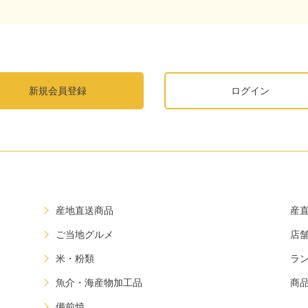
新規会員登録
ログイン
産地直送商品
産
ご当地グルメ
店
米・粉類
ラ
魚介・海産物加工品
商
備前焼