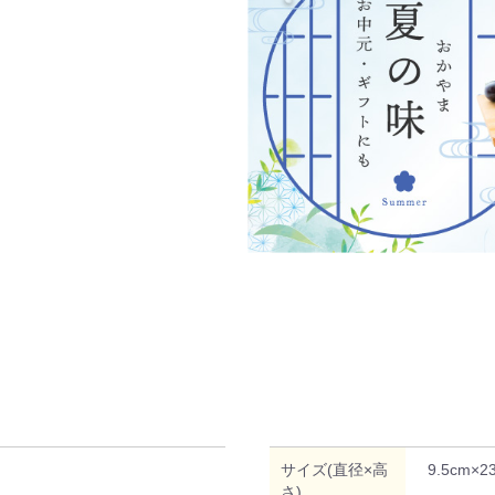
サイズ(直径×高
9.5cm×2
さ)