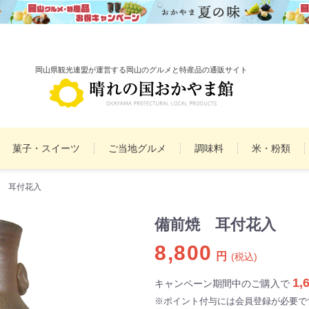
岡山県観光連盟が運営する岡山のグルメと特産品の通販サイト
菓子・スイーツ
ご当地グルメ
調味料
米・粉類
 耳付花入
備前焼
雑貨
民工芸品
まとめ買いセット
詰
備前焼 耳付花入
8,800
円
(税込)
1,
キャンペーン期間中のご購入で
※ポイント付与には会員登録が必要で