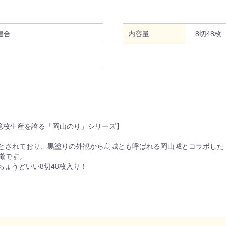
連合
内容量
8切48枚
2億枚生産を誇る「岡山のり」シリーズ】
とされており、黒塗りの外観から烏城とも呼ばれる岡山城とコラボした
徴です。
ちょうどいい8切48枚入り！