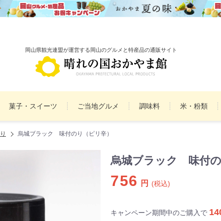
岡山県観光連盟が運営する岡山のグルメと特産品の通販サイト
菓子・スイーツ
ご当地グルメ
調味料
米・粉類
り
烏城ブラック 味付のり（ピリ辛）
備前焼
雑貨
民工芸品
まとめ買いセット
詰
烏城ブラック 味付
756
円
(税込)
14
キャンペーン期間中のご購入で