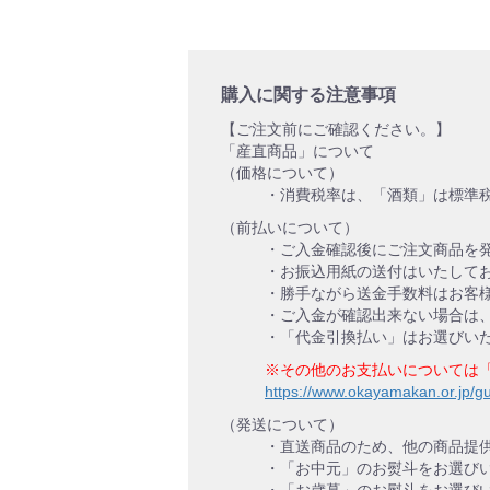
購入に関する注意事項
【ご注文前にご確認ください。】
「産直商品」について
（価格について）
・消費税率は、「酒類」は標準税
（前払いについて）
・ご入金確認後にご注文商品を
・お振込用紙の送付はいたして
・勝手ながら送金手数料はお客
・ご入金が確認出来ない場合は
・「代金引換払い」はお選びい
※その他のお支払いについては
https://www.okayamakan.or.jp/g
（発送について）
・直送商品のため、他の商品提
・「お中元」のお熨斗をお選び
・「お歳暮」のお熨斗をお選び