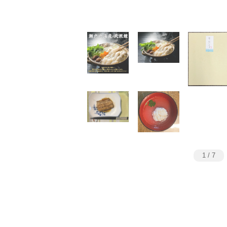
1
/
7