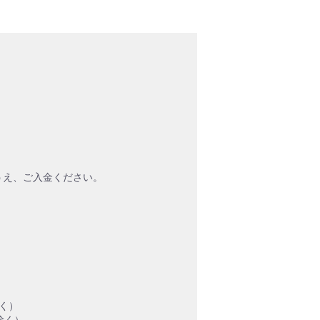
うえ、ご入金ください。
く）
除く）