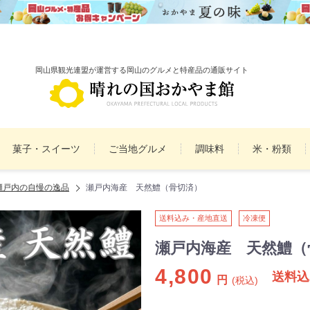
岡山県観光連盟が運営する岡山のグルメと特産品の通販サイト
菓子・スイーツ
ご当地グルメ
調味料
米・粉類
瀬戸内の自慢の逸品
瀬戸内海産 天然鱧（骨切済）
備前焼
雑貨
民工芸品
まとめ買いセット
詰
送料込み・産地直送
冷凍便
瀬戸内海産 天然鱧（
4,800
送料込
円
(税込)