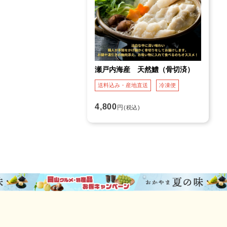
瀬戸内海産 天然鱧（骨切済）
送料込み・産地直送
冷凍便
4,800
円
(税込)