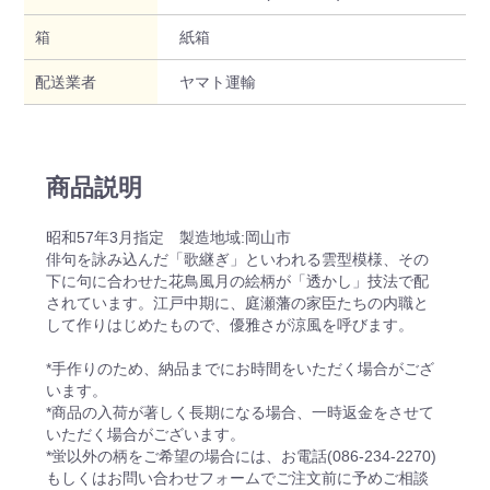
箱
紙箱
配送業者
ヤマト運輸
商品説明
昭和57年3月指定 製造地域:岡山市
俳句を詠み込んだ「歌継ぎ」といわれる雲型模様、その
下に句に合わせた花鳥風月の絵柄が「透かし」技法で配
されています。江戸中期に、庭瀬藩の家臣たちの内職と
して作りはじめたもので、優雅さが涼風を呼びます。
*手作りのため、納品までにお時間をいただく場合がござ
います。
*商品の入荷が著しく長期になる場合、一時返金をさせて
いただく場合がございます。
*蛍以外の柄をご希望の場合には、お電話(086-234-2270)
もしくはお問い合わせフォームでご注文前に予めご相談