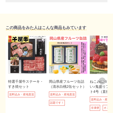
この商品をみた人はこんな商品もみています
特選千屋牛ステーキ・
岡山県産フルーツ缶詰
ねこみにタル
すき焼セット
（清水白桃2缶セット）
い♪鬼盛りフ
ト4号（直径1
送料込み・産地直送
送料込み・産地直送
送料込み・産地
話題です！
冷凍便
オスス