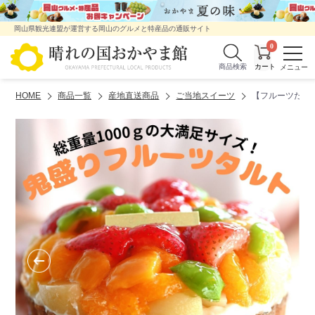
岡山県観光連盟が運営する岡山のグルメと特産品の通販サイト
0
商品検索
HOME
商品一覧
産地直送商品
ご当地スイーツ
【フルーツたっぷ