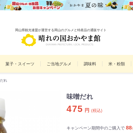
岡山県観光連盟が運営する岡山のグルメと特産品の通販サイト
菓子・スイーツ
ご当地グルメ
調味料
米・粉類
だれ
備前焼
雑貨
民工芸品
まとめ買いセット
詰
味噌だれ
475
円
(税込)
88
キャンペーン期間中のご購入で