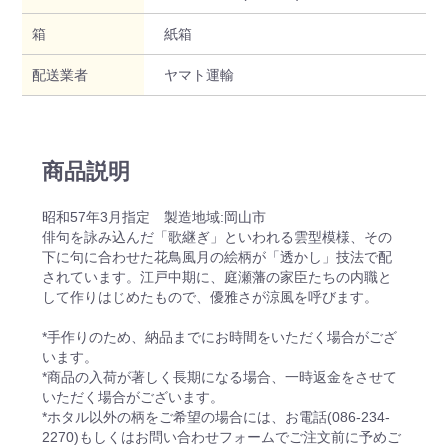
箱
紙箱
配送業者
ヤマト運輸
商品説明
昭和57年3月指定 製造地域:岡山市
俳句を詠み込んだ「歌継ぎ」といわれる雲型模様、その
下に句に合わせた花鳥風月の絵柄が「透かし」技法で配
されています。江戸中期に、庭瀬藩の家臣たちの内職と
して作りはじめたもので、優雅さが涼風を呼びます。
*手作りのため、納品までにお時間をいただく場合がござ
います。
*商品の入荷が著しく長期になる場合、一時返金をさせて
いただく場合がございます。
*ホタル以外の柄をご希望の場合には、お電話(086-234-
2270)もしくはお問い合わせフォームでご注文前に予めご