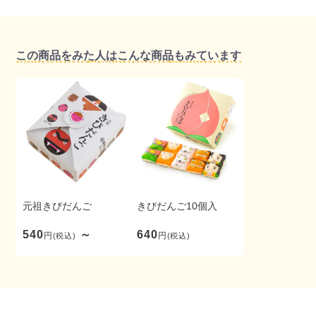
この商品をみた人はこんな商品もみています
元祖きびだんご
きびだんご10個入
540
～
640
円
円
(税込)
(税込)