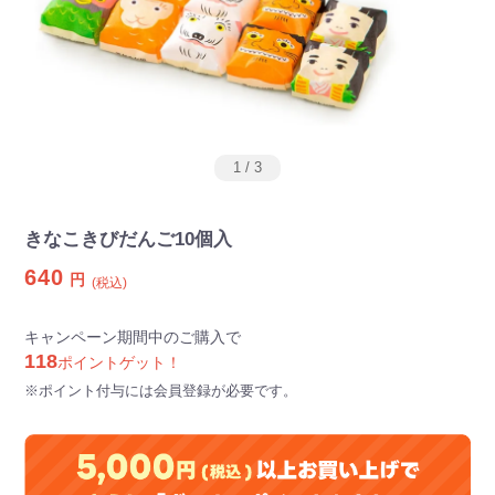
1
/
3
きなこきびだんご10個入
640
円
(税込)
キャンペーン期間中のご購入で
118
ポイントゲット！
※ポイント付与には会員登録が必要です。