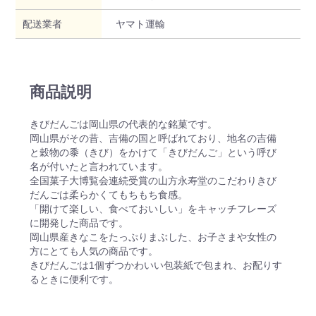
配送業者
ヤマト運輸
商品説明
きびだんごは岡山県の代表的な銘菓です。
岡山県がその昔、吉備の国と呼ばれており、地名の吉備
と穀物の黍（きび）をかけて「きびだんご」という呼び
名が付いたと言われています。
全国菓子大博覧会連続受賞の山方永寿堂のこだわりきび
だんごは柔らかくてもちもち食感。
「開けて楽しい、食べておいしい」をキャッチフレーズ
に開発した商品です。
岡山県産きなこをたっぷりまぶした、お子さまや女性の
方にとても人気の商品です。
きびだんごは1個ずつかわいい包装紙で包まれ、お配りす
るときに便利です。