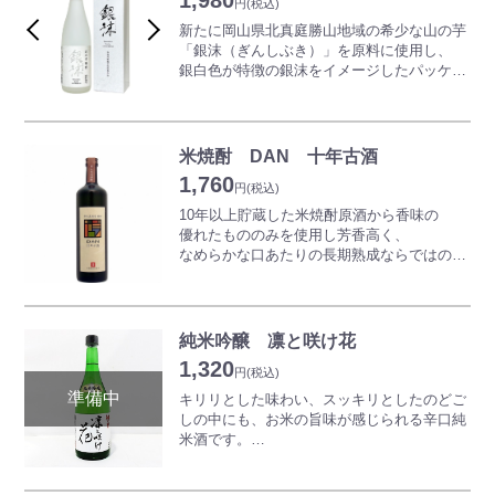
1,980
み頂けます。
円
(税込)
新たに岡山県北真庭勝山地域の希少な山の芋
「銀沫（ぎんしぶき）」を原料に使用し、
●20歳未満の者の飲酒は法律で固く禁じられ
銀白色が特徴の銀沫をイメージしたパッケー
ています。
ジに変更しました。
銀白に輝く滝のしぶきのように真っ白でアク
が少なく強い弾力が特長の幻の山の芋「銀
沫」。
米焼酎 DAN 十年古酒
日本酒造りに使用する黄麹で仕込み減圧蒸留
1,760
することで、銀沫のすっきりと上品な味わい
円
(税込)
の中にほのかな甘味のあるまろやかな焼酎が
10年以上貯蔵した米焼酎原酒から香味の
できました。
優れたもののみを使用し芳香高く、
日本酒造りに使用する黄麹で仕込み、減圧蒸
なめらかな口あたりの長期熟成ならではの米
留することで、山の芋の上品な香りとまろや
焼酎です。
かな味わいを引き出しました。
ストレートかオンザロックがおすすめです。
純米吟醸 凛と咲け花
●20歳未満の者の飲酒は法律で固く禁じられ
●20歳未満の者の飲酒は法律で固く禁じられ
1,320
ています。
ています。
円
(税込)
●酒類をご注文のお客様は、ご注文時に必ず
キリリとした味わい、スッキリとしたのどご
ご年齢をご入力ください。
しの中にも、お米の旨味が感じられる辛口純
米酒です。
熱燗でも、冷やでも、少し冷やしても美味し
くいただけます。