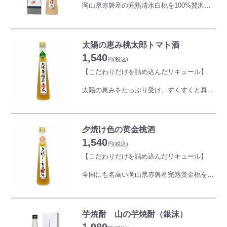
ています。
岡山県赤磐産の完熟清水白桃を100%贅沢に
使用し、手作業にて皮を剥いて焼酎に漬け込
みました。白桃果肉繊維が溶け込みネクター
のような甘い香りとジューシーな美味しさを
お楽しみ頂けます。
太陽の恵み桃太郎トマト酒
1,540
円
(税込)
●20歳未満の者の飲酒は法律で固く禁じられ
【こだわりだけを詰め込んだリキュール】
ています。
太陽の恵みをたっぷり受け、すくすくと真っ
赤に育った晴れの国・岡山県産「桃太郎トマ
ト」 をまるごとつぶして米焼酎に加えまし
た。
完熟トマトの丸かじりを感じさせる果肉たっ
夕焼け色の黄金桃酒
ぷりのリキュールです。“味・香り・酸味・
1,540
甘み”が最高のトマト酒をロックでお楽しみ
円
(税込)
ください。
【こだわりだけを詰め込んだリキュール】
全国にも名高い岡山県赤磐産完熟黄金桃を
●20歳未満の者の飲酒は法律で固く禁じられ
100%贅沢に使用し、手作業にて皮を剥いて
ています。
焼酎に漬け込みました。ひとつひとつの行程
が手造りの数量限定のお酒です。
黄金桃果肉繊維が溶け込みネクターのような
芋焼酎 山の芋焼酎（銀沫）
甘い香りと、ジューシーな美味しさをお楽し