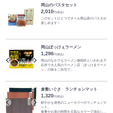
ローカルフード「ホルモンうどん」。
岡山のパスタセット
※ネット販売限定でギフト包装をご希望のお
旨味とコクがヤミツキになる、独特の味わい
2,010
客様に「無料ギフト箱サービス」を行ってお
をご堪能あれ。
円
(税込)
ります。その他の缶詰との詰め合わせも可能
このセットひとつでオール岡山産のパスタが
です。ご希望の方は、コメント欄に「ギフト
※この商品にはホルモンや野菜は入っていま
楽しめます！
包装希望」とご入力ください。また、お1つ
せんので、ご注意ください。
でギフト包装をご希望の場合でも簡易的では
「岡山マッシュルームのクリームソース」
ございますがラッピング包装をいたしており
蒜山ジャージー牛の濃厚ミルクに瀬戸内市産
ます。どうぞお申しつけください。
マッシュルームの旨みが溶けだしたクリーム
※ギフト箱のサイズの関係でお詰めする数に
ソースです。 牛窓産レモンの爽やかな果汁
岡山ぼっけぇラーメン
よってはご相談をさせていただく場合がござ
とピールをアクセントに加えて仕上げまし
います。
1,296
た。 パスタはもちろん、リゾットなど様々
円
(税込)
なお料理にもご利用できます。
岡山のなかでもラーメン激戦区といわれる下
石井で大人気のラーメン店「ぼっけゑラーメ
「千屋牛と桃太郎トマトのミートソース」
ン」の味をご自宅で。
千屋牛の良質な肉と、岡山県産の桃太郎トマ
全国放送で何度も取り上げられた、豚骨&鶏
トをベースに、ローリエを加えて煮込み、
ガラねっとり特濃スープが特徴のぼっけぇ
じっくり時間をかけて素材の旨味とコクを引
(ものすごい)おいしいラーメンです。
き出しました。爽やかな酸味をきかせた風味
倉敷いぐさ ランチョンマット
豊かなパスタソースです。
1,320
円
(税込)
「もち麦パスタ」
鮮やかな発色のニューカラーのランチョンマ
岡山県笠岡市産のもち麦を使用したパスタで
ット。
す。
食事やお茶の時間を元気なカラーで演出して