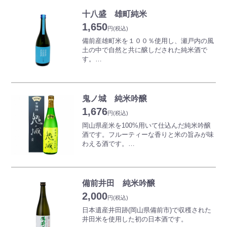
十八盛 雄町純米
1,650
円
(税込)
備前産雄町米を１００％使用し、瀬戸内の風
土の中で自然と共に醸しだされた純米酒で
す。
岡山県産雄町米を原料に米の旨みを十分に引
き出した純米酒です。雄町特有のはんなりと
した旨味とキレのあるのどごしをお楽しみく
鬼ノ城 純米吟醸
ださい。
1,676
円
(税込)
●20歳未満の者の飲酒は法律で固く禁じられ
岡山県産米を100%用いて仕込んだ純米吟醸
ています。
酒です。フルーティーな香りと米の旨みが味
わえる酒です。
日本酒度
日本酒の甘口.辛口をみる目安となります。
【おすすめの肴】
日本酒度は糖分の多い物がマイナスに、逆に
・すき焼き(濃厚な甘味、塩味、旨味のすき
糖分の少ない物がプラスとなります。マイナ
焼きには癖のないまろやかな酒が肉の旨み引
備前井田 純米吟醸
スの度合いが高いほど甘口となり、プラスの
き立てます。)
2,000
度合いが高いほど辛口になります。(日本酒
・焼き鳥(塩)(純米吟醸とジューシーな焼き鳥
円
(税込)
の味わいは糖分だけでなく、酸度、アミノ
は何本でも焼き鳥が進み、飲み飽きしない組
日本遺産井田跡(岡山県備前市)で収穫された
酸、アルコール度などにも関係してきますの
み合わせです。)
井田米を使用した初の日本酒です。
で、日本酒度は、甘口、辛口を示す一応の目