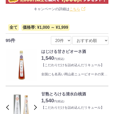
キャンペーンの詳細は
こちら
全て
価格帯: ¥1,000 ～ ¥1,999
95件
はじける甘さピオーネ酒
1,540
円
(税込)
【こだわりだけを詰め込んだリキュール】
全国にも名高い岡山産ニューピオーネの実と
皮を分離し丸ごと漬け込みました。甘酸っぱ
い香りとタンニンを含んだ渋みのある味が特
徴で、アントシアニンも豊富に含んでおりま
す。無濾過ですので混濁し沈殿物があります
甘熟とろける清水白桃酒
が、品質に問題ございません。
1,540
円
(税込)
【こだわりだけを詰め込んだリキュール】
●20歳未満の者の飲酒は法律で固く禁じられ