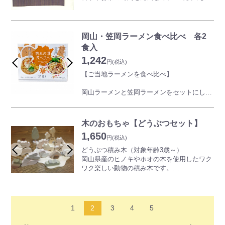
生パスタのようなもっちり食感と麦の香りが
みませんか??
特徴です。
どんなソースも相性抜群。特にクリーム系や
※製品によっては実際の商品と若干色合いの
ミート系など濃厚なソースとよく合います。
違いが生じる場合がございます。
岡山・笠岡ラーメン食べ比べ 各2
食入
1,242
円
(税込)
【ご当地ラーメンを食べ比べ】
岡山ラーメンと笠岡ラーメンをセットにしま
した。
『笠岡ラーメン』
木のおもちゃ【どうぶつセット】
鶏ガラでとった出汁の醤油スープにストレー
1,650
ト細麺。煮鶏のチャーシューとざく切りのネ
円
(税込)
ギにメンマでシンプルに。笠岡ならではのど
どうぶつ積み木（対象年齢3歳～）
こか懐かしい一杯。
岡山県産のヒノキやホオの木を使用したワク
ワク楽しい動物の積み木です。
『岡山ラーメン』
出産祝いや誕生日など贈り物にもピッタリで
豚骨スープの優しい味わいの出汁を醤油ダレ
す♪
でまとめた豚骨醤油スープが細麺に絡む。岡
山を代表する一杯。
【どうぶつ14種】
1
2
3
4
5
ゾウ・キリン・カバ・ラクダ・アルパカ・ヒ
ツジ・ワニ・サル・ウシ・ハリネズミ・リ