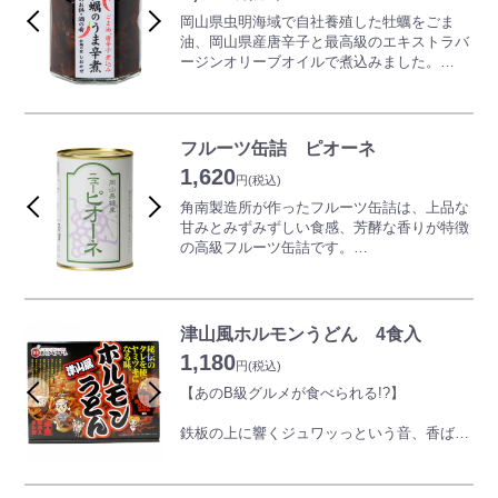
ートのビターな甘味とマッチして深い味わい
岡山県虫明海域で自社養殖した牡蠣をごま
を醸し出します。)
油、岡山県産唐辛子と最高級のエキストラバ
ージンオリーブオイルで煮込みました。
おすすめの飲み方：冷酒・常温・ぬる燗
ごはんのお供や酒の肴をはじめ、麺類のトッ
ピング、チャーハンやパスタのアレンジにも
●20歳未満の者の飲酒は法律で固く禁じられ
おすすめです。
ています。
化学調味料や保存料などの添加物は使用して
フルーツ缶詰 ピオーネ
おりません。
1,620
円
(税込)
【岡山かきについて...】
角南製造所が作ったフルーツ缶詰は、上品な
栄養豊富な岡山の海で育つ岡山かきは、他地
甘みとみずみずしい食感、芳酵な香りが特徴
域では2～3年かけて大きくなるサイズまでわ
の高級フルーツ缶詰です。
ずか1年で育ちます。濃厚な味わいでくせが
ギフトに、お土産に、幅広い場面でご利用い
なく、加熱しても縮まず大きい身を保ったま
ただいている、晴れの国おかやま館でもトッ
まなことも特徴です。
プクラスの人気を誇ります♪
津山風ホルモンうどん 4食入
ピオーネは種がなく、大粒で甘い身が特徴で
1,180
岡山県で定番＆高い人気を誇る品種です。岡
円
(税込)
山で改良され「大粒、種なし、甘い」と三拍
【あのB級グルメが食べられる!?】
子揃った岡山を代表する逸品となりました。
産地で完熟させた果物を手作業で皮をむき、
鉄板の上に響くジュワッっという音、香ばし
シロップに入れ馴染ませています。全て岡山
い自家製ダレの風味。
産の果実を使用しており、真似のできない素
牛ホルモンのプリプリとした歯ごたえ…。
材と製法のこだわりの逸品です。
岡山・津山で古くから人々に愛されてきた、