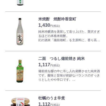
安としてください。)
【おすすめの飲み方】
●20歳未満の者の飲酒は法律で固く禁じられ
飲み方
冷酒・常温・ぬる燗
ています。
米焼酎 焼酎吟香室町
●20歳未満の者の飲酒は法律で固く禁じられ
ロック
1,430
ています。
円
(税込)
冷やして
純米吟醸酒を蒸留して造り上げた、贅沢すぎ
ストレート
るほどの本格米焼酎。
ぬる燗
幻の酒米「備前雄町」を主原料に、香り高い
あつ燗
吟醸酵母、さらに大吟醸酒粕で仕込んだ香り
高い純米吟醸酒を、減圧蒸留で焼酎に仕上げ
氷を入れて
ています。
5〜10℃
2004年BTIコンペティションにおいて金賞及
常温
二面 つるし備前焼き 純米
びベストスピリッツの栄誉を獲得。
40℃
1,117
その格別の本格派を、じっくりとお楽しみく
円
(税込)
55℃
ださい。
備前焼を醪の中に吊し入れ発酵させた純米酒
です。酸味と旨味が絶妙なバランスのすっき
りとしたやや辛口です。
●20歳未満の者の飲酒は法律で固く禁じられ
備前焼のひだすきをラベルにしました。
ています。
おすすめの肴：豚の角煮(酒の酸味が脂っこ
さと調和し、脂を感じさせず角煮の旨みを引
牡蠣のうま辛煮
き立てます。)
1,112
チョコレート(熟成した香り旨みがチョコレ
円
(税込)