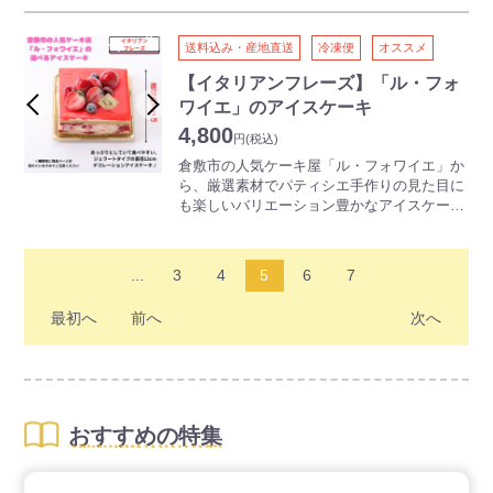
メロンのアイスとココナッツアイス。
あっさりとしていて食べやすい、ジェラート
送料込み・産地直送
冷凍便
オススメ
タイプのデコレーションアイスケーキです。
見た目が可愛いものから大人向けのフレーバ
【イタリアンフレーズ】「ル・フォ
ーまでご用意しているので、子どもから大人
ワイエ」のアイスケーキ
まで一緒にお楽しみいただけます。
4,800
直径12ｃｍの食べやすい大きさで、お子様の
円
(税込)
お誕生祝いや団らんのひと時にオススメです
倉敷市の人気ケーキ屋「ル・フォワイエ」か
♪
ら、厳選素材でパティシエ手作りの見た目に
も楽しいバリエーション豊かなアイスケーキ
【ショコラプラリネ】
が新登場！！
64%チョコレートアイスとヘーゼルプラリネ
アイス、オレンジのジャムを入れました。
あっさりとしていて食べやすい、ジェラート
...
3
4
5
6
7
タイプのデコレーションアイスケーキです。
見た目が可愛いものから大人向けのフレーバ
最初へ
前へ
次へ
ーまでご用意しているので、子どもから大人
まで一緒にお楽しみいただけます。
直径12ｃｍの食べやすい大きさで、お子様の
お誕生祝いや団らんのひと時にオススメです
♪
おすすめの特集
【イタリアンフレーズ】
バニラアイスとイチゴのコンポートとダック
ワーズでサンドしました。