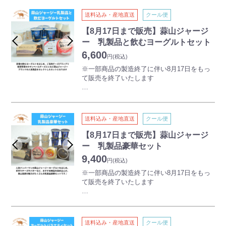
環境の良い牧場で育てた牛の牛乳と岡山特産
の果物「清水白桃」、「足守メロン」、「ピ
送料込み・産地直送
クール便
オーネ」などで作る、岡山市発の本格こだわ
りアイスが登場！
【8月17日まで販売】蒜山ジャージ
どこよりもきめ細かい品質、選りすぐりの素
ー 乳製品と飲むヨーグルトセット
材にこだわった酪農家理想の素直な味がする
6,600
アイスクリームに仕上がりました。
円
(税込)
普段のアイスとは違う、確かな味わいをぜひ
※一部商品の製造終了に伴い8月17日をもっ
一度ご賞味ください。
て販売を終了いたします
・岡山のもも
【ジャージーの郷、蒜山高原より乳製品をお
岡山県を代表する果物「清水白桃」を使用し
届け!】
て上品な甘さのアイスが出来上がりました。
ももの上品な香りが口に広がります。
送料込み・産地直送
クール便
栄養豊富で乳製品に最適とされる岡山県蒜山
(ひるぜん)高原産のジャージー牛乳を使用し
【8月17日まで販売】蒜山ジャージ
・岡山ピオーネ
た乳製品の詰合せです。
ー 乳製品豪華セット
岡山県産の大粒ピオーネを裏ごししてふんだ
保存料・安定剤は一切使用しておりませんの
んに使用。幾度の試行錯誤を経て商品化でき
9,400
で、小さなお子様にも安心して食べていただ
円
(税込)
た一品です。上品な甘みをご堪能下さい。
くことができ、濃厚なジャージー乳のヨーグ
※一部商品の製造終了に伴い8月17日をもっ
ルトを堪能していただけるギフトセットで
て販売を終了いたします
・足守メロン
す。
牧場が位置する岡山市足守特産の「足守メロ
お土産、贈り物等にどうぞご利用ください。
【ジャージーの郷、蒜山高原より乳製品をお
ン」はきめ細やかな果肉が特徴で、香りも豊
届け!】
かです。契約農家で栽培した足守メロンをい
飲むヨーグルトやカマンベールチーズミニな
ちばん良い時期に製品化しました。
ど人気商品をセレクトしたセットとなります
送料込み・産地直送
クール便