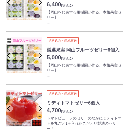
A2ジャージー限定牧場の生乳と国産てんさい
の製造をおこなっております。おいしいだけ
6,400
円
(税込)
を原料としたグラニュー糖を使用していま
ではなく、安心して食べられるのが徹底した
す。
衛生管理を行う安富牧場のまじめなアイスで
【岡山を代表する果樹園が作る、本格果実ゼ
す。
リー】
・A2牛乳は乳中のたんぱく質がβカゼインA2
タイプ100％の牛乳
③ こだわりの素材で作られるフレーバー
岡山を代表する果物を、ぎゅっとゼリーに詰
品種改良前の自然な姿の牛乳と言われてお
地元岡山県産の果物をふんだんに使用してお
めました。
り、自然派食品嗜好のお客様に支持されてい
り、清水白桃やピオーネ、足守メロンなど岡
清水白桃・ピオーネ・黄金桃・マスカット、
送料込み・産地直送
ます。
山県内外の方から人気のフレーバーがたくさ
それぞれの果肉入り！
・プロバイオティクスN-1乳酸菌使用
んあります。その他にも、全国各地のおいし
それぞれの品種で異なる柔らかさや甘みが口
厳選果実 岡山フルーツゼリー6個入
生きたまま腸内まで届き善玉菌を増やし、腸
い食材を集め、素材の味を大切にしながら牛
いっぱいに広がります♪
5,000
内細菌のバランスを保ちます。
円
(税込)
乳と合わせる事によって、飽きのこないやさ
しい味の各種フレーバーが出来上がります。
清水白桃2個、ピオーネ2個、黄金桃2個、マ
【岡山を代表する果樹園が作る、本格果実ゼ
また、「蒜山ジャージーヨーグルト」は、濃
スカット2個の合計8個入りで、1個あたり150
リー】
厚な「クリーム層」が特徴の人気商品です。
ｇのため食べやすいのも嬉しいポイント。
ヨーグルト上部の黄色いクリーム層の濃厚な
ワンランク上の贅沢な時間をお楽しみくださ
岡山を代表する果物を、ぎゅっとゼリーに詰
味わいと、下部のさっぱりとしたヨーグルト
い。
めました。
層からなる味のコントラストをお楽しみくだ
清水白桃・ピオーネ・黄金桃・マスカット、
さい。
送料込み・産地直送
それぞれの果肉入り！
それぞれの品種で異なる柔らかさや甘みが口
ミディトマトゼリー6個入
いっぱいに広がります♪
4,700
円
(税込)
清水白桃2個、ピオーネ2個、黄金桃1個、マ
トマトピューレのゼリーのなかにミディトマ
スカット1個の合計6個入りで、1個あたり150
トを丸ごと1玉入れたこだわり製法のゼリ
ｇのため食べやすいのも嬉しいポイント。
ー！