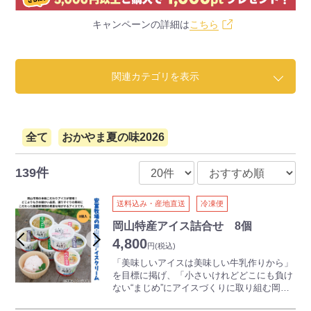
キャンペーンの詳細は
こちら
関連カテゴリを表示
全て
おかやま夏の味2026
139件
送料込み・産地直送
冷凍便
岡山特産アイス詰合せ 8個
4,800
円
(税込)
「美味しいアイスは美味しい牛乳作りから」
を目標に掲げ、「小さいけれどどこにも負け
ない“まじめ”にアイスづくりに取り組む岡山
の小さな牧場」の安富牧場。