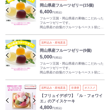
たびたびテレビや雑誌で取り上げられ、今大
岡山県産フルーツゼリー(15個)
注目の逸品です。
6,400
円
(税込)
産地で完熟させた果物を全て手作業で皮をむ
き、種を取り、シロップに入れ馴染ませまし
フルーツ王国・岡山県産の果物にこだわった
た。
フルーツゼリーです。
全て岡山産の果実を使用しており、他には真
岡山県産の自慢のフルーツをペースト状にす
似のできない素材と製法のこだわりの缶詰で
りつぶし、口あたりのよいゼリーにしまし
す。
た。
1個あたり90ｇと、お子様や女性にも食べや
送料込み・産地直送
すい大きさで、見た目もカラフルなゼリーは
贈り物にも最適です！
岡山県産フルーツゼリー(9個)
しっとりとした味わいが特徴の4種の個性豊
5,000
円
(税込)
かな果実をお楽しみください。
たっぷり15個入り！お友達と、ご家族と、シ
フルーツ王国・岡山県産の果物にこだわった
ェアしてみるのもオススメ。
フルーツゼリーです。
岡山県産の自慢のフルーツをペースト状にす
りつぶし、口あたりのよいゼリーにしまし
た。
1個あたり90ｇと、お子様や女性にも食べや
送料込み・産地直送
冷凍便
オススメ
すい大きさで、見た目もカラフルなゼリーは
贈り物にも最適です！
【フリュイデボワ】「ル・フォワイ
しっとりとした味わいが特徴の4種の個性豊
エ」のアイスケーキ
かな果実をお楽しみください。
4,800
円
(税込)