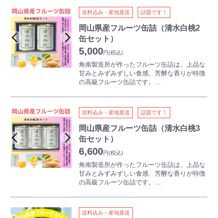
ルーツゼリーで至福のひとときをお届けしま
送料込み・産地直送
話題です！
す。
さわやかな甘みの「清水白桃」、濃厚な味わ
岡山県産フルーツ缶詰（清水白桃2
いの「ニューピオーネ」、南国のフルーツを
缶セット）
感じさせる「黄桃」と、3種類の個性豊かな
5,000
風味が味わえます。すり潰しているため、口
円
(税込)
当たりもよく、手軽にお召し上がりいただけ
角南製造所が作ったフルーツ缶詰は、上品な
ます。
甘みとみずみずしい食感、芳酵な香りが特徴
の高級フルーツ缶詰です。
ギフトに、お土産に、幅広い場面でご利用い
ただいている晴れの国おかやま館でもトップ
クラスの人気を誇ります♪
送料込み・産地直送
話題です！
たびたびテレビや雑誌で取り上げられ、今大
岡山県産フルーツ缶詰（清水白桃3
注目の逸品です。
缶セット）
産地で完熟させた果物を全て手作業で皮をむ
6,600
き、種を取り、シロップに入れ馴染ませまし
円
(税込)
た。
角南製造所が作ったフルーツ缶詰は、上品な
全て岡山産の果実を使用しており、他には真
甘みとみずみずしい食感、芳酵な香りが特徴
似のできない素材と製法のこだわりの缶詰で
の高級フルーツ缶詰です。
す。
ギフトに、お土産に、幅広い場面でご利用い
ただいている晴れの国おかやま館でもトップ
クラスの人気を誇ります♪
送料込み・産地直送