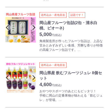
ワンランク上の贅沢な時間をお楽しみくださ
1個180ｇの満足サイズ♪
い。
ミディトマトは大玉トマトとミニトマトのち
送料込み・産地直送
話題です！
ょうど中間くらいの大きさの真っ赤なトマト
です。
岡山産フルーツ缶詰(2缶・清水白
甘みが強く果肉もたっぷりなので味が濃厚で
桃、ピオーネ)
す。
5,000
日本のエーゲ海と呼ばれている牛窓の契約農
円
(税込)
場で栽培されたトマトのみを使用していま
角南製造所が作ったフルーツ缶詰は、上品な
す。
甘みとみずみずしい食感、芳酵な香りが特徴
の高級フルーツ缶詰です。
ギフトに、お土産に、幅広い場面でご利用い
ただいている晴れの国おかやま館でもトップ
クラスの人気を誇ります♪
送料込み・産地直送
たびたびテレビや雑誌で取り上げられ、今大
岡山県産 飲むフルーツジュレ 8個セ
注目の逸品です。産地で完熟させた果物を全
ット
て手作業で皮をむき、種を取り、シロップに
4,600
入れ馴染ませました。全て岡山産の果実を使
円
(税込)
用しており、他には真似のできない素材と製
おやつやスポーツのあとにもピッタリ！
法のこだわりの缶詰です。
手軽に岡山の定番果物が味わえる「飲むジュ
レ」が登場。
岡山県産の果実をすり潰し贅沢に仕上げたフ