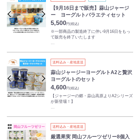
栄養豊富で乳製品に最適とされる岡山県蒜山
(ひるぜん)高原産のジャージー牛乳を使用し
・岡山いちご
【9月16日まで販売】蒜山ジャージ
た乳製品の詰合せです。
岡山県産のいちごをふんだんに使用。ミルク
ー ヨーグルトバラエティセット
保存料・安定剤は一切使用しておりませんの
の味を大切にした、ほんのりとしたピンク色
5,500
で、小さなお子様にも安心して食べていただ
のいちごミルクアイスです。
円
(税込)
くことができ、濃厚なジャージー乳のヨーグ
※一部商品の製造終了に伴い9月16日をもっ
ルトを堪能していただけるギフトセットで
て販売を終了いたします
す。
【安富牧場のこだわり】
お土産、贈り物等にどうぞご利用ください。
① おいしいアイスはおいしい牛乳から
【ジャージーの郷、蒜山高原より乳製品をお
人気ナンバーワンの蒜山ジャージーヨーグル
牛乳本来の味わいを活かすために、80度20分
届け!】
トをはじめ、手作りチーズやバターなど、お
の殺菌を維持し、コクと旨味を丁寧に引き出
すすめ商品を詰め込んだ、蒜山高原の魅力が
送料込み・産地直送
しています。そのため、牛乳が嫌いな人で
栄養豊富で乳製品に最適とされる岡山県蒜山
たくさんの乳製品豪華セットとなっておりま
も、飲みやすくおいしい牛乳ができあがりま
(ひるぜん)高原産のジャージー牛乳を使用し
蒜山ジャージーヨーグルトA2と贅沢
す。
す。他にも牛たちにストレスがかからないよ
た乳製品の詰合せです。
ヨーグルトのセット
う、牧場はフリーバーン方式を採用、牛たち
保存料・安定剤は一切使用しておりませんの
の飲み水や、食事にも気を使っているため、
4,600
で、小さなお子様にも安心して食べていただ
円
(税込)
健康な牛に育っていきます。
くことができ、濃厚なジャージー乳のヨーグ
【ジャージーの郷・蒜山高原よりA2シリーズ
新鮮でおいしい牛乳を作ることを何よりも大
ルトを堪能していただけるギフトセットで
が新登場！】
事にしているため、まじめなアイスを作る事
す。
ができるのです。
お土産、贈り物等にどうぞご利用ください。
新登場の「蒜山高原のなめらかで美味しいジ
※フリーバーン方式：牛が自由に歩き回った
ャージーヨーグルト」は、
り、寝たりすることができる牛舎のこと。
贅沢ヨーグルトにフルーツヨーグルトと飲む
蒜山ジャージー生乳の濃厚さを活かした無香
ヨーグルトを加えた、いろんな味をお楽しみ
送料込み・産地直送
料・安定剤不使用・加糖タイプのヨーグルト
② 徹底した衛生管理
いただけるセットとなっております
でなめらかな食感をお楽しみいただけます。
安富牧場では、完全機械充填によってアイス
厳選果実 岡山フルーツゼリー8個入