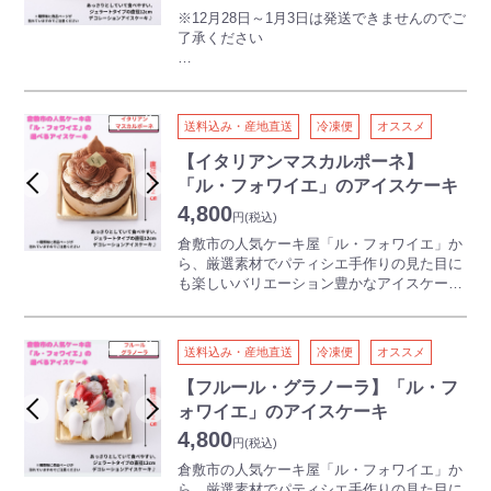
※12月28日～1月3日は発送できませんのでご
了承ください
倉敷市の人気ケーキ屋「ル・フォワイエ」か
ら、厳選素材でパティシエ手作りの見た目に
も楽しいバリエーション豊かなアイスケーキ
送料込み・産地直送
冷凍便
オススメ
が新登場！！
【イタリアンマスカルポーネ】
あっさりとしていて食べやすい、ジェラート
「ル・フォワイエ」のアイスケーキ
タイプのデコレーションアイスケーキです。
4,800
見た目が可愛いものから大人向けのフレーバ
円
(税込)
ーまでご用意しているので、子どもから大人
倉敷市の人気ケーキ屋「ル・フォワイエ」か
まで一緒にお楽しみいただけます。
ら、厳選素材でパティシエ手作りの見た目に
直径12ｃｍの食べやすい大きさで、お子様の
も楽しいバリエーション豊かなアイスケーキ
お誕生祝いや団らんのひと時にオススメです
が新登場！！
♪
あっさりとしていて食べやすい、ジェラート
【フリュイデボワ】
送料込み・産地直送
冷凍便
オススメ
タイプのデコレーションアイスケーキです。
たくさんの種類が一度に楽しめるアイスケー
見た目が可愛いものから大人向けのフレーバ
【フルール・グラノーラ】「ル・フ
キ。
ーまでご用意しているので、子どもから大人
ォワイエ」のアイスケーキ
※季節によりアイスの味が変わることがござ
まで一緒にお楽しみいただけます。
います
4,800
直径12ｃｍの食べやすい大きさで、お子様の
円
(税込)
お誕生祝いや団らんのひと時にオススメです
倉敷市の人気ケーキ屋「ル・フォワイエ」か
♪
ら、厳選素材でパティシエ手作りの見た目に