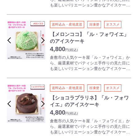
も楽しいバリエーション豊かなアイスケーキ
【イタリアンマスカルポーネ】
が新登場！！
マスカルポーネソルベとエスプレッソアイ
ス。
あっさりとしていて食べやすい、ジェラート
送料込み・産地直送
冷凍便
オススメ
タイプのデコレーションアイスケーキです。
見た目が可愛いものから大人向けのフレーバ
【メロンココ】「ル・フォワイエ」
ーまでご用意しているので、子どもから大人
のアイスケーキ
まで一緒にお楽しみいただけます。
4,800
直径12ｃｍの食べやすい大きさで、お子様の
円
(税込)
お誕生祝いや団らんのひと時にオススメです
倉敷市の人気ケーキ屋「ル・フォワイエ」か
♪
ら、厳選素材でパティシエ手作りの見た目に
も楽しいバリエーション豊かなアイスケーキ
【フルール・グラノーラ】
が新登場！！
ヨーグルトアイスにグラノーラを混ぜ、中に
マンゴーソルベといちごバッッションのジュ
あっさりとしていて食べやすい、ジェラート
レを入れました。
送料込み・産地直送
冷凍便
オススメ
タイプのデコレーションアイスケーキです。
見た目が可愛いものから大人向けのフレーバ
【ショコラプラリネ】「ル・フォワ
ーまでご用意しているので、子どもから大人
イエ」のアイスケーキ
まで一緒にお楽しみいただけます。
4,800
直径12ｃｍの食べやすい大きさで、お子様の
円
(税込)
お誕生祝いや団らんのひと時にオススメです
倉敷市の人気ケーキ屋「ル・フォワイエ」か
♪
ら、厳選素材でパティシエ手作りの見た目に
も楽しいバリエーション豊かなアイスケーキ
【メロンココ】
が新登場！！