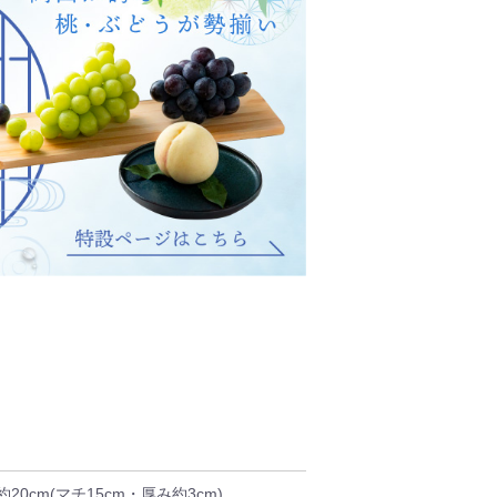
約20cm(マチ15cm・厚み約3cm)