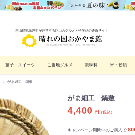
岡山県観光連盟が運営する岡山のグルメと特産品の通販サイト
菓子・スイーツ
ご当地グルメ
調味料
米・粉類
がま細工 鍋敷
備前焼
雑貨
民工芸品
まとめ買いセット
詰
がま細工 鍋敷
4,400
円
(税込)
80
キャンペーン期間中のご購入で